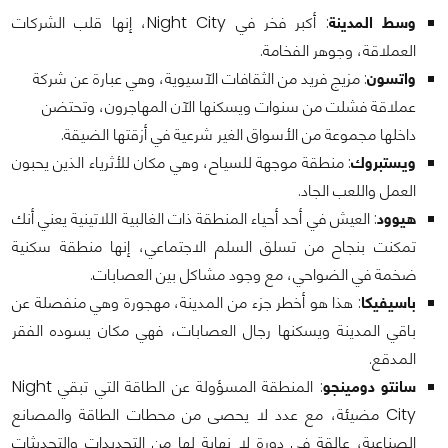
وسط المدينة
: أكبر فخر في Night City، إنها قلب الشركات
العملاقة، وجوهر الفخامة.
واتسون
: مزيج فريد من الثقافات الآسيوية، وهي عبارة عن شركة
عملاقة فشلت من سنوات ويسكنها الآن المهاجرون، وتحتضن
داخلها مجموعة من الأسواق الغير شرعية في أزقتها الضيقة.
ويستبروك
: منطقة موجهة للسياح، وهي مكان للأثرياء الذين يحبون
العمل واللعب الجاد.
هيوود
: العيش في أحد أحياء المنطقة ذات الغالبية اللاتينية يعني أنك
تمكنت بنجاح من تسلق السلم الاجتماعي، إنها منطقة سكنية
ضخمة في الضواحي، مع وجود مشاكل بين العصابات.
باسيفيكا
: هذا هو أخطر جزء من المدينة، مهجورة وهي منفصلة عن
باقي المدينة ويسكنها رجال العصابات، فهي مكان يسوده الفقر
المدقع.
سانتو دومينجو
: المنطقة المسؤولة عن الطاقة التي تبقي Night
City مضيئة، مع عدد لا يحصى من محطات الطاقة والمصانع
الصناعية، عالقة في دورة لا نهاية لها من التجديدات والتحديثات