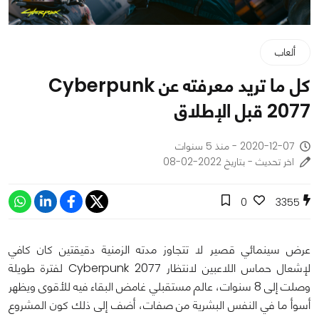
ألعاب
كل ما تريد معرفته عن Cyberpunk
2077 قبل الإطلاق
2020-12-07 - منذ 5 سنوات
اخر تحديث - بتاريخ 2022-02-08
0
3355
عرض سينمائي قصير لا تتجاوز مدته الزمنية دقيقتين كان كافي
لإشعال حماس اللاعبين لانتظار Cyberpunk 2077 لفترة طويلة
وصلت إلى 8 سنوات، عالم مستقبلي غامض البقاء فيه للأقوى ويظهر
أسوأ ما في النفس البشرية من صفات، أضف إلى ذلك كون المشروع