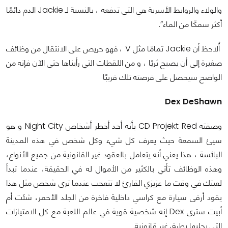
والولاء والروابط الأسرية هي التي تدفعه ، بالنسبة لـ Jackie الدم دائمًا
أكثر سمكًا من الماء”.
أُلاحظ أن Jackie تمامًا مثل V ، فهو حريص على الانتقال من وظائف
صغيرة إلى أن يصبح ثريًا ، و من اللقطات التي رأيناها حتى الآن فإنه من
الواضح سيحصل على فرصته تلك قريبًا
Dex DeShawn
وصفته CD Projekt Red بأنه أحد أخطر أشخاص Night City و هو
سيئ السمعة حيث يعرف كل شيء وكل شخص في هذه المدينة
البائسة ، هذا يعني أنه يتعامل بالعقود غير القانونية من جميع الأنواع،
وهذه الوظائف تأتي بالكثير من الأموال له في الحقيقة، عندما تبدأ
لعبتك في وقت ما عزيزي القارئ لا تتعجب عندما ترى شخص مثل هذا
يقود أرقى سيارة مع كراسي داخلية فاخرة من الجلد الأحمر، شئت أم
أبيت سترى Dex إنه شخصية قوية في عالم اللعبة مع كل الامتيازات
التي يجلبها بطرق غير قانونية.