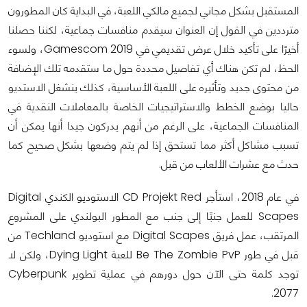
المستقبل بشكل مجاني لجميع مالكي اللعبة، في البداية كان المطورون
مترددين في القول إن العنوان سيقدم منافسات جماعية، لكننا حصلنا
أخيرًا على تأكيد خلال عرض تقديمي في Gamescom 2019، ولسوء
الحظ، لم تكن هناك أي تفاصيل محددة حول ما ستقدمه تلك الإضافة
من محتوى جديد وتأثيره على اللعبة الأساسية، كذلك ينشغل الاستديو
حاليا بوضع الخطط والاستراتيجيات الخاصة بالمعاملات النقدية في
المنافسات الجماعية، على الرغم من أنهم يدركون جيدا أنها يمكن أن
تسبب مشاكل أكثر مما تستحق إذا لم يتم وضعها بشكل صحيح كما
حدث مع عشرات الألعاب من قبل.
في عام 2018، استأجر CD Projekt Red الاستوديو الكندي Digital
Scapes للعمل جنبًا إلى جنب مع المطور البولندي على المشروع
المرتقب، عمل فريق Digital Scapes مع استوديو Techland من
قبل في طور Be The Zombie PvP للعبة Dying Light، ولكن لا
توجد كلمة حتى الآن حول دورهم في عملية تطوير Cyberpunk
2077.