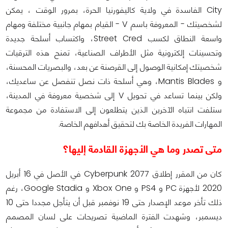
City الفاسدة في ولاية كاليفورنيا الحرة، بمرور الوقت ، يمكن
لشخصيتك - المعروفة باسم V - القيام بمهام جانبية مختلفة ومهام
واسعة النطاق لكسب Street Cred، واكتساب أسلحة جديدة
وتحسينات إلكترونية مثل الأطراف الصناعية، تمنح هذه الترقيات
شخصيتك إمكانية الوصول إلى القرصنة عن بعد، والبصريات المحسنة،
و Mantis Blades، وهي أسلحة ذات نصل تنفصل عن ساعديك،
ولكن بينما تساعد في تحويل V إلى شخصية معروفة في المدينة،
ستلفت انتباه الآخرين الذين يتطلعون إلى الاستفادة من مجموعة
المهارات الفريدة الخاصة بك لتحقيق أهدافهم الخاصة.
متى تصدر وما هي الأجهزة القادمة إليها؟
كان من المقرر إطلاق Cyberpunk 2077 في الأصل في 16 أبريل
2020 لأجهزة PC و PS4 و Xbox One و Google Stadia، رغم
ذلك تأخر موعد الإصدار حتى 19 نوفمبر قبل أن يتأجل مجددا حتى 10
ديسمبر، وشهدت الفترة الماضية تصريحات على لسان المصمم