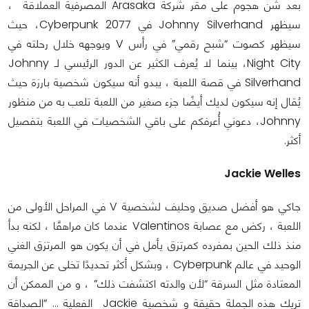
بعد شن هجوم على مقر شركة Arasaka المصرفية العملاقة ،
سيظهر Johnny Silverhand في Cyberpunk 2077، حيث
سيظهر كصوت “شبح رقمي” في رأس V ويوجهه خلال رحلته في
Night City، بينما لا يُعرف الكثير عن الدور الرئيسي لـ Johnny
Silverhand في قصة اللعبة ، يبدو أنه سيكون شخصية بارزة حيث
يُقال إنه سيكون لديك أيضًا جزء صغير من اللعبة تلعب به من منظور
Johnny، دعوني أُعرفكم على باقي الشخصيات في اللعبة بتفصيل
أكثر.
Jackie Welles
جاكي هو أفضل صديق وحليف لشخصية V في المراحل الأولى من
اللعبة ، ركض مع عصابة Valentinos عندما كان مراهقًا ، لكنه بدأ
منذ ذلك الحين بمفرده كمرتزق يأمل في أن يكون هو المرتزق الغني
الوحيد في عالم Cyberpunk ، وبشكل أكثر تحديدًا تخلى عن الجريمة
المعتادة مثل السرقة “لأن والدته اكتشفت ذلك” ، و من الممكن أن
تريك هذه الجملة حقيقة و شخصية Jackie الفعلية … “الصداقة