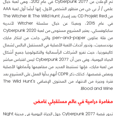
تم الإعلان عن Cyberpunk 2077 في عام 2012، وهي لعبة خيال
علمي / أر بي جي من منظور الشخص الأول، إنها أيضًا أول لعبة AAA
من CD Projekt Red بعد إصدار The Witcher III: The Wild Hunt
في عام 2015، وبعيدًا عن خيال سلسلة Witcher لأندريه
سابكوفسكي، يعتبر المشروع مستوحى من لعبة Cyberpunk 2020
من فئة عناوين pen-and-paper والتي جاءت من ابتكار مايك
بوندسميث، وتدور أحداث اللعبة الأصلية في المستقبل البائس لشمال
كاليفورنيا، حيث تغزو الشركات الرأسمالية والتكنولوجيا جميع أشكال
الحياة اليومية، وفي حين أن Cyberpunk 2077 ليس اقتباس مباشر
من لعبة مايك، فإنها تستنبط العديد من مفاهيمها وأنماطها الأصلية
وبعض قصصها، كذلك ذكر CDPR أنهم بدأوا العمل على المشروع بعد
فترة وجيزة من الانتهاء من المحتوى الإضافي The Wild Hunt's
Blood and Wine.
مغامرة درامية في عالم مستقبلي غامض
تدور قصة Cyberpunk 2077 حول الحياة اليومية في مدينة Night