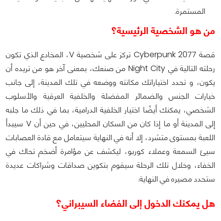
المستمرة.
من هو الشخصية الرئيسية؟
قصة Cyberpunk 2077 تركز على شخصية V، المخادع الذي تكون
رحلته التالية في Night City من صنعك، بمعنى آخر هو من تريده أن
يكون، و تحدد اختياراتك مكانته ووضعه في تلك المدينة، إلى جانب
خيارات الجنس والضمائر المفضلة والخلفية العرقية والأسلوب
الشخصي، يمكنك أيضًا اختيار الخلفية الدرامية، بما في ذلك ما جلبه
إلى المدينة أو ما إذا كان من السكان المحليين، في حين أن V سيبدأ
اللعبة بمستوى متشرد، إلا أنه في النهاية سيتعامل مع قادة العصابات
سيئ السمعة وعملاء كوربو، ليكشف عن مؤامرة أضخم تحاك في
الخفاء، وخلال تلك الرحلة سيقوم بتكوين صداقات وشراكات عديدة
ستحدد مصيره في النهاية.
هل يمكنك الدخول إلى الفضاء السيبراني؟