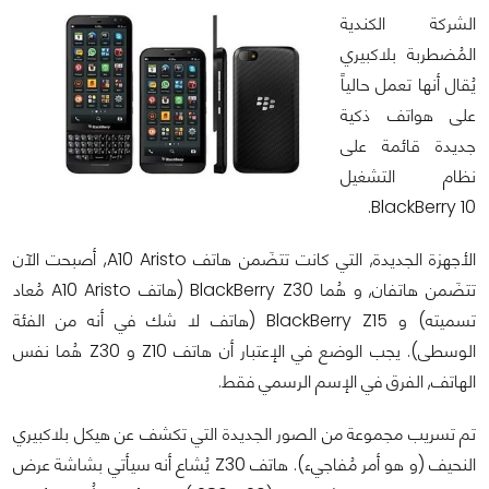
الشركة الكندية
المُضطربة بلاكبيري
يُقال أنها تعمل حالياً
على هواتف ذكية
جديدة قائمة على
نظام التشغيل
BlackBerry 10.
الأجهزة الجديدة, التي كانت تتضَمن هاتف A10 Aristo, أصبحت الآن
تتضَمن هاتفان, و هُما BlackBerry Z30 (هاتف A10 Aristo مُعاد
تسميته) و BlackBerry Z15 (هاتف لا شك في أنه من الفئة
الوسطى). يجب الوضع في الإعتبار أن هاتف Z10 و Z30 هُما نفس
الهاتف, الفرق في الإسم الرسمي فقط.
تم تسريب مجموعة من الصور الجديدة التي تكشف عن هيكل بلاكبيري
النحيف (و هو أمر مُفاجيء). هاتف Z30 يُشاع أنه سيأتي بشاشة عرض