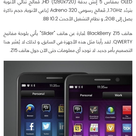
OLED بمقاس 5 إنش بدقة HD (1280x720), مُعالج ثُنائي الأنوية
بتردُد 1.7GHz, مُعالج رسومي Adreno 320 رُباعي الأنوية, حجم ذاكرة
يصل إلى 2GB, و نظام التشغيل الأحدث BB 10.2.
هاتف BlackBerry Z15 عُبارة عن هاتف "Slider" يأتي بلوحة مفاتيح
QWERTY. لقد رأينا مثل هذه الأجهزة في السابق, و لذلك لا يُعتَبر هذا
التصميم بأمر جديد. لا توجد أي معلومات حتى الآن حول هاتف Z15.