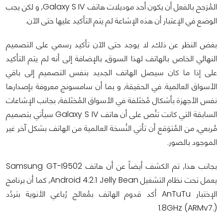
المُرَجح بالفعل أن يكون أحد موديلات هاتف Galaxy S IV, و لكن يجب
الوضع في الإعتبار أن هذه الإشاعة لم يتم التأكيد عليها حتى الآن.
بغض النظر عن ذلك, لا يوجد حتى الآن تأكيد رسمي على التصميم
النهائي الخاص بالهاتف لهذا السوق, بالإضافة إلى أنه لم يتم التأكيد
على إذا ما كان سيصل الهاتف الجديد بنفس التصميم إلى باقي
الأسواق العالمية. في الحقيقة, و بما أن سامسونج معروفة بإصدارها
نفس الأجهزة بأشكال مُختَلفة في الأسواق المُختَلفة, بجانب الإشاعات
السابقة التي كانت تنُص على أن هاتف Galaxy S IV سيأتي بتصميم
مُربعي, من المُتوَقع أن تأتي النُسخة العالمية من الهاتف بشكل آخر غير
الموجود بالصور.
بجانب هذا, تم الكشف أيضاً عن أن هاتف Samsung GT-I9502
يعمل تحت نظام التشغيل Android 4.2.1 Jelly Bean, كما أن برنامج
الإختبار AnTuTu أكد قدوم الهاتف بمُعالج رُباعي الأنوية بتردُد
(.1.8GHz (ARMv7