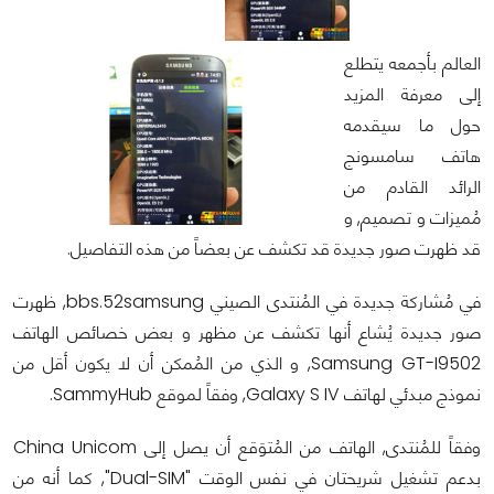
العالم بأجمعه يتطلع
إلى معرفة المزيد
حول ما سيقدمه
هاتف سامسونج
الرائد القادم من
مُميزات و تصميم, و
قد ظهرت صور جديدة قد تكشف عن بعضاً من هذه التفاصيل.
في مُشاركة جديدة في المُنتدى الصيني bbs.52samsung, ظهرت
صور جديدة يُشاع أنها تكشف عن مظهر و بعض خصائص الهاتف
Samsung GT-I9502, و الذي من المُمكن أن لا يكون أقل من
نموذج مبدئي لهاتف Galaxy S IV, وفقاً لموقع SammyHub.
وفقاً للمُنتدى, الهاتف من المُتوَقع أن يصل إلى China Unicom
بدعم تشغيل شريحتان في نفس الوقت "Dual-SIM", كما أنه من