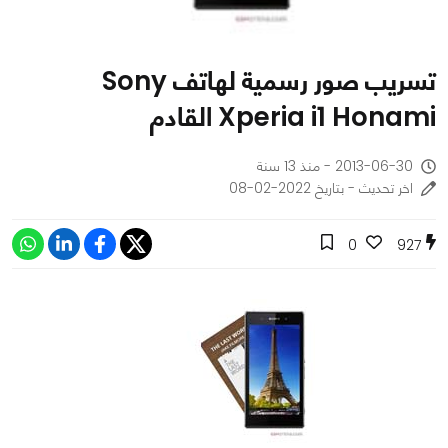
تسريب صور رسمية لهاتف Sony
Xperia i1 Honami القادم
2013-06-30 - منذ 13 سنة
اخر تحديث - بتاريخ 2022-02-08
0
927