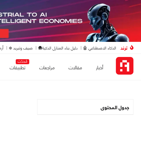
ترند
الذكاء الاصطناعي 🤖
دليل بناء المنازل الذكية🛖
صيف وتبريد ❄️
أزم
مُحدّث
أخبار
مقالات
مراجعات
تطبيقات
جدول المحتوى