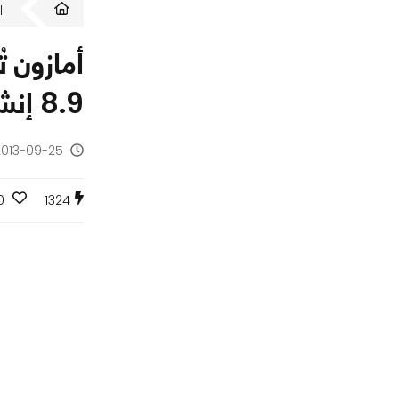
ا
8.9 إنش
2013-09-25 - منذ 12 س
0
1324