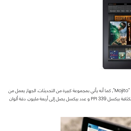
الجهاز اللوحي الجديد يعمل من خلال نظام التشغيل Fire, نُسخة 3.0, و المعروفة أيضاً بإسم "Mojito", كما أنه يأتي بمجموعة كبيرة من التحديثات. الجهاز يعمل من
خلال مُعالج Qualcomm رُباعي الأنوية بتردُد 2GHz. الشاشةمن نوعية HDX, و التي تأتي بكثافة بيكسل 339 PPI و عدد بيكسل يصل إلى أربعة مليون. دقة ألوان