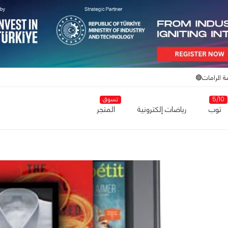
ة الرامات🔴
5/10
تسوق
توب
رياضات إلكترونية
المتجر