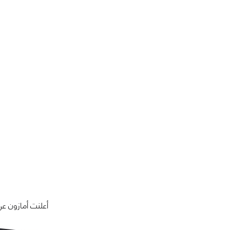
أعلنت أمازون عن الجهاز اللوحي الجديد Kindle Fire HDX, و هو ن