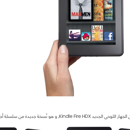
ُسخة جديدة من سلسلة أجهزة Kindle الخاصة بها, و يأتي الجهاز الجديد بمقاسات 7 و 8.9 إنش.