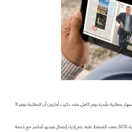
بجانب قدوم الجهاز الجديد بحجم أقل بمقدار الثُلث عند المُقارنة بأجهزة الجيل السابق, يأتي الجهاز ببطارية بقُدرة يوم كامل, فقد ذكرت أمازون أن البطارية توفر 11
الأمر المُميز حول الجهاز اللوحي الجديد هو قدومه بزر Mayday للدعم. هذا الزر يعمل كإشارة SOS, فعند الضغط عليه, يتم إجراء إتصال فيديو مُباشر مع خدمة