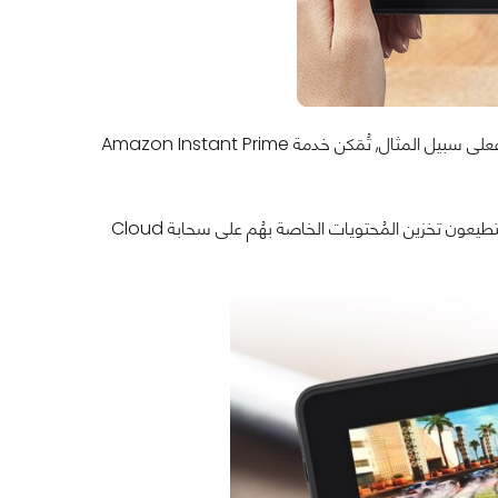
الشركة لم تُطلق هاردوير جديد فقط, و لكن قامت أيضاً بإصدار سوفتوير و خدمات جديدة, فعلى سبيل المثال, تُمَكن خدمة Amazon Instant Prime
X-Ray for Music تُمَكن المُستَخدمين من الغناء على طريقتهُم الخاصة. المُستَخدمون يستطيعون تخزين المُحتويات الخاصة بهُم على سحابة Cloud