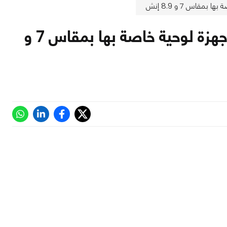
أمازون تُعلن عن Kindle Fire HDX, أحدث أجهزة لوحية خاصة بها بمقاس 7 و