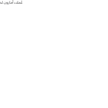
عُملاء أمازون ل