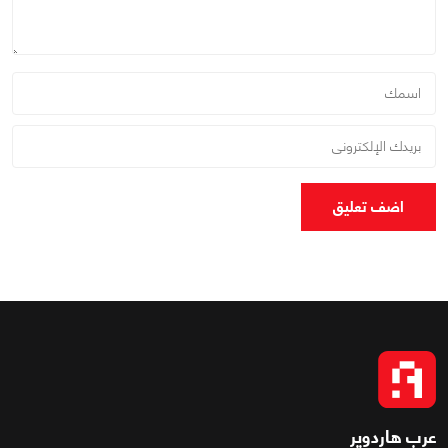
اضف تعليق
عرب هاردوير