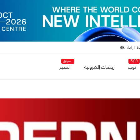
ة الرامات🔴
5/10
تسوق
توب
رياضات إلكترونية
المتجر