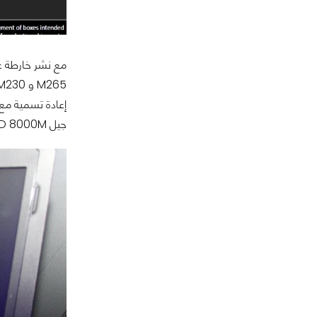
جيل HD 8000M كما حدث الحال مع NVIDIA التي اطلقت جيل GF800M والذي كان بعض معالجاتها عبارة عن إعادة تسمية مع رفع التردد فقط.