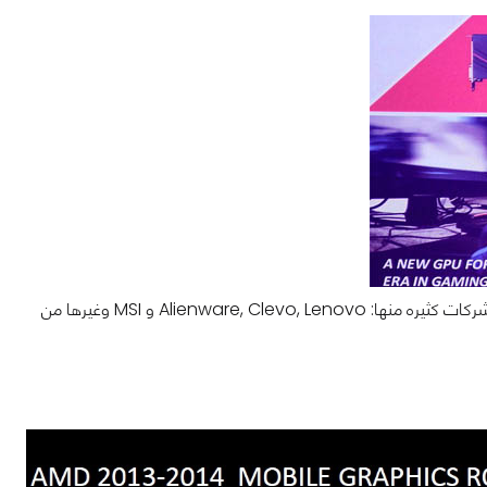
طبعا هذه المعالجات الرسومية الموجهة للموبايل سوف تجدها ضمن اجهزة المحمول من شركات كثيره منها: Alienware, Clevo, Lenovo و MSI وغيرها من