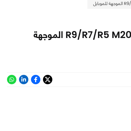
AMD تعلن رسميا عن معالجاتها الرسومية R9/R7/R5 M200 الموجهة