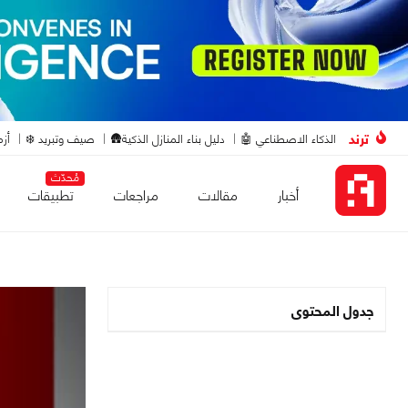
ترند
الذكاء الاصطناعي 🤖
دليل بناء المنازل الذكية🛖
صيف وتبريد ❄️
أزم
مُحدّث
أخبار
مقالات
مراجعات
تطبيقات
جدول المحتوى