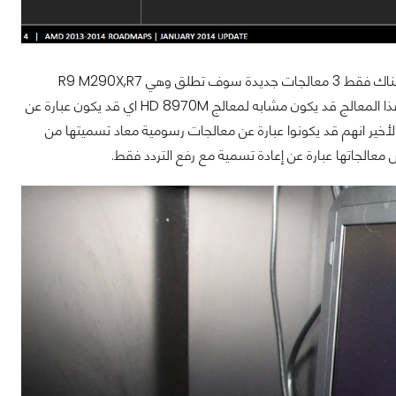
مع نشر خارطة عمل شركة AMD لخطوط انتاج معالجات رسومية لفئة الموبايل فكما نرى هناك فقط 3 معالجات جديدة سوف تطلق وهي R9 M290X,R7
M265 و R5 M230 اسرعهم سوف يكون معالج R9 M290X. بعض التقارير قالت ان اداء هذا المعالج قد يكون مشابه لمعالج HD 8970M اي قد يكون عبارة عن
لترددات. كذلك الأمر يقال عن المعالج الرسومي R7 M265 والمعالج الأخير انهم قد يكونوا عبارة عن معالجات رسومية معاد تسميتها من