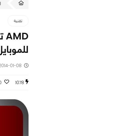
ا
تقنية
للموبايل
2014-01-08 - منذ 12 سن
0
1078