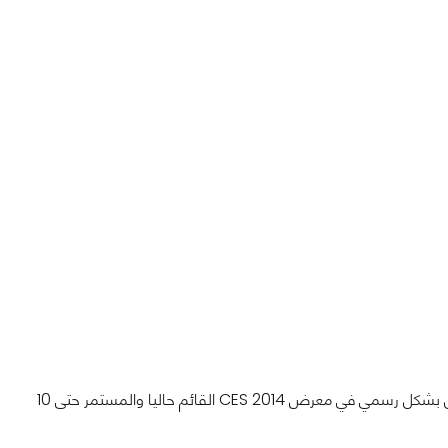
كشفت شركة AMD عن معالجاتها الرسومية الجديدة R9/R7/R5 M200 الموجهة للموبايل بشكل رسمي في معرض CES 2014 القائم حاليا والمستمر حتى 10