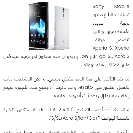
Sony Mobile
تستعد حالياً لإطلاق
ترقية جديدة
لمُستخدميها, و التي
تتضَمن هواتف
Xperia S, Xperia
P, go, SL, Acro S, و ion, و يبدو أن هذه ستكون آخر ترقية سيحصُل
عليها مُمتلكي هذه الهواتف.
لم يتم التأكيد على هذا الأمر بشكل رسمي, و لكن الإشاعات بدأت
بالفعل الظهور على esato, و قد ذكرت أن جميع هذه الأجهزة سيتم
إيقاف ترقيتها إلى تحديثات أندرويد القادمة.
و قد ذكر أحد أعضاء المُنتدى "ترقية Android 4.1.2 ستكون الآخيرة
بالنسبة لهواتف S/SL/Acro S/Ion/Go/P".
لمُمتلكي هذه الهواتف, من المُتوَقع إصدار الترقية قريباً جداً, فلقد