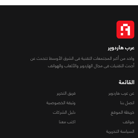
عرب هاردوير
واحد من أكبر المجتمعات التقنية فى الشرق الأوسط تتحدث عن
أحدث التقنيات فى مجال الهاردوير والألعاب والهواتف
القائمة
عن عرب هاردوير
فريق التحرير
اتصل بنا
وثيقة الخصوصية
خريطة الموقع
دليل الشركات
هواتف
اكتب معنا
السياسة التحريرية