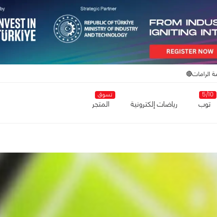
ة الرامات🔴
5/10
تسوق
توب
رياضات إلكترونية
المتجر