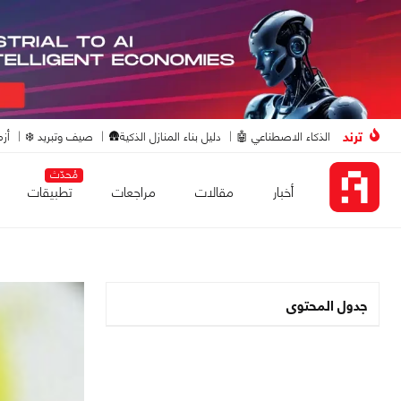
ترند
الذكاء الاصطناعي 🤖
دليل بناء المنازل الذكية🛖
صيف وتبريد ❄️
أزم
مُحدّث
أخبار
مقالات
مراجعات
تطبيقات
جدول المحتوى