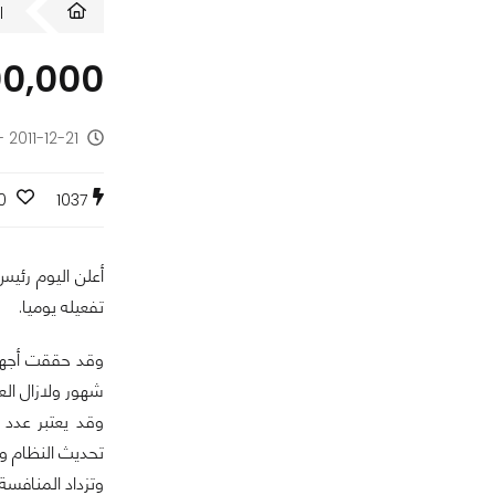
ا
700,000 جهاز أندرويد يتم تف
2011-12-21 - منذ 14 سنة
0
1037
تفعيله يوميا.
شهور ولازال الع
وقد يعتبر عدد 
تحديث النظام و
وتزداد المنافسة