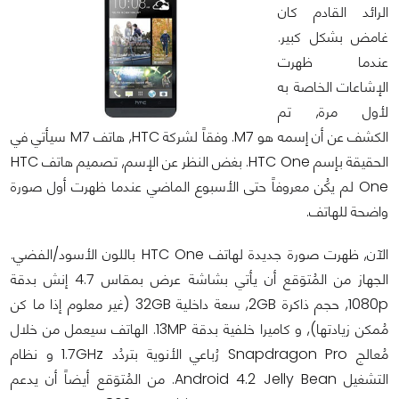
الرائد القادم كان
غامض بشكل كبير.
عندما ظهرت
الإشاعات الخاصة به
لأول مرة, تم
الكشف عن أن إسمه هو M7. وفقاً لشركة HTC, هاتف M7 سيأتي في
الحقيقة بإسم HTC One. بغض النظر عن الإسم, تصميم هاتف HTC
One لم يكُن معروفاً حتى الأسبوع الماضي عندما ظهرت أول صورة
واضحة للهاتف.
الآن, ظهرت صورة جديدة لهاتف HTC One باللون الأسود/الفضي.
الجهاز من المُتوَقع أن يأتي بشاشة عرض بمقاس 4.7 إنش بدقة
1080p, حجم ذاكرة 2GB, سعة داخلية 32GB (غير معلوم إذا ما كن
مُمكن زيادتها), و كاميرا خلفية بدقة 13MP. الهاتف سيعمل من خلال
مُعالج Snapdragon Pro رُباعي الأنوية بتردُد 1.7GHz و نظام
التشغيل Android 4.2 Jelly Bean. من المُتوَقع أيضاً أن يدعم