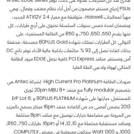
هادئ عند كل السرعات. علاوة على ذلك، توفر Antec EDGE series
PSUs إخراج مستقر مضمون من أجل أداء نظام معتمد وفعال، وهي
مهيأ لمعالجات Haswell، متوافقة مع معيار ATX12V 2.4 الجديد،
وبضمان لمدة خمس سنوات. السلسلة تحتوي على أربع طرازات، كل
منها يقدم 550, 650, 750, و 850 من الطاقة المستمرة، على
التوالي. كل الطرازات تمتلك شهادة 80PLUS Gold مصدقة، محققة
بذلك كفاءة تصل إلى 92 %. مكثفات يابانية عالية الأداء توفر ناتج DC
آمن ومستقر. منافذ PCI Express كافية تجعل EDGE مزود الطاقة
المثالي لهواة ولاعبي الفئة العليا.
مزودات الطاقة High Current Pro Platinum لشركة Antec هي
بتصميم fully modular مع منفذ +8 20pin MBU ثوري
للمستقبل. حيازتها على شهادة 80PLUS PLATINUM و ErP Lot 6:
2013 يضمن أقصى حد من الكفاءة. منفذ 16pin مبتكر يسمح بالمزيد
من المرونة عبر مضاعفة خيارات توصيل مع منافذ 8pin مختلفة
ومنافذ مستقبلية محتملة مع 10, 12, 14 أو 16pin. طرازات 750, 850,
1000, و 1300 Watt ستكون معروضة في معرض COMPUTEX.