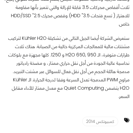
ثلاث أقفاص محركات 3.5 قابلة للإزالة والتي تتميز بأنها مقاومة
للاهتزاز ( تسع فتحات 3.5" HDD) وقفص محرك 2.5" HDD/SSD
خاص.
ستعرض الشركة أيضا الجيل التالي من تشكيلة Kühler H2O لتركيب
مشتتات مائية للمعالجات المركزية خالية من الصيانة. هناك ثلاث
طرازات متوفرة، الـ H2O 650, 950 و 1250. كلها مجهزة مع بلوكات
نحاسية عالية الجودة من أجل نقل حراري ممتاز، و مضخة رادياتور
مدمجة هائلة الحجم من أجل نقل فعال للسوائل عبر مشتت التبريد.
مراوح PWM المدمجة تعدل السرعة وفقا لدرجة الحرارة. الـ Kühler
H2O يتضمن Quiet Computing مع معدل ممتاز للأداء مقابل
السعر.
كمبيوتكس 2014