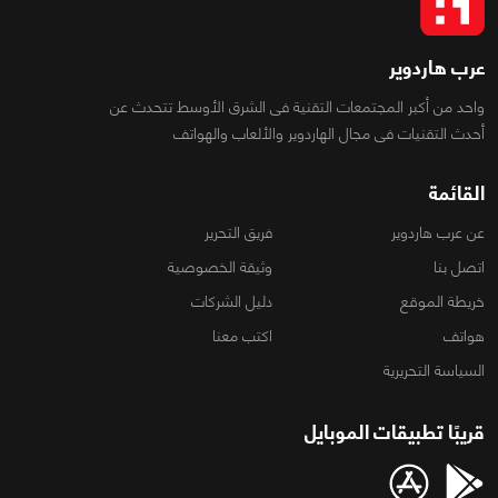
عرب هاردوير
واحد من أكبر المجتمعات التقنية فى الشرق الأوسط تتحدث عن
أحدث التقنيات فى مجال الهاردوير والألعاب والهواتف
القائمة
عن عرب هاردوير
فريق التحرير
اتصل بنا
وثيقة الخصوصية
خريطة الموقع
دليل الشركات
هواتف
اكتب معنا
السياسة التحريرية
قريبًا تطبيقات الموبايل