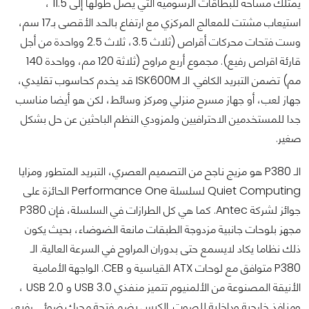
يمتلك مساحة للبطاقات الرسومية التي يصل طولها إلى 11.5 ،
استيعاب مشتت للمعالج المركزي مع ارتفاع بالحد الأقصى بـ17 سم،
وست فتحات محركات أقراص (ثلاث 3.5، ثلاث 2.5 وواحدة من أجل
قارئة اقراص رفيع). مجموع أربع مراوح (ثلاثة 120 مم، وواحدة 140
مم) تضمن التبريد الكافي. الـ ISK600M قد يخدم كحاسوب تقليدي،
جهاز لعب، أو جهاز مسرح منزلي ومركز وسائط، لكن هو أيضا مناسب
جدا للمستخدمين الاحترافيين ولمزودي النظم الباحثين عن حل بشكل
صغير.
الـ P380 هو مزيج ناجح من التصميم العصري، التبريد المتطور ومزايا
Quiet Computing لسلسلة Performance One الحائزة على
جوائز لشركة Antec. كما هي كل الطرازات في السلسلة، فإن P380
مجهز بلوحات جانبية مزدوجة الطبقات مانعة الضوضاء، بحيث يكون
ذلك نظاما يكاد لايسمع حتى بدوران المراوح في السرعة العالية. الـ
P380 متوافق مع لوحات ATX القياسية و CEB. الواجهة الأمامية
الأنيقة المصنوعة من الألمنيوم تتميز منفذي USB 3.0 و USB 2.0 ،
ومنافذ خارجية وداخلية للصوت. الكيس يضم فتحة محرك ضوئي رفيع،