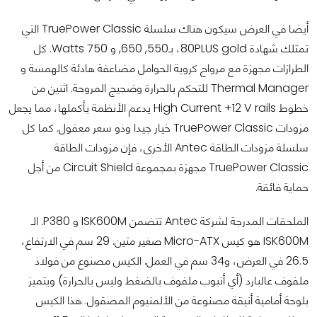
أيضا في العرض سيكون هناك سلسلة TruePower Classic التي
تمتلك شهادة 80PLUS gold، بـ550, 650, و 750 Watts. كل
الطرازات مجهزة مع مرواح كروية الحوامل مضاعفة هادئة كالهمسة و
Thermal Manager للتحكم بالحرارة وضجيج المروحة. اثنين من
خطوط High Current +12 V rails يدعم الأنظمة بأكملها، مما يجعل
مزودات TruePower Classic خيار جيدا وذو سعر معقول. كما كل
سلسلة مزودات الطاقة Antec الأخرى، فإن مزودات الطاقة
TruePower Classic مجهزة بمجموعة Circuit Shield من أجل
حماية فائقة.
الملحقات المدرجة لشركة Antec تتضمن ISK600M و P380. الـ
ISK600M هو كيس Micro-ATX صغير متين. 29 سم في الارتفاع،
26.5 في العرض، و34 سم في العمل. الكيس مصنوع من فولاذ
ملفوف عالبارد (أي أنبوب ملفوف بالضغط وليس بالحرارة) ويتميز
بلوحة أمامية أنيقة مصنوعة من الألمنيوم المصقول. هذا الكيس