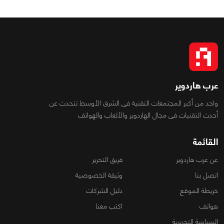
عرب هاردوير
واحد من أكبر المجتمعات التقنية فى الشرق الأوسط تتحدث عن
أحدث التقنيات فى مجال الهاردوير والألعاب والهواتف
القائمة
عن عرب هاردوير
فريق التحرير
اتصل بنا
وثيقة الخصوصية
خريطة الموقع
دليل الشركات
هواتف
اكتب معنا
السياسة التحريرية