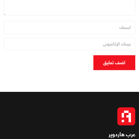
اضف تعليق
عرب هاردوير