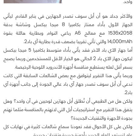
واحد.
والأكثر جدلا هو أن أبل سوف تصدر الجهازين في يناير القادم. ليأتي
الجهاز الأول بأداء ممتاز بكاميرا 8 ميجا بيكسل وشاشة بدقة
1536x2058 مع معالج A6 رباعي النواه, وبطارية هائلة بقوة
14,000mAh والتي تأتي تقريبا بضعف قدرة بطارية آي باد2.
أما جهاز الآي باد الآخر فقد يأتي بأداء متوسط بكاميرا 5 ميجا بيكسل
ليكون جهاز الآي باد 2 الحالي هو الخيار الأقل للمستخدمين وربما يصبح
بسعر أقل لعله يستطيع منافسة أجهزة الأندرويد اللوحية الرخيصة.
وربما يأتي هذا التقرير ليتوافق مع بعض الشائعات السابقة التي كانت
تدعي أن أبل سوف تصدر جهاز آي باد عالي الجودة إلى جانب أجهزة آي
باد2.
ولكن هل من الطبيعي أن تُطلق أبل جهازين لوحيين في آن واحد؟ وهل
يتفق هذا التقرير مع استراتيجيات أبل التي لاتهتم بالمنافسة مثلما تهتم
بجودة الأجهزة والتقنيات الجديدة؟
ولكن على كل الأحوال فقد تعودنا سماع شائعات كثيرة في نهايات كل
عام لنستعد للعام الجديد بأجهزة جديدة وتقنيات جديدة.