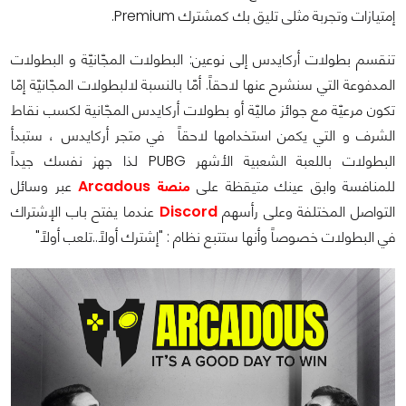
إمتيازات وتجربة مثلى تليق بك كمشترك Premium.
تنقسم بطولات أركايدس إلى نوعين: البطولات المجّانيّة و البطولات
المدفوعة التي سنشرح عنها لاحقاً. أمّا بالنسبة لالبطولات المجّانيّة إمّا
تكون مرعيّة مع جوائز ماليّة أو بطولات أركايدس المجّانية لكسب نقاط
الشرف و التي يكمن استخدامها لاحقاً في متجر أركايدس ، ستبدأ
البطولات باللعبة الشعبية الأشهر PUBG لذا جهز نفسك جيداً
للمنافسة وابق عينك متيقظة على
منصة Arcadous
عبر وسائل
التواصل المختلفة وعلى رأسهم
Discord
عندما يفتح باب الإشتراك
في البطولات خصوصاً وأنها ستتبع نظام : "إشترك أولاً..تلعب أولاً"