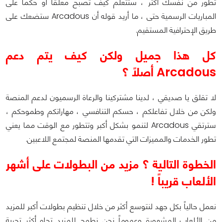
تطور من نفسك أكثر ، ستتعلم كيف تصبح معلقاً أو حكماً على
المباريات الرسمية حتى ، ما أريد قوله أن Arcadous ستضعك على
طريق الإحترافية المستقيم.
كل هذا جميل ولكن كيف يتم دعم
Arcadous أصلاً ؟
لا تقلق يا صديقي ، لدينا مشتركينا والرعاة الرسميون لدعم المنصة
ولكن من خلال تفاعلكم ، حسكم التنافسي ، مهاراتكم وطموحكم ،
سترتقي Arcadous لتنمو بشكل أكبر وتتطور مع الوقت مما يعني
تطور الخدمات والمميزات التي تقدمها المنصة لمجتمع اللاعبين.
الخطوة التالية ؟ مزيد من البطولات على أشهر
الألعاب قريباً !
نعمل حالياً بكل جهد لنتوسع أكثر من خلال تنظيم بطولات أكبر للمزيد
من الألعاب المشهورة وعموماً نحن نطمح للمزيد تجاه أكثر تجربة