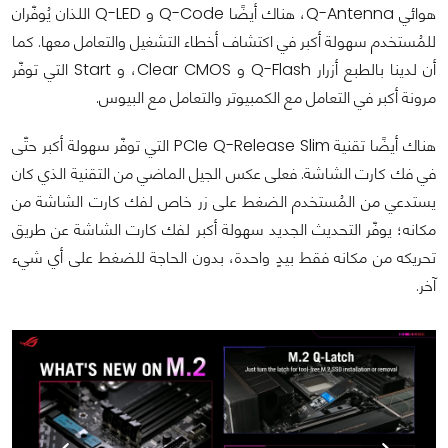
هوائي Q-Antenna، هناك أيضًا Q-Code و Q-LED اللذان يُوفّران
للمُستخدم سهولة أكبر في اكتشاف أخطاء التشغيل والتعامل معها. كما
أن لدينا بالطبع أزرار Q-Flash و Clear CMOS، و Start التي توفّر
مرونة أكبر في التعامل مع الكمبيوتر والتعامل مع البيوس.
هناك أيضًا تقنية PCIe Q-Release Slim التي توفّر سهولة أكبر حتّى
في فك كارت الشاشة. فعلى عكس الجيل الماضي من التقنية الذي كان
يستدعي من المُستخدم الضغط على زر خاص لفك كارت الشاشة من
مكانه؛ يوفّر التحديث الجديد سهولة أكبر لفك كارت الشاشة عن طريق
تحريكه من مكانه فقط بيدٍ واحدة، بدون الحاجة للضغط على أي شيء
آخر.