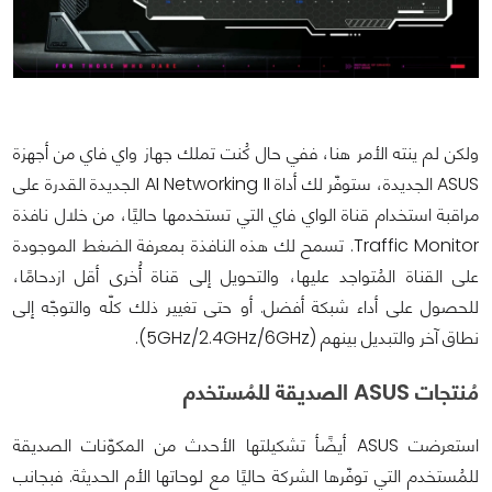
ولكن لم ينته الأمر هنا، ففي حال كُنت تملك جهاز واي فاي من أجهزة
ASUS الجديدة، ستوفّر لك أداة AI Networking II الجديدة القدرة على
مراقبة استخدام قناة الواي فاي التي تستخدمها حاليًا، من خلال نافذة
Traffic Monitor. تسمح لك هذه النافذة بمعرفة الضغط الموجودة
على القناة المُتواجد عليها، والتحويل إلى قناة أُخرى أقل ازدحامًا،
للحصول على أداء شبكة أفضل. أو حتى تغيير ذلك كلّه والتوجّه إلى
نطاق آخر والتبديل بينهم (5GHz/2.4GHz/6GHz).
مُنتجات ASUS الصديقة للمُستخدم
استعرضت ASUS أيضًأ تشكيلتها الأحدث من المكوّنات الصديقة
للمُستخدم التي توفّرها الشركة حاليًا مع لوحاتها الأم الحديثة. فبجانب