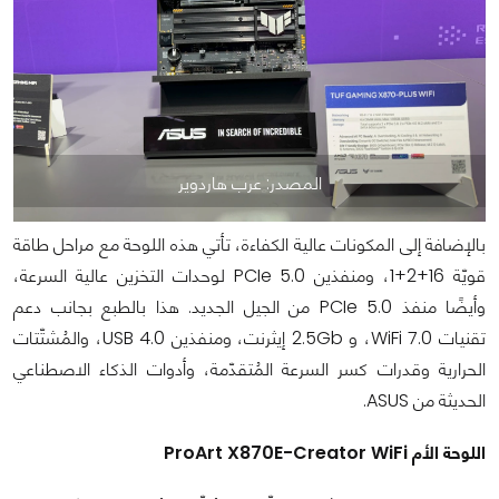
المصدر: عرب هاردوير
بالإضافة إلى المكونات عالية الكفاءة، تأتي هذه اللوحة مع مراحل طاقة
قويّة 16+2+1، ومنفذين PCIe 5.0 لوحدات التخزين عالية السرعة،
وأيضًا منفذ PCIe 5.0 من الجيل الجديد. هذا بالطبع بجانب دعم
تقنيات WiFi 7.0، و 2.5Gb إيثرنت، ومنفذين USB 4.0، والمُشتّتات
الحرارية وقدرات كسر السرعة المُتقدّمة، وأدوات الذكاء الاصطناعي
الحديثة من ASUS.
اللوحة الأم ProArt X870E-Creator WiFi