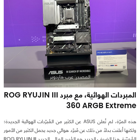
المصدر: عرب هاردوير
المبردات الهوائية، مع مبرد ROG RYUJIN III
360 ARGB Extreme
هذه المرّة، لم تُعلن ASUS عن الكثير من المُبرّدات الهوائية الجديدة؛
ولكنها أعلنت بدلًا من ذلك عن مُبرّد هوائي جديد يحمل الكثير من الأمور
المُميّزة. هذا الضيف الجديد هو المُبرد المائي الجديد ROG RYUJIN III