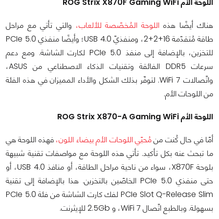
اللوحة الأم ROG Strix X870F Gaming WiFi
هناك أيضًا هذه
اللوحة المُخصّصة للألعاب،
والتي تأتي مع مراحل
طاقة مُتقدّمة 16+2+2، ومنفذيّ USB 4.0؛ وأيضًا منفذي PCIe 5.0
للتخزين، بالإضافة إلى منفذ PCIe 5.0 لكارت الشاشة. ومع دعم
سرعات DDR5 الفائقة وتقنيات الذكاء الاصطناعي من ASUS،
واتّصالات WiFi 7. لتوفّر بذلك الشكل والأداء المميزان في هذه الفئة
من اللوحات الأم.
اللوحة الأم ROG Strix X870-A Gaming WiFi
أمّا في حال كُنت من
مُحبّي اللوحات الأم بيضاء اللون،
فهذه اللوحة هي
ما تبحث عنه بكل تأكيد. تأتي هذه اللوحة مع مواصفات تقنية شبيهة
بلوحة X870F، سواء من ناحية مراحل الطاقة، أو منافذ USB 4.0، أو
حتى منفذي PCIe 5.0 الخاصّين بالتخزين. هذا بالإضافة إلى تقنية
PCIe Slot Q-Release Slim لفك كارت الشاشة من فئة PCIe 5.0
بسهولة. وبالطبع اتّصال WiFi 7، و 2.5Gb للإيثرنت.