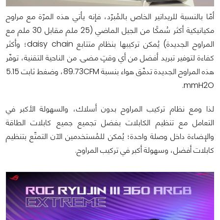
أمّا بالنسبة للريداتير الخاص بالمُبرّد، فإنه يأتي هذه المرّة مع مراوح
مكيانيكية أكثر سُمكًا من الجيل الماضي (25 ملم مقابل 30 ملم مع
المراوح الجديدة) يُمكن تركيبها بنظام متتابع daisy chain؛ وأكثر
كفاءة لتوفير تبريد أفضل من أي وقتٍ مضى. من الناحية التقنية، توفّر
هذه المراوح الجديدة تدفّق هواء بنسبة 89.73CFM، وضغط ثابت 5.15
mmH2O.
لذا ومع نظام تركيب المراوح بدون أسلاك، والسهولة الأكبر في
التعامل مع تنظيم الكابلات بفضل تجميع جميع كابلات الطاقة
والإضاءة داخل وصلة واحدة؛ يُمكن للمُستخدمين الآن التمتّع بتنظيم
كابلات أفضل، وسهولة أكبر في تركيب المراوح.