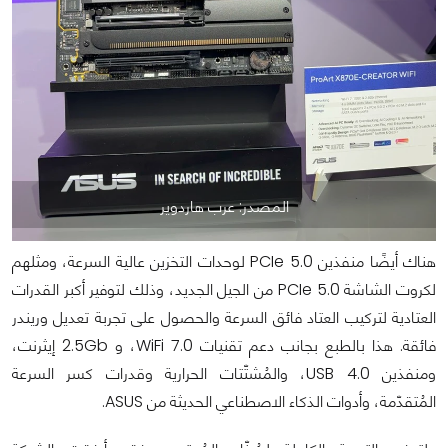
المصدر: عرب هاردوير
هناك أيضًا منفذين PCIe 5.0 لوحدات التخزين عالية السرعة، ومثلهم
لكروت الشاشة PCIe 5.0 من الجيل الجديد، وذلك لتوفير أكبر القدرات
العتادية لتركيب العتاد فائق السرعة والحصول على تجربة تعديل وريندر
فائقة. هذا بالطبع بجانب دعم تقنيات WiFi 7.0، و 2.5Gb إيثرنت،
ومنفذين USB 4.0، والمُشتّتات الحرارية وقدرات كسر السرعة
المُتقدّمة، وأدوات الذكاء الاصطناعي الحديثة من ASUS.