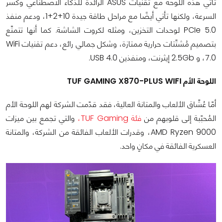
تأتي هذه اللوحة مع تقنيات ASUS الرائدة للذكاء الاصطناعي وكسر
السرعة، ولكنها تأتي أيضًا مع مراحل طاقة جيدة 10+2+1، ودعم منفذ
PCIe 5.0 لوحدات التخزين، ومثله لكروت الشاشة. كما أنها تتمتّع
بتصميم مُشتّتات حرارية ممتازة، وشكل جمالي رائع، دعم تقنيات WiFi
7.0، و 2.5Gb إيثرنت، ومنفذين USB 4.0.
اللوحة الأم TUF GAMING X870-PLUS WIFI
أمّا عُشّاق الألعاب والمتانة العالية، فقد قدّمت الشركة لهم اللوحة الأم
المُحبّبة إلى قلوبهم من
فئة TUF Gaming،
والتي تجمع بين ميزات
AMD Ryzen 9000، وقدرات الألعاب الفائقة من الشركة، والمتانة
العسكرية الفائقة في مكانٍ واحد.