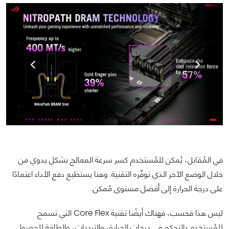
في المُقابل، يُمكن للمُستخدم كسر سرعة المعالج بشكل يدوي من
خلال الوضع الآخر الذي توفّره التقنية. وهنا يستطيع دفع الأداء اعتمادًا
على درجة الحرارة إلى أفضل مستوى مُمكن.
ليس هذا فحسب، فهناك أيضًا تقنية Core Flex التي تسمح
للمُستخدم بالتحكم في درجات الحرارة، والترددات، والطاقة للحصول