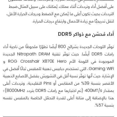
على أفضل أداء وترددات أثناء عملك. يُمكنك على سبيل المثال ضبط
الترددات بحيث تكون أعلى ما يُمكن مع الضغط ودرجات الحرارة الأقل،
لتقل تدريجيًّا مع زيادة الأحمال وارتفاع درجات الحرارة.
أداء مُحسّن مع ذواكر DDR5
توفّر اللوحات الجديدة بشرائح 800 أيضًا تطوّرًا ملحوظًا من ناحية أداء
رامات DDR5 أيضًا. حيث توفّر تقنية Nitropath DRAM الجديدة
الموجودة في اللوحة الأم ROG Crosshair X870E Hero و
Gaming WiFi، التي تستخدم دبابيس ذهبية للمقبس ثباتًا أفضل في
الإشارة. حيث أنها توفّر نسبة أقل في التشويش بفضل الأصابع الذهبية
الأقصر بنسبة 39% من المقابس أو Pins التقليدية، وترددات أعلى
بمقدار 400MT/s (تم اختبارها مع رامات DDR5 بتردد 8000MHz)؛
هذا بالإضافة إلى متانة أعلى لقدرة التحمّل الخاصة بالمقبس نفسه
بنسبة 57%.