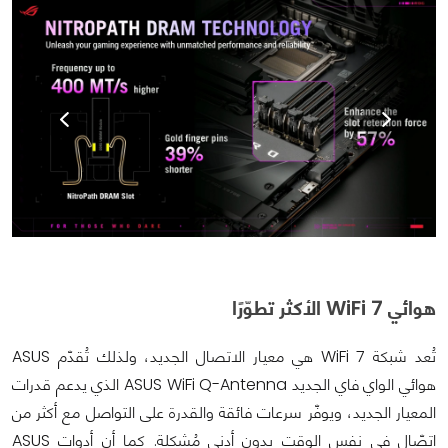
هوائي WiFi 7 الأكثر تطوّرًا
تُعد شبكة WiFi 7 هي معيار الاتصال الجديد، ولذلك تُقدّم ASUS
هوائي الواي فاي الجديد ASUS WiFi Q-Antenna الذي يدعم قدرات
المعيار الجديد، ويوفّر سرعات فائقة والقدرة على التواصل مع أكثر من
اتصّال في نفس الوقت بدون أدنى مُشكلة. كما أن أدوات ASUS