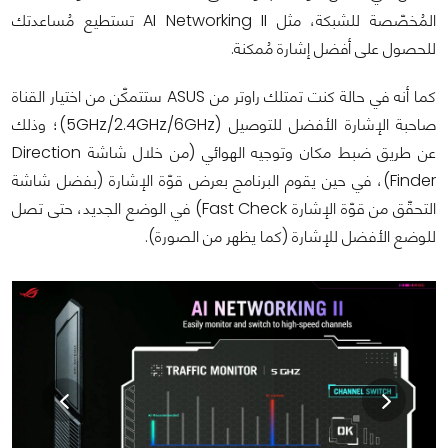
المُخصّصة للشبكة، مثل AI Networking II تستطيع مُساعدتك
للحصول على أفضل إشارة مُمكنة.
كما أنه في حالة كنت تمتلك راوتر من ASUS ستتمكّن من اختيار القناة
صاحبة الإشارة الأفضل للتوصيل (5GHz/2.4GHz/6GHz)؛ وذلك
عن طريق ضبط مكان وتوجيه الهوائي (من خلال شاشة Direction
Finder)، في حين يقوم البرنامج بعرض قوّة الإشارة (بفضل شاشة
التحقّق من قوّة الإشارة Fast Check) في الوضع الجديد، حتى تصل
للوضع الأفضل للإشارة (كما يظهر من الصورة).