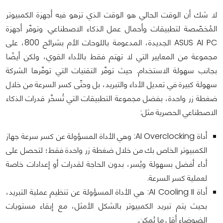
لا شك أن الوقت الحالي هو الوقت الذي تزهو فيه أجهزة الكمبيوتر
المُخصّصة لتطبيقات وأحمال عمل الذكاء الاصطناعي. وتوفّر أجهزة
ASUS AI PC الجديدة، المدعومة باللوحات الأم بشرائح 800، على
مجموعة من المعايير التي لا تهتم فقط بالأداء القوي، ولكن أيضًا
بجانب سهولة الاستخدام. حيث توفّر التقنيات التي توفّرها الشركة
سهولة كبيرة في تعديل الأداء والتبريد، بل وحتّى كسر السرعة من خلال
ضغطة زر واحدة، بفضل مجموعة التطبيقات التي تُسخّر قدرات الذكاء
الاصطناعي الحصرية مثل:
أداة AI Overclocking: وهي الأداة المسؤولة عن كسر سرعة جهاز
الكمبيوتر الخاص بك من خلال ضغطة زر واحدة فقط؛ لتحصل على
أداء أفضل بسهولة ويُسر، بدون الحاجة لقدرات أو إعدادات خاصة
لعملية كسر السرعة.
أداة AI Cooling II: هي الأداة المسؤولة عن تنظيم عملية التبريد،
بحيث يتم تبريد الكمبيوتر بالشكل الأمثل، مع إبقاء مستويات
الضوضاء أقل ما يُمكن.