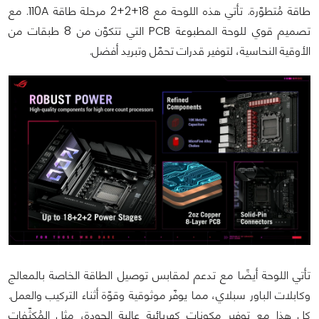
طاقة مُتطوّرة. تأتي هذه اللوحة مع 18+2+2 مرحلة طاقة 110A. مع
تصميم قوي للوحة المطبوعة PCB التي تتكوّن من 8 طبقات من
الأوقية النحاسية، لتوفير قدرات تحمّل وتبريد أفضل.
تأتي اللوحة أيضًا مع تدعم لمقابس توصيل الطاقة الخاصة بالمعالج
وكابلات الباور سبلاي، مما يوفّر موثوقية وقوّة أثناء التركيب والعمل.
كل هذا مع توفير مكونات كهربائية عالية الجودة، مثل المُكثّفات