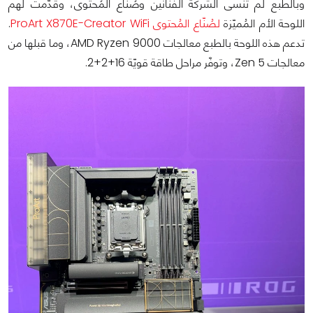
وبالطبع لم تنسى الشركة الفنّانين وصُنّاع المُحتوى، وقدّمت لهم
اللوحة الأم المُميّزة
لصُنّاع المُحتوى ProArt X870E-Creator WiFi
.
تدعم هذه اللوحة بالطبع معالجات AMD Ryzen 9000، وما قبلها من
معالجات Zen 5، وتوفّر مراحل طاقة قويّة 16+2+2.