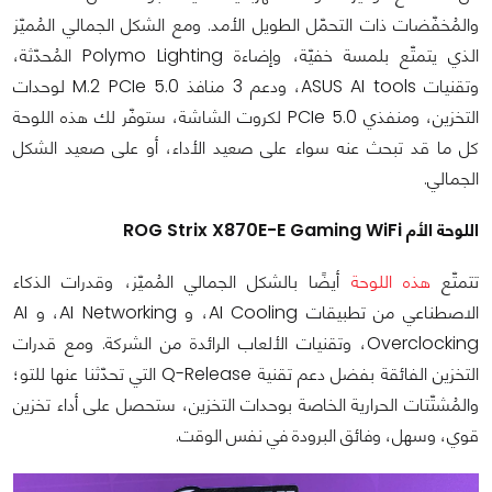
والمُخفّضات ذات التحمّل الطويل الأمد. ومع الشكل الجمالي المُميّز
الذي يتمتّع بلمسة خفيّة، وإضاءة Polymo Lighting المُحدّثة،
وتقنيات ASUS AI tools، ودعم 3 منافذ M.2 PCIe 5.0 لوحدات
التخزين، ومنفذي PCIe 5.0 لكروت الشاشة، ستوفّر لك هذه اللوحة
كل ما قد تبحث عنه سواء على صعيد الأداء، أو على صعيد الشكل
الجمالي.
اللوحة الأم ROG Strix X870E-E Gaming WiFi
تتمتّع
هذه اللوحة
أيضًا بالشكل الجمالي المُميّز، وقدرات الذكاء
الاصطناعي من تطبيقات AI Cooling، و AI Networking، و AI
Overclocking، وتقنيات الألعاب الرائدة من الشركة. ومع قدرات
التخزين الفائقة بفضل دعم تقنية Q-Release التي تحدّثنا عنها للتو؛
والمُشتّتات الحرارية الخاصة بوحدات التخزين، ستحصل على أداء تخزين
قوي، وسهل، وفائق البرودة في نفس الوقت.