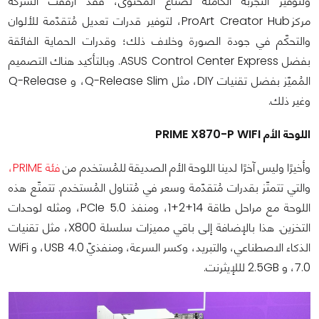
ولتوفير التجربة الكاملة لصُنّاع المُحتوى، فقد أرفقت الشركة
مركز ProArt Creator Hub، لتوفير قدرات تعديل مُتقدّمة للألوان
والتحكّم في جودة الصورة وخلاف ذلك؛ وقدرات الحماية الفائقة
بفضل ASUS Control Center Express. وبالتأكيد هناك التصميم
المُميّز بفضل تقنيات DIY، مثل Q-Release Slim، و Q-Release
وغير ذلك.
اللوحة الأم PRIME X870-P WIFI
وأخيرًا وليس آخرًا لدينا اللوحة الأم الصديقة للمُستخدم من
فئة PRIME،
والتي تتمتّز بقدرات مُتقدّمة وسعر في مُتناول المُستخدم. تتمتّع هذه
اللوحة مع مراحل طاقة 14+2+1، ومنفذ PCIe 5.0، ومثله لوحدات
التخزين. هذا بالإضافة إلى باقي مميزات سلسلة X800، مثل تقنيات
الذكاء الاصطناعي، والتبريد، وكسر السرعة، ومنفذيّ USB 4.0، و WiFi
7.0، و 2.5GB لللإيثرنت.