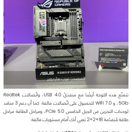
المصدر: عرب هاردوير
تتمتّع هذه اللوحة أيضًا مع منفذيّ USB 4.0، واتّصالات Realtek
5Gb، و WiFi 7.0 للحصول على اتّصالات فائقة. كما أن دعم 3 منافذ
لوحدات التخزين من الجيل الخامس PCIe 5.0، ومراحل الطاقة مراحل
طاقة مُتقدّمة 18+2+2 تعني أنك أمام مستويات فائقة.