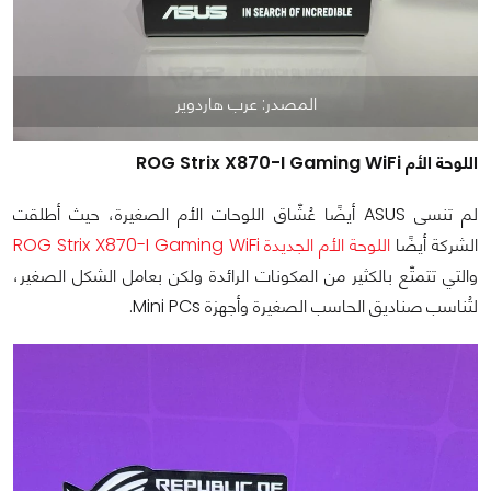
المصدر: عرب هاردوير
اللوحة الأم ROG Strix X870-I Gaming WiFi
لم تنسى ASUS أيضًا عُشّاق اللوحات الأم الصغيرة، حيث أطلقت
الشركة أيضًا
اللوحة الأم الجديدة ROG Strix X870-I Gaming WiFi
والتي تتمتّع بالكثير من المكونات الرائدة ولكن بعامل الشكل الصغير،
لتُناسب صناديق الحاسب الصغيرة وأجهزة Mini PCs.