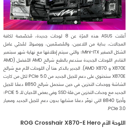
أعلنت ASUS هذه المرّة عن 8 لوحات جديدة، مُخصّصة لكافة
المجالات، بداية من اللاعبين، والمُصمّمين، ووصولًا لمُحبّي عامل
الشكل الصغير Mini-ITX؛ والتي سيتم إطلاقها مع نهاية شهر سبتمبر
القادم. اللوحات الجديدة ستدعم بالطبع شرائح AMD الأفضل (AMD
X870E و AMD X870). الجدير بالذكر هنا أن اللوحات الأم مع شرائح
X870E ستحتوي على دعم للجيل الجديد من PCIe 5.0 لكل من كارت
الشاشة ووحدات التخزين. في حين ستحمل شرائح B850 دعمًا للجيل
الجديد مع وحدات التخزين من فئة SSD وفي بعض الأحيان للـ PCIE 5؛
وأخيرًا B840 التي توفّر دعمًا مشابها بدون دعم للجيل الجديد ومعيار
PCIe 3.0.
اللوحة الأم ROG Crosshair X870-E Hero