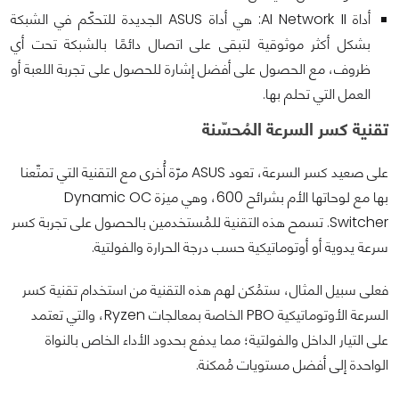
أداة AI Network II: هي أداة ASUS الجديدة للتحكّم في الشبكة
بشكل أكثر موثوقية لتبقى على اتصال دائمًا بالشبكة تحت أي
ظروف، مع الحصول على أفضل إشارة للحصول على تجربة اللعبة أو
العمل التي تحلم بها.
تقنية كسر السرعة المُحسّنة
على صعيد كسر السرعة، تعود ASUS مرّة أُخرى مع التقنية التي تمتّعنا
بها مع لوحاتها الأم بشرائح 600، وهي ميزة Dynamic OC
Switcher. تسمح هذه التقنية للمُستخدمين بالحصول على تجربة كسر
سرعة يدوية أو أوتوماتيكية حسب درجة الحرارة والفولتية.
فعلى سبيل المثال، ستمُكن لهم هذه التقنية من استخدام تقنية كسر
السرعة الأوتوماتيكية PBO الخاصة بمعالجات Ryzen، والتي تعتمد
على التيار الداخل والفولتية؛ مما يدفع بحدود الأداء الخاص بالنواة
الواحدة إلى أفضل مستويات مُمكنة.