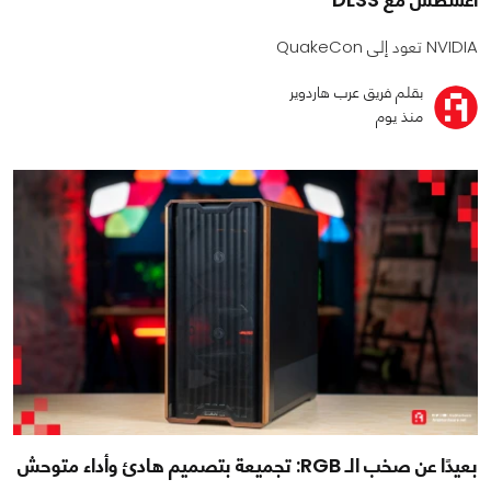
NVIDIA تعود إلى QuakeCon
بقلم فريق عرب هاردوير
منذ يوم
بعيدًا عن صخب الـ RGB: تجميعة بتصميم هادئ وأداء متوحش