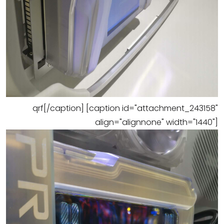
qrf[/caption] [caption id="attachment_243158"
align="alignnone" width="1440"]