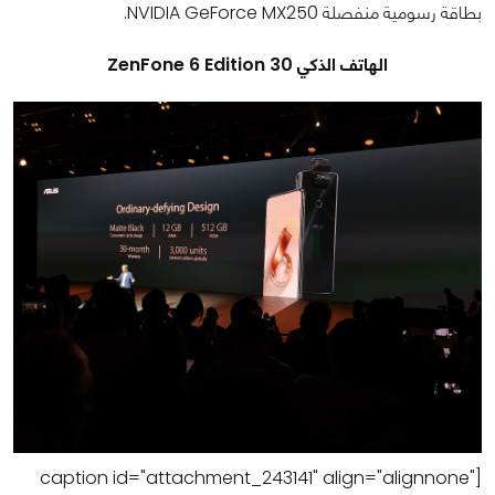
بطاقة رسومية منفصلة NVIDIA GeForce MX250.
الهاتف الذكي ZenFone 6 Edition 30
[caption id="attachment_243141" align="alignnone"