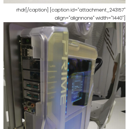
rhdr[/caption] [caption id="attachment_243157"
align="alignnone" width="1440"]