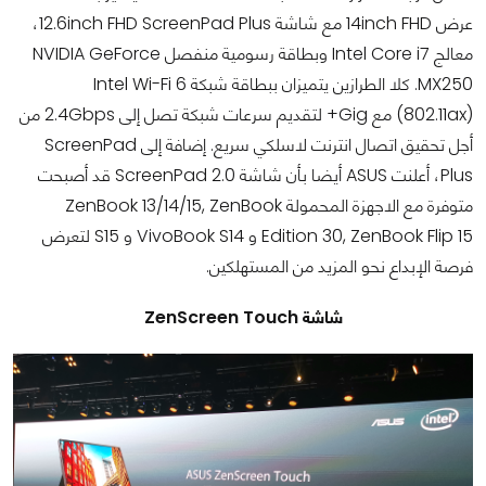
عرض 14inch FHD مع شاشة 12.6inch FHD ScreenPad Plus،
معالج Intel Core i7 وبطاقة رسومية منفصل NVIDIA GeForce
MX250. كلا الطرازين يتميزان ببطاقة شبكة Intel Wi-Fi 6
(802.11ax) مع Gig+ لتقديم سرعات شبكة تصل إلى 2.4Gbps من
أجل تحقيق اتصال انترنت لاسلكي سريع. إضافة إلى ScreenPad
Plus، أعلنت ASUS أيضا بأن شاشة ScreenPad 2.0 قد أصبحت
متوفرة مع الاجهزة المحمولة ZenBook 13/14/15, ZenBook
Edition 30, ZenBook Flip 15 و VivoBook S14 و S15 لتعرض
فرصة الإبداع نحو المزيد من المستهلكين.
شاشة ZenScreen Touch