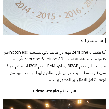
qrf[/caption]
أما هاتف ZenFone 6 فهو أول هاتف ذكي بتصميم notchless مع
كاميرا مبتكرة قابلة للالتفاف. ZenFone 6 Edition 30 يأتي مع
تخزين داخلي بحجم 512GB و ذاكرة RAM بحجم 12GB لتمنحكم تجربة
سريعة وسلسة، بحيث تعرض على المالكين لهذا الهاتف الفريد من
نوعه التكامل الأمثل بين المظهر والأداء.
اللوحة الأم Prime Utopia