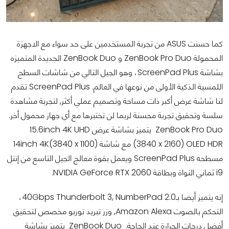
كما حسنت ASUS من تجربة المستخدمين على حد سواء مع الاجهزة
المحمولة ZenBook Pro Duo و ZenBook Duo الجديدة المتميزه
بشاشة ScreenPad Plus، وهو الجيل التالي من شاشات السطح
اللمسية الذكية الأولى من نوعها في العالم. ScreenPad Plus تقدم
لنا شاشة عرض أكبر ذات مساحة وتصميم عملي أكثر, لتجربة مشاهدة
سلسة وتحقيق تجربة محسنة لربما لن تختبرها مع أي جهاز محمول أخر.
ZenBook Pro Duo يتميز بشاشة عرض 15.6inch 4K UHD
(3840 x 2160) OLED HDR مع شاشة 14inch 4K(3840 x 1100)
مسطحه ScreenPad Plus ويعمل بقوة معالج الجيل التاسع من إنتل
i9 ثماني النواة وبطاقة NVIDIA GeForce RTX 2060.
إنه يتميز أيضا بـ40Gbps Thunderbolt 3, NumberPad 2.0،
التحكم بالصوت Amazon Alexa, وزر تبريد توربو مخصص لتحقيق
أفضل درجات الحرارة عند الحاجة. ZenBook Duo يتميز بشاشة