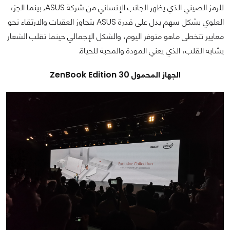
للرمز الصيني الذي يظهر الجانب الإنساني من شركة ASUS, بينما الجزء
العلوي بشكل سهم يدل على قدرة ASUS بتجاوز العقبات والارتقاء نحو
معايير تتخطى ماهو متوفر اليوم، والشكل الإجمالي حينما تقلب الشعار
يشابه القلب، الذي يعني المودة والمحبة للحياة.
الجهاز المحمول ZenBook Edition 30