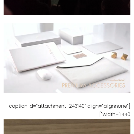
[caption id="attachment_243140" align="alignnone"
width="1440"]