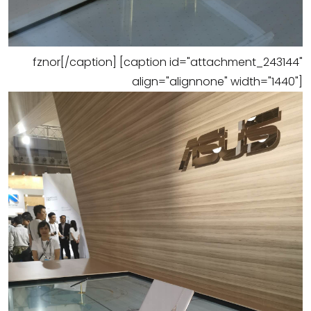
fznor[/caption] [caption id="attachment_243144"
align="alignnone" width="1440"]