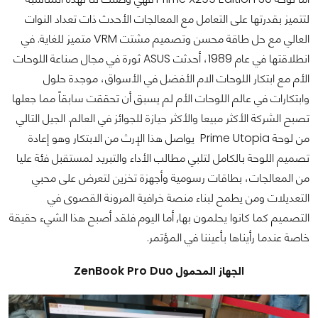
لتتميز بقدرتها على التعامل مع المعالجات الأحدث ذات تعداد النوات
العالي مع حل طاقة محسن وتصميم مشتت VRM متميز للغاية. في
انطلاقتها في عام 1989، أحدثت ASUS ثورة في مجال صناعة اللوحات
الأم مع ابتكار اللوحات الام الأفضل في الأسواق، موجدة حلول
وابتكارات في عالم اللوحات الأم لم يسبق أن تحققت سابقاً مما جعلها
تصبح الشركة الأكثر مبيعا والأكثر حيازة للجوائز في العالم. الجيل التالي
من لوحة Prime Utopia يواصل هذا الإرث من الابتكار وهو إعادة
تصميم اللوحة بالكامل لتلبي مطالب الأداء والتبريد لمستقبل فئة عليا
من المعالجات، بطاقات رسومية وأجهزة تخزين لتعرض على محبي
التعديلات ومن يطمح لبناء منصة خرافية المرونة القصوى في
التصميم كما كانوا يحلمون بها, أما اليوم فلقد أصبح هذا الشيء حقيقة
خاصة عندما رأيناها بأعيننا في المؤتمر.
الجهاز المحمول ZenBook Pro Duo