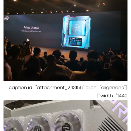
[caption id="attachment_243156" align="alignnone"
width="1440"]