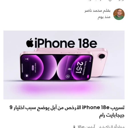
بقلم محمد ناصر
منذ يوم
تسريب iPhone 18e الأرخص من آبل يوضح سبب اختيار 9
جيجابايت رام
مفاجأة الذاكرة في آيفون 18e 📱