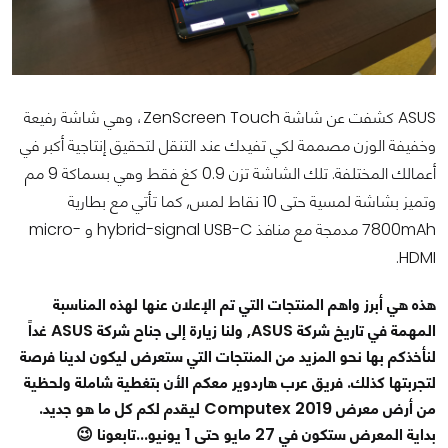
ASUS كشفت عن شاشة ZenScreen Touch، وهي شاشة رفيعة
وخفيفة الوزن مصممة لكي تفيدك عند التنقل لتحقيق إنتاجية أكبر في
أعمالك المختلفة. تلك الشاشة تزن 0.9 كغ فقط وهي بسماكة 9 مم
وتميز بشاشة لمسية حتى 10 نقاط لمس, كما تأتي مع بطارية
7800mAh مدمجة مع منافذ hybrid-signal USB-C و micro-
HDMI.
هذه هي أبرز واهم المنتجات التي تم الإعلان عنها لهذه المناسبة
المهمة في تاريخ شركة ASUS, ولنا زيارة إلى جناح شركة ASUS غداً
لنأخذكم بها نحو المزيد من المنتجات التي ستعرض ليكون لدينا فرصة
لتجربتها كذلك. فريق عرب هاردوير معكم الأن بتغطية شاملة ولحظية
من أرض معرض Computex 2019 ليقدم لكم كل ما هو جديد.
بداية المعرض ستكون في 27 مايو حتى 1 يونيو...تابعونا 😉