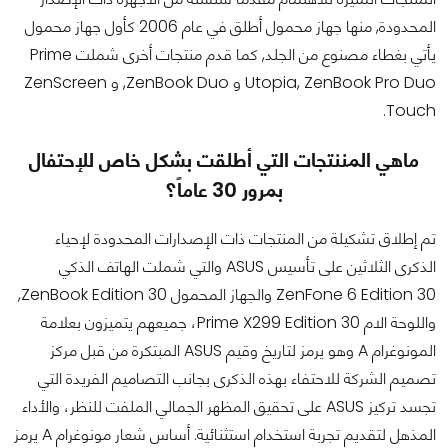
المحدودة, منها جهاز محمول أطلق في عام 2006 كأول جهاز محمول
يأتي بغطاء مصنوع من الجلد, كما قدم منتجات أخرى شملت Prime
Utopia, ZenBook Pro Duo و ZenBook Duo, و ZenScreen
Touch.
ماهي المننتجات التي أطلقت بشكل خاص للإحتفال
بمرور 30 عاماً؟
تم إطلاق تشكيلة من المنتجات ذات الإصدارات المحدودة لإحياء
الذكرى الثلاثين على تأسيس ASUS والتي شملت الهاتف الذكي
ZenFone 6 Edition 30 والجهاز المحمول ZenBook Edition 30,
واللوحة الام Prime X299 Edition 30، جميعهم يتميزون بعلامة
المونوغرام A وهو يرمز لتاريخ وقيم ASUS المبتكرة من قبل مركز
تصميم الشركة للاحتفاء بهذه الذكرى بجانب التصاميم الفريدة التي
تجسد تركيز ASUS على تحقيق المظهر الجمالي الملفت للنظر، والأداء
المذهل لتقديم تجربة استخدام استثنائية. أساس شعار مونوغرام A يرمز