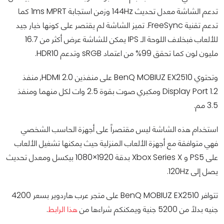
تدعم الشاشة معدل تحديث 144Hz وزمن استجابة 1ms MPRT كما
تدعم تقنية FreeSync. تميز الشاشة لم يقتصر على كونها خيار جيد
للألعاب فبخلاف اللوحة الـ IPS يمكن للشاشة عرض أكثر من 16.7
مليون لون كما تحقق 99% من اعتماد sRGB وتدعم HDR10.
وتحتوي BenQ MOBIUZ EX2510 على منفذين HDMI 2.0, منفذ
Display Port 1.2 ومكبري صوت بقوة 2.5 وات لكل منهما ومنفذ
3.5 مم.
استخدام هذه الشاشة ليس مقتصراً على أجهزة الحاسب الشخصي
فهي متوافقة مع أجهزة الألعاب المنزلية حيث يمكنها تشغيل الألعاب
على PS5 و Xbox Series X بدقة 1920×1080 بيكسل ومعدل تحديث
يصل إلى 120Hz.
تتوافر BenQ MOBIUZ EX2510 على متجر عرب هاردوير بسعر 4200
جنيه بدلاً من 5200 جنية ويمكنكم شراءها من
هذا الرابط
.