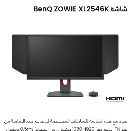
شاشة BenQ ZOWIE XL2546K
نعود مع هذه الشاشة للشاشات المخصصة للألعاب. هذه الشاشة من
نوع TN, تدعم دقة 1920×1080 بيكسل, زمن استجابة 0.5ms ومعدل