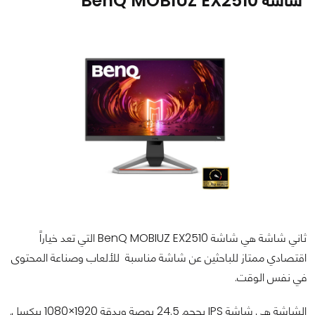
شاشة BenQ MOBIUZ EX2510
ثاني شاشة هي شاشة BenQ MOBIUZ EX2510 التي تعد خياراً
اقتصادي ممتاز للباحثين عن شاشة مناسبة للألعاب وصناعة المحتوى
في نفس الوقت.
الشاشة هي شاشة IPS بحجم 24.5 بوصة وبدقة 1920×1080 بيكسل.