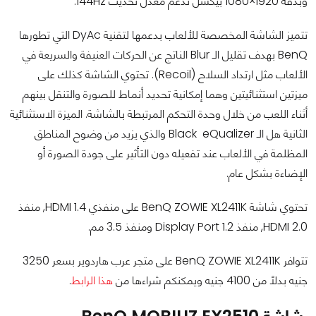
وبدقة 1920×1080 بيكسل تدعم معدل تحديث 144Hz.
تتميز الشاشة المخصصة للألعاب بدعمها لتقنية DyAc التي تطورها
BenQ بهدف تقليل الـ Blur الناتج عن الحركات العنيفة والسريعة في
الألعاب مثل ارتداد السلاح (Recoil). تحتوي الشاشة كذلك على
ميزتين استثنائيتين وهما إمكانية تحديد أنماط للصورة والتنقل بينهم
أثناء اللعب من خلال وحدة التحكم المرتبطة بالشاشة. الميزة الاستثنائية
الثانية هل الـ Black eQualizer والذي يزيد من وضوح المناطق
المظلمة في الألعاب عند تفعيله دون التأثير على جودة الصورة أو
الإضاءة بشكل عام.
تحتوي شاشة BenQ ZOWIE XL2411K على منفذي HDMI 1.4, منفذ
HDMI 2.0, منفذ Display Port 1.2 ومنفذ 3.5 مم.
تتوافر BenQ ZOWIE XL2411K على متجر عرب هاردوير بسعر 3250
جنيه بدلاً من 4100 جنيه ويمكنكم شراءها من
هذا الرابط
.