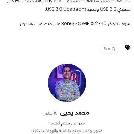
HDMI 2.0, منفذ HDMI 1.4, منفذ Display Port 1.2, منفذ DVI-DL,
منفذي USB 3.0 ومنفذ USB 3.0 Upstream.
سوف تتوافر BenQ ZOWIE XL2740 على متجر عرب هاردوير.
BenQ
محمد يحيى
15 متابع
محرر في قسم التقنية
مدون وكاتب مهتم بالتقنية والهواتف الذكية.