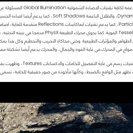
يتميز المحرك بدعمه لكافة 
الترصيع Tessellation القوية. كما يحوي مح
الأمواج في المحرك في غاية القوة والجمال، والمحرك يدعم أيضا تشكيلة ممت
مثل الواقع بالضبط، وكأنها مأخوذة من صور حقيقية للخامة، تسمي التقنية Photogrammetry أو الرسم 