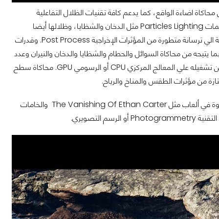
تقنيات الاضاءة الشمولية Global Illumination المسئولة عن محاكاة اضاءة الواقع، كما يدعم كافة تقنيات الظلال التفاعلية
Dynamic Shadows، والظلال الناعمة Soft Shadows، كما يدعم أيضا اضاءة الجسيمات Particles Lighting مثل الدخان والشظايا، وظلالها أيضا
Particles Shadows، كما يدعم تقنيات انعاكاسات Reflections متقدمة للغاية، اضافة الي ترسانة متطورة من المؤثرات الإخراجية Post Process. وقدرات
رك الطبيعة PhysX مدمجا في بنيته التحتيه، بما يتيحه من محاكاة السوائل والحطام والشظايا والدخان والنيران وعدد
ضخم للغاية من الظواهر والمؤثرات الطبيعية. وحتي محاكاة التخريب والتحطيم وكل هذا يمكن تشغيله علي المعالج المركزي CPU أو الرسومي GPU. محاكاة سطح
ازة من مؤثرات الطقس والمناخ والرياح.
يدعم المحرك تقنيات رسم في غاية التفصيل للخامات والاكساءات Textures، وظهرت بقوة في ألعاب مثل The Vanishing Of Ethan Carter والخامات
التصويري.