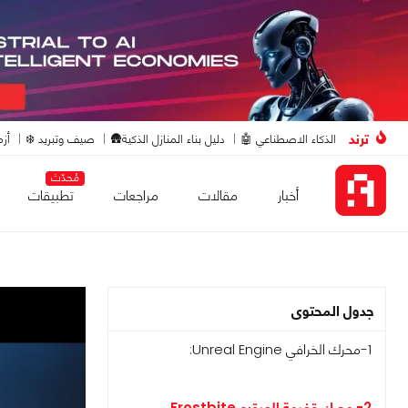
ترند
الذكاء الاصطناعي 🤖
دليل بناء المنازل الذكية🛖
صيف وتبريد ❄️
أزم
مُحدّث
أخبار
مقالات
مراجعات
تطبيقات
جدول المحتوى
1-محرك الخرافي Unreal Engine:
2- محرك قضمة الصقيع Frostbite