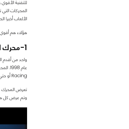
الألعاب أخيرا الحصو
هؤلاء هم أقوي 
1-محرك الخرافي Unreal Engine:
Racing أو حتي العاب التخطيط RTS. اشتهر المحرك بألعاب مثل BioShock و BulletStorm و Batman Arkham، والتي جاءت كلها برسوميات منيعة.
وتم عرض كل هذا في استعراض Star Wars. والمحرك يستعد لتق