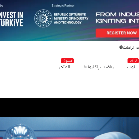
ة الرامات🔴
5/10
تسوق
توب
رياضات إلكترونية
المتجر