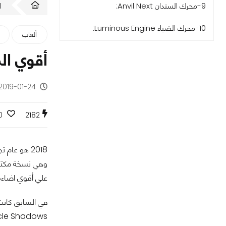
ا
9-محرك السندان Anvil Next:
10-محرك الضياء Luminous Engine:
ألعاب
أقوي الم
2019-01-24 - منذ 7 سنوات
0
2182
علي أقوي اضاءة