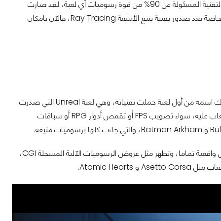
للتقنية الأقوي والأكثر ثقلا وتأثيرا، تقنية الاضاءة الشمولية Global Illumination. وهي التقنية المسئولة عن 90% من قوة رسوميات أي لعبة، لقد صارت
المحركات التي تستطيع تقديم اضاءة شمولية حقيقية هي الأقوي رسوميا علي الاطلاق، وخاصة بعد صدور تقنية تتبع الأشعة Ray Tracing، فالآن بامكان
واحد من أقدم المحركات، لكنه الآن أقواها علي الاطلاق. وهو أشهرهم كذلك! استمد المحرك اسمه من أول لعبة حملت تقنياته، وهي لعبة Unreal التي صدرت
عام 1998. المحرك يتميز بسهولة التطوير الشديدة عليه، والتي جعلته هدفا لتطوير كافة الألعاب عليه، سواء تصويب FPS أو تقمص أدوار RPG أو سباقات
تعرض المحرك لعملية تحديث ضمت اليه تقنية تتبع الأشعة لعمل اضاءة وانعكاسات وظلال واقعية تماما، وتظهر مثل عروض الرسوميات الآلية المسجلة CGI،