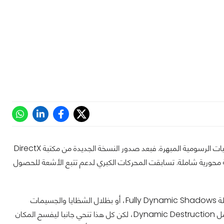
2018 هو عام تجدد المحركات الرسومية Graphics Engines، وعودتها لصدارة دمج التقنيات الرسومية المبهرة. فبعد صدور النسخة الجديدة من مكتبة DirectX
Ray T، والتي تنقل رسوم الألعاب نقلة محورية شاملة. تسابقت المحركات الكبري لدعم تتبع الأشعة للحصول
في السابق كانت قوة المحركات تقاس بدعمها لتقنيات صغيرة مثل الظلال التفاعلية الشاملة Fully Dynamic Shadows، أو بظلال الشظايا والجسيمات
Smoke/Particle Shadows، أو باضاءة الجسيمات .. أو بقدرتها علي دعم التخريب الشامل Dynamic Destruction، لكن كل هذا تنحي جانبا ليفسح المكان