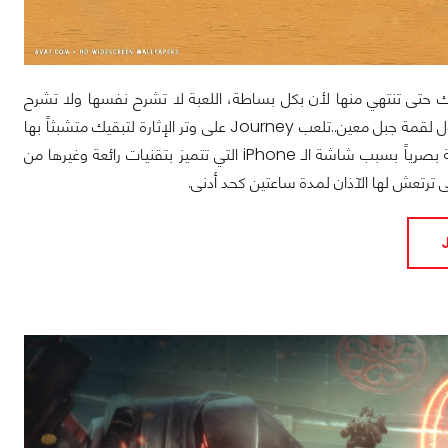
د كرسيك حتى تنتهي منها لأن بكل بساطة، اللعبة لا تشرح نفسها ولا تشرح
هدفها الرئيسي ولا دورك في هذا العالم سوى أنك حارس أخير تسعى طوال رحلتك للوصول لقمة جبل معين..تلعب Journey على وتر الإثارة لتبقيك متشبثاً بها
حتى تنهيها ،ما يميز اللعبة حقاً هو حصريتها على أجهزة الـ iOS، حيث حظيت بتجربة مذهلة بصرياً بسبب شاشة الـ iPhone التي تتميز بتقنيات رائعة وغيرها من
ترتعش لها الآذان لمدة ساعتين كحد أدنى.