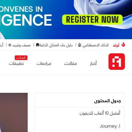
ترند
الذكاء الاصطناعي 🤖
دليل بناء المنازل الذكية🛖
صيف وتبريد ❄️
أزم
مُحدّث
أخبار
مقالات
مراجعات
تطبيقات
جدول المحتوى
أفضل 10 ألعاب للايفون:
1. Journey