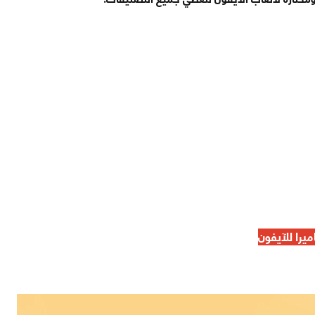
يرا للآيفون