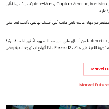
اللعبة ترينا تعاون فريق "المنتقمون" المكون من العديد من الأبطال الخارقين المحبوبين مثل Captain America, Iron Man و Spider-Man، حيث ترينا اتألق
 عليه.
أنك موجود في عالم مفتوح مع مهام جانبية تلغي جانب أنني أمسك بهاتفي وألعب لعبة حتى
الرسومات خرافية بمعنى الكلمة، الأضواء و كُل شيئ مصنوع لكي يتناغم مع هاتفك، أُحيي Netmarble من أعماق قلبي على هذا المجهود لتُظهر لنا نقلة مرئية
جديدة في عالم ألعاب الهواتف، الآداء كان مستقر جداً ولم ألحظ مشاكل مع ملاحظة أنه تم تجربة اللعبة على هاتف iPhone 12، لذا أتوقع أن تواجه اللعبة بعض