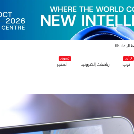
ة الرامات🔴
5/10
تسوق
توب
رياضات إلكترونية
المتجر