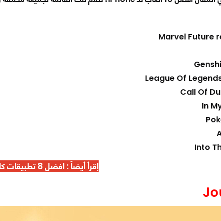
Marvel Future r
Gensh
League Of Legends 
Call Of Du
In M
Po
Into T
إقرأ أيضاً : افضل 8
تطبيقات كام