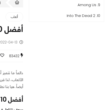
ا
9. Among Us
10. Into The Dead 2
ألعاب
أفضل 10 ألعاب مجانية للايفون (تحديث 2024)
2022-04-13 - منذ 4 سنوا
83432
أيضاً. هيا بنا ن
أفضل 10 ألعاب للايفون:
سوف نتناول في المقال أفضل 10 ألعاب للـ iPhone، تضم تلك القائ