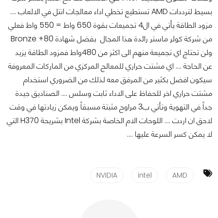
بسيط لترددات AMD تستطيع تخطي اداء معالجات انتل في الالعاب ....
مزود الطاقة يأتي في ال4 تجميعات بقوة 650 واط = 550 واط فعلي
من شركة كولر ماستر رائدة هذا المجال بفضل شهادة 80+ Bronze
ولن تحتاج اي تجميعة منهم الى اكثر من 480واط فمزود الطاقة يزيد
عن الحاجة .... اي مشتت حراري للمعالج المركزي من الماركات المعروفة
سيكون افضل بكثير من المرفق معه لذلك من الضروري استخدام
مشتت حراري اخر للحفاظ على الاداء ثابت وسلس .... الصناديق جيدة
جداً في التهوية وتأتي ب3 مراوح مثبتة مسبقاً ويمكن زيادتها في وقت
لاحق ان اردت .... اللوحات الام الخاصة بشركة Intel بشريحة H370 التي
لا يمكن كسر السرعة عليها ....
NVIDIA
intel
AMD