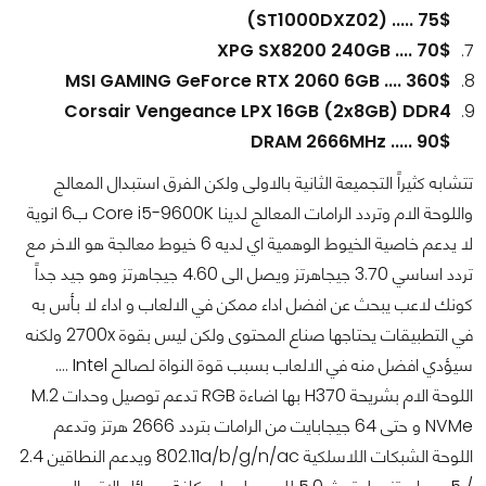
(ST1000DXZ02) ..... 75$
XPG SX8200 240GB .... 70$
MSI GAMING GeForce RTX 2060 6GB .... 360$
Corsair Vengeance LPX 16GB (2x8GB) DDR4
DRAM 2666MHz ..... 90$
تتشابه كثيراً التجميعة الثانية بالاولى ولكن الفرق استبدال المعالج
واللوحة الام وتردد الرامات المعالج لدينا Core i5-9600K ب6 انوية
لا يدعم خاصية الخيوط الوهمية اي لديه 6 خيوط معالجة هو الاخر مع
تردد اساسي 3.70 جيجاهرتز ويصل الى 4.60 جيجاهرتز وهو جيد جداً
كونك لاعب يبحث عن افضل اداء ممكن في الالعاب و اداء لا بأس به
في التطبيقات يحتاجها صناع المحتوى ولكن ليس بقوة 2700x ولكنه
سيؤدي افضل منه في الالعاب بسبب قوة النواة لصالح Intel ....
اللوحة الام بشريحة H370 بها اضاءة RGB تدعم توصيل وحدات M.2
NVMe و حتى 64 جيجابايت من الرامات بتردد 2666 هرتز وتدعم
اللوحة الشبكات اللاسلكية 802.11a/b/g/n/ac ويدعم النطاقين 2.4