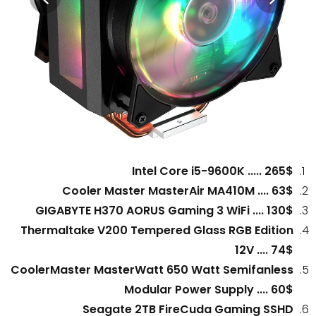
Intel Core i5-9600K ..... 265$
Cooler Master MasterAir MA410M .... 63$
GIGABYTE H370 AORUS Gaming 3 WiFi .... 130$
Thermaltake V200 Tempered Glass RGB Edition
12V .... 74$
CoolerMaster MasterWatt 650 Watt Semifanless
Modular Power Supply .... 60$
Seagate 2TB FireCuda Gaming SSHD