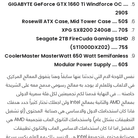
GIGABYTE GeForce GTX 1660 Ti Windforce OC ....
290$
Rosewill ATX Case, Mid Tower Case .... 50$
XPG SX8200 240GB .... 70$
Seagate 2TB FireCuda Gaming SSHD
(ST1000DXZ02) ..... 75$
CoolerMaster MasterWatt 650 Watt Semifanless
Modular Power Supply .... 60$
نفس اللوحة الام التي تحدثنا عنها سابقاً وهنا يتفوق المعالج المركزي
في الالعاب وللعلم لا يوجد به معالج رسومي مدمج معه على الشريحة
خاصته .... في النهاية قدمنا لكم تجميعتين لكل فئة سعرية الاولى
بمعالج AMD والثانية بمعالج Intel ولن اجعلك تحتار كثيراً حدد هدفك
فاذا كان استخدامك الاول والاساسي هي صناعة المحتوى (او تشغيل
التطبيقات بشكل عام) واستخدامك الثانوي العاب فتجميعة AMD هي
الافضل اما اذا كان استخدامك الاساسي العاب والثانوي تطبيقات
وصناعة محتوى فتجميعة Intel هي الانسب لك مع العلم بكسر سرعة