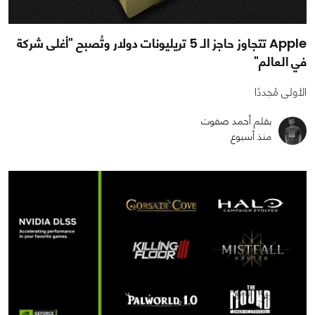
Apple تتجاوز حاجز الـ 5 تريليونات دولار وتُصبح "أغلى شركة
في العالم"
الأولى مُجددًا
بقلم أحمد صفوت
منذ أسبوع