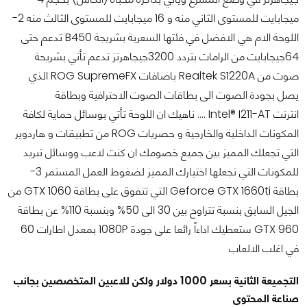
ميجابايت للمستوى الثاني منه و 16 ميجابايت للمستوى الثالث منه 2-
اللوحة الام هي الافضل في فئتها السعرية بشريجة B450 تدعم حتى
64جيجابايت من الرامات بتردد 3200جيجاهرتز تدعم تأتي بشريحة
صوت من Realtek S1220A باضافات ROG SupremeFX الذي
يصل بجودة الصوت الى بطاقات الصوت الاحترافية وبطاقة
انترنت Intel® I211-AT .... ناهيك ان اللوحة تأتي بوسائل حماية لكافة
المكونات الداخلية والخارجية و حصريات ROG من تطبيقات و هاردوير
التي تجعلك المميز بين جميع خصومك ان كنت لاعب ووسائل تبريد
للمكونات التي تجعلها اختيارك المميز لضغوط العمل المستمر 3-
بطاقة Geforce GTX 1660ti التي تتفوق على بطاقة GTX 1060 من
الجيل السابق بنسبة تتراوح بين 30 الى 50% وبنسبة 110% عن بطاقة
GTX 960 ستعطيك اداءاً رائعا على جودة 1080P بمعدل اطارات 60
في اغلب الالعاب
التجميعة الثانية بسعر 1000 دولار ولكن للاعبين المتخصصين بجانب
صناعة المحتوى