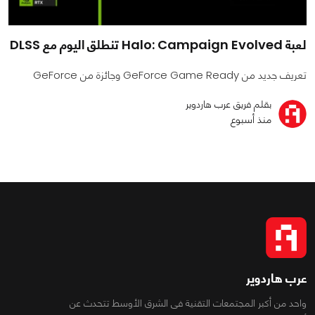
لعبة Halo: Campaign Evolved تنطلق اليوم مع DLSS
تعريف جديد من GeForce Game Ready وجائزة من GeForce
بقلم فريق عرب هاردوير
منذ أسبوع
عرب هاردوير
واحد من أكبر المجتمعات التقنية فى الشرق الأوسط تتحدث عن