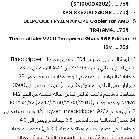
(ST1000DXZ02) ..... 75$
XPG SX8200 240GB .... 70$
DEEPCOOL FRYZEN Air CPU Cooler for AMD
TR4/AM4.....70$
Thermaltake V200 Tempered Glass RGB Edition
12V .... 75$
1-اللوحة الام تأتي بمقبس TR4 الخاص بمعالجات Threadripper
الجيل الاول والثاني وشريحة X399 من AMD اللوحة من شركة
جيجابايت التيوانية الرائدة تقدم اللوحة امكانية الاستفادة من 128
جيجابايت من الذاكرة العشوائية (الرامات) بترددات تصل الى 3600
ميجاهرتز ووتدعم تركيب اقراص تخزين الحالة الصلبة من النوع M.2
NVMe بواجهة توصيل PCIe x4/x2 (2242/2260/2280/22110)
2-يأتي معالج Ryzen Threadripper 1920X ب12 نواة بالاضافة الى
24 مساراً للمعالجة بتردد اساسي 3.5 جيجاهرتز ويصل الى 4.0
جيجاهرتز في وضع المسرع وبذاكرة مخبئة (الكاش) بحجم 6 ميجابايت
للمستوى الثاني و 32 ميجابايت للمستوى الثالث منه 3-المعالج