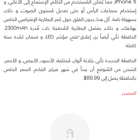
iPhone 5, مما يُمَكن المُستخدم من التكلُم, الإستماع إلى الأغاني, و
إستخدام سماعات الرأس أو حتى تعديل مُستوى الصوت, و ذلك,
بسهولة تامة. كُل هذا, بدون القلق حول عُمر البطارية الإفتراضي الخاص
بهاتفك, و ذلك, بفضل البطارية المُدمَجة ذات قُدرة 2300mAh.
الحافظة تأتي أيضاً بزر إغلاق-فتح, مؤشر LED, و ضمان لمُدة سنة
كاملة.
الحافظة الجديدة تأتي بثلاثة ألوان مُختلفة, الأسود, الأبيض, و الأحمر.
الشحن من المُتوَقع أن يبدأ في شهر فبراير القادم. السعر الخاص
بالحافظة يصل إلى 89.99$.
المصدر