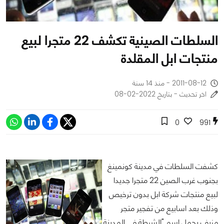
السلطات الصينية تكشف 22 متجرا لبيع
منتجات ابل المقلدة
2011-08-12 - منذ 14 سنة
اخر تحديث - بتاريخ 2022-02-08
0
991
كشفت السلطات في مدينة كونمينغ
بجنوب غرب الصين 22 متجرا جديدا
لبيع منتجات شركة ابل بدون ترخيص
وذلك بعد اسابيع من تفجير متجر
مزيف يحمل اسم "الشرطة في المدينة