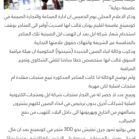
عاصفة دولية".
وذكر الاعلام المحلي يوم الخميس ان ادارة الصناعة والتجارة الصينية في
كونمينغ عاصمة اقليم يونان قالت انها اصدرت أوامر الى المتاجر بوقف
استخدام شعار شركة ابل بعد ان اتهمت ابل الصينية تلك المتاجر
بالمنافسة غير الشريفة وانتهاك حقوق علامتها التجارية.
وذكرت وكالة انباء الصين الجديدة (شينخوا) الحكومية ان هيئة مراقبة
السوق قالت انها ستخصص خطا ساخنا لتلقي الشكاوى وتعزيز
المراقبة.
ولم توضح الوكالة اذا كانت المتاجر المذكورة تبيع منتجات مقلدة ام
منتجات اصلية لكن مهربة.
ويبيع عدد لا حصر له من التجار منتجات شركة ابل ومنتجات الكترونية
اصلية لشركات أخرى بدون ترخيص في انحاء الصين لكنهم يشترون
بضائعهم من الخارج ويهربونها الى داخل البلاد للتهرب من دفع
الضرائب.
وفي يوليو تموز جرى تفتيش نحو 300 متجر في كونمينغ بعد ان قال
امريكي يعيش بالمدينة في مدونة على الانترنت انه اكتشف متجرا يماثل