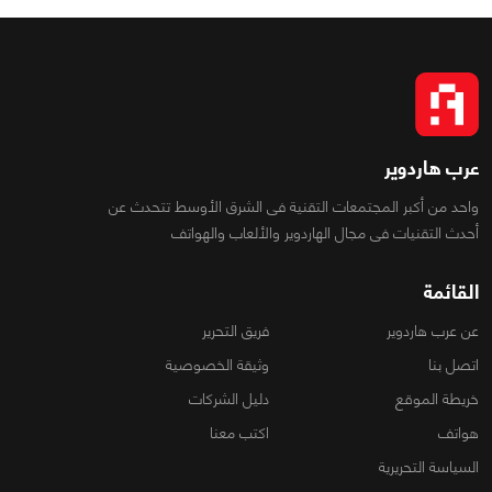
عرب هاردوير
واحد من أكبر المجتمعات التقنية فى الشرق الأوسط تتحدث عن
أحدث التقنيات فى مجال الهاردوير والألعاب والهواتف
القائمة
عن عرب هاردوير
فريق التحرير
اتصل بنا
وثيقة الخصوصية
خريطة الموقع
دليل الشركات
هواتف
اكتب معنا
السياسة التحريرية