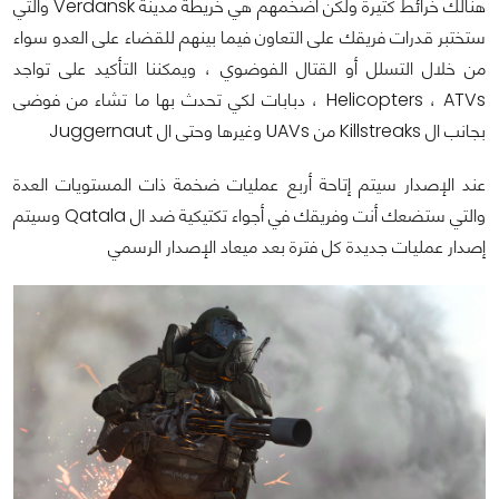
هنالك خرائط كثيرة ولكن أضخمهم هي خريطة مدينة Verdansk والتي
ستختبر قدرات فريقك على التعاون فيما بينهم للقضاء على العدو سواء
من خلال التسلل أو القتال الفوضوي ، ويمكننا التأكيد على تواجد
Helicopters ، ATVs ، دبابات لكي تحدث بها ما تشاء من فوضى
بجانب ال Killstreaks من UAVs وغيرها وحتى ال Juggernaut
عند الإصدار سيتم إتاحة أربع عمليات ضخمة ذات المستويات العدة
والتي ستضعك أنت وفريقك في أجواء تكتيكية ضد ال Qatala وسيتم
إصدار عمليات جديدة كل فترة بعد ميعاد الإصدار الرسمي