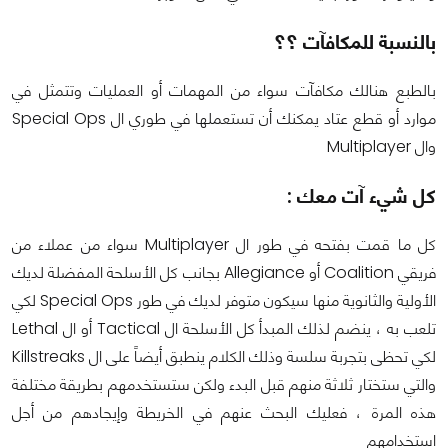
بالنسبة للمكافآت ؟؟
بالطبع هنالك مكافآت سواء من المهمات أو العمليات وتتمثل في
موارد أو قطع عتاد يمكنك أن تستعملها في طوري ال Special Ops
وال Multiplayer
كل شيء آت معك :
كل ما قمت بفتحه في طور ال Multiplayer سواء من عملاء من
فريقي Coalition أو Allegiance بجانب كل الأسلحة المفضلة لديك
الأولية والثانوية منها سيكون متوفر لديك في طور Special Ops لكي
تلعب به ، ينضم لذلك المبدأ كل الأسلحة ال Tactical أو ال Lethal
لكي تحظى بتجربة سلسة وذلك الكلام ينطبق أيضاً على ال Killstreaks
والتي ستختار ثلاثة منهم قبل البدء ولكن ستستخدمهم بطريقة مختلفة
هذه المرة ، فعليك البحث عنهم في الخريطة وإيجادهم من أجل
استخدامهم