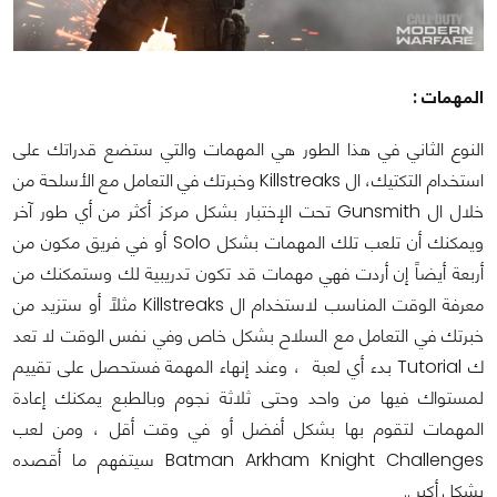
المهمات :
النوع الثاني في هذا الطور هي المهمات والتي ستضع قدراتك على
استخدام التكتيك، ال Killstreaks وخبرتك في التعامل مع الأسلحة من
خلال ال Gunsmith تحت الإختبار بشكل مركز أكثر من أي طور آخر
ويمكنك أن تلعب تلك المهمات بشكل Solo أو في فريق مكون من
أربعة أيضاً إن أردت فهي مهمات قد تكون تدريبية لك وستمكنك من
معرفة الوقت المناسب لاستخدام ال Killstreaks مثلاً أو ستزيد من
خبرتك في التعامل مع السلاح بشكل خاص وفي نفس الوقت لا تعد
ك Tutorial بدء أي لعبة ، وعند إنهاء المهمة فستحصل على تقييم
لمستواك فيها من واحد وحتى ثلاثة نجوم وبالطبع يمكنك إعادة
المهمات لتقوم بها بشكل أفضل أو في وقت أقل ، ومن لعب
Batman Arkham Knight Challenges سيتفهم ما أقصده
بشكل أكبر ..