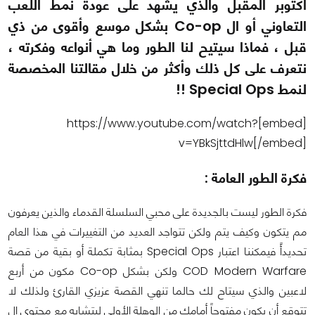
أكتوبر المقبل والذي يشهد على عودة نمط اللعب
التعاوني أو ال Co-op بشكل موسع وأقوى من ذي
قبل ، فماذا سيتيح لنا الطور وما هي أنواعه وفكرته ،
نتعرف على كل ذلك وأكثر من خلال مقالتنا المخصصة
لنمط Special Ops !!
[embed]https://www.youtube.com/watch?
v=YBkSjttdHlw[/embed]
فكرة الطور العامة :
فكرة الطور ليست بالجديدة على محبي السلسلة القدماء والذين يعرفون
مم يتكون وكيف يتم ولكن تتواجد العديد من التغييرات في هذا العام
تحديدأً فيمكننا اعتبار Special Ops بمثابة تكملة أو بقية من قصة
COD Modern Warfare ولكن بشكل Co-op مكون من أربع
لاعبين والذي سيتاح لك حالما تنهي القصة عزيزي القارئ ولذلك لا
تتوقع أن يكون مفتوحاً أمامك من الوهلة الأولى ليتشابه مع محتوى ال