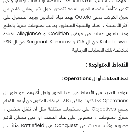
المهمات ، ستسرد اللعبة بقية أحداث القصة أو تبعيات نهايتها ولكي
تكون متأهباً فقصة الطور العامة تتمحور حول شر إرهابي قادم من
شرق الكوكب يدعى Qatala يهدد حياة الملايين ويريد الحصول على
أكثر الأسلحة ، العتاد والتقنية المتطورة بجانب معلومات سرية بالطبع
وهنا يتعاون عملاء من فريقي Coalition و Allegiance بقيادة
Kate Laswell من ال CIA و Sergeant Kamarov من ال FSB
لمكافحة تلك العمليات الإرهابية
الأنماط المتواجدة :
نمط العمليات أو ال Operations :
تتواجد العديد من الأنماط في هذا الطور ولعل أكبرهم هو طور ال
Operations كما ذكرت والذي يكلف فريقك المكون من أربعة بالقيام
ببضع Objectives على مستويات مختلفة مثل أن تقتل شخص ،
تسرق معلومات ، تستولى على عتاد الخصم أو حتى تتسلل لأكبر
حصونه وكأننا نتحدث عن Conquest في Battlefield مثلاً ، ,