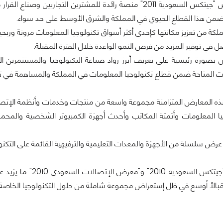
"سيشكل معرض "جيتكس السعودية 2011" منصة رائدة للمشترين ال
 ضمن هذا القطاع الحيوي في المملكة والشرق الأوسط على حد سواء.
كة من تعزيز مكانتها كإحدى أكثر أسواق تكنولوجيا المعلومات مرونة وربح
ل في توفير المزيد من فرص النمو الواعدة خلال الفترة المقبلة.
صورة رئيسية على تعريف أبرز رواد صناعة التكنولوجيا والمستثمرين المح
ت المتاحة ضمن قطاع تكنولوجيا المعلومات في المملكة والمساهمة في تعزي
المعارض المتزامنة مجموعة واسعة من منتجات وخدمات وأنظمة الإتصال
ا المعلومات وأتمتة المكاتب وأحدث أجهزة الكمبيوتر الشخصية والمحمول
عرض سلسلة من الأجهزة والمعدات التعليمية والترفيهية القائمة على التكنول
إقبالاً أوسع في ظل إستعراض مجموعة شاملة من حلول التكنولوجيا الخاصة 