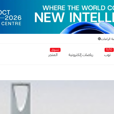
ة الرامات🔴
5/10
تسوق
توب
رياضات إلكترونية
المتجر