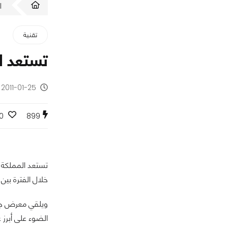
ا
تقنية
تستعد ال
2011-01-25 - منذ 15 سنة
0
899
تستعد المملكة ا
خلال الفترة بين 16 و 19 أيار المقبل في مركز الرياض الدولي للمؤتمرات والمعارض
ويلقي معرض جيتكس السعودية 2011، المعرض الس
الضوء على أبرز 