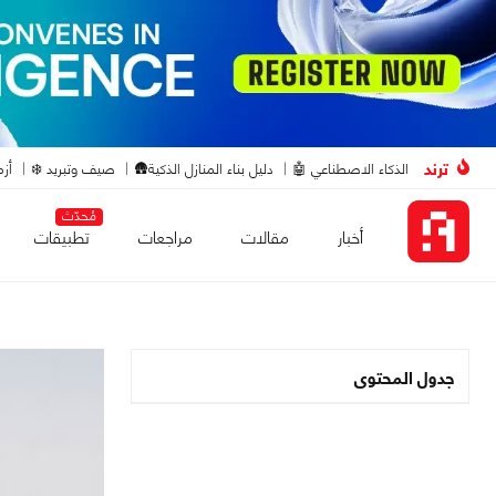
ترند
الذكاء الاصطناعي 🤖
دليل بناء المنازل الذكية🛖
صيف وتبريد ❄️
أزم
مُحدّث
أخبار
مقالات
مراجعات
تطبيقات
جدول المحتوى