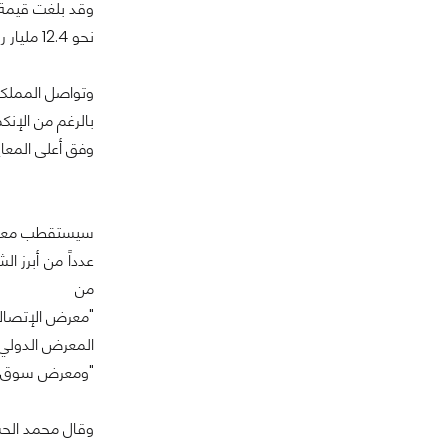
وقد بلغت قيمة 
نحو 12.4 مليار ريال سعودي في العام 2010، ويتوقع أن تواصل نموها لتصل إلى 17.25 مليار ريال بحلول العام 2014.
وتواصل المملكة
بالرغم من الإنك
وفق أعلى المعايي
سيستقطب معرض "جيتكس السعودية 2011"، الذي
عدداً من أبرز ا
من
"معرض الإتصالات السعودي 2011" 
المعرض الدولي ا
"ومعرض سوق الكمبيوتر 2011" ( Shopper 2011
وقال محمد الحس