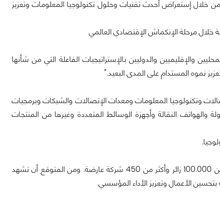
تجاريين وصناع القرار من خلال إستعراض أحدث تقنيات وحلول تكنولوجيا المعلومات وتعزيز
ية خلال مرحلة الإنكماش الإقتصادي العالمي
ليين والإقليميين والدوليين بالإستراتيجيات الفاعلة التي من شأنها
ز نموه المستدام على المدى البعيد."
ات وتكنولوجيا المعلومات ومعدات الإتصالات والشبكات وبرمجيات
ة والهواتف النقالة وأجهزة الوسائط المتعددة وغيرها من المنتجات
وجيا.
وجمع معرض "جيتكس السعودية 2010" و"معرض الإتصالات السعودي 2010" ما يزيد عن 100.000 زائر وأكثر من 450 شركة عارضة. ومن المتوقع أن تشهد
بتحسين الأعمال وتعزيز الأداء المؤسسي.