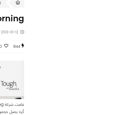
ا
Corning تعرض Gorilla Glass 3 في م
2013-01-12 - منذ 13 سنة
0
844