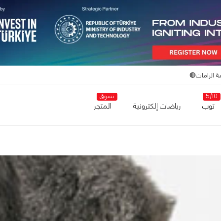
ة الرامات🔴
5/10
تسوق
توب
رياضات إلكترونية
المتجر