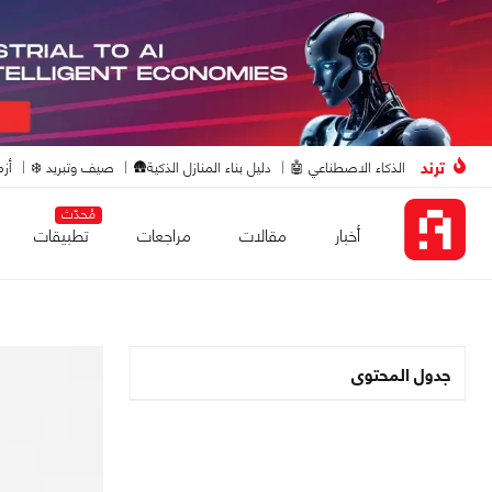
ترند
الذكاء الاصطناعي 🤖
دليل بناء المنازل الذكية🛖
صيف وتبريد ❄️
أزم
مُحدّث
أخبار
مقالات
مراجعات
تطبيقات
جدول المحتوى