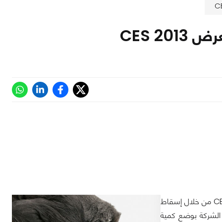
قامت شركة Corning بعرض حي لتقنية Gorilla Glass 3 الجديدة في معرض CES 2013 من خلال إسقاط
موظفوا الشركة بوضع كمية