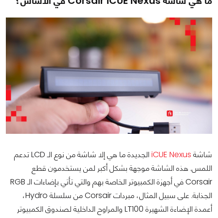
ما هي شاشة Corsair iCUE Nexus في الأساس؟
شاشة
iCUE Nexus
الجديدة ما هي إلا شاشة من نوع الـ LCD تدعم
اللمس. هذه الشاشة موجهة بشكل أكبر لمن يستخدمون قطع
Corsair في أجهزة الكمبيوتر الخاصة بهم والتي تأتي بإضاءات الـ RGB
الجذابة. على سبيل المثال، مبردات Corsair من سلسلة Hydro،
أعمدة الإضاءة الشهيرة LT100 والمراوح الداخلية لصندوق الكمبيوتر