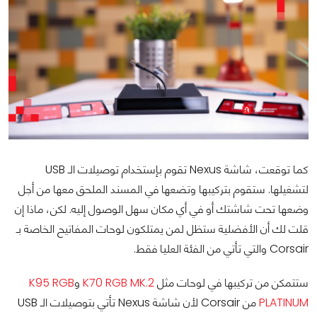
كما توقعت، شاشة Nexus تقوم بإستخدام توصيلات الـ USB
لتشغيلها. ستقوم بتركيبها وتضعها في المسند الملحق معها من أجل
وضعها تحت شاشتك أو في أي مكان سهل الوصول إليه. لكن، ماذا إن
قلت لك أن الأفضلية ستظل لمن يمتلكون لوحات المفاتيح الخاصة بـ
Corsair والتي تأتي من الفئة العليا فقط.
ستتمكن من تركيبها في لوحات مثل
K70 RGB MK.2
و
K95 RGB
PLATINUM
من Corsair لأن شاشة Nexus تأتي بتوصيلات الـ USB