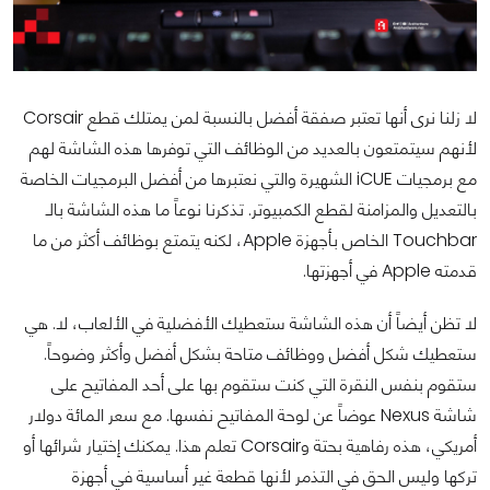
لا زلنا نرى أنها تعتبر صفقة أفضل بالنسبة لمن يمتلك قطع Corsair
لأنهم سيتمتعون بالعديد من الوظائف التي توفرها هذه الشاشة لهم
مع برمجيات iCUE الشهيرة والتي نعتبرها من أفضل البرمجيات الخاصة
بالتعديل والمزامنة لقطع الكمبيوتر. تذكرنا نوعاً ما هذه الشاشة بالـ
Touchbar الخاص بأجهزة Apple، لكنه يتمتع بوظائف أكثر من ما
قدمته Apple في أجهزتها.
لا تظن أيضاً أن هذه الشاشة ستعطيك الأفضلية في الألعاب، لا. هي
ستعطيك شكل أفضل ووظائف متاحة بشكل أفضل وأكثر وضوحاً.
ستقوم بنفس النقرة التي كنت ستقوم بها على أحد المفاتيح على
شاشة Nexus عوضاً عن لوحة المفاتيح نفسها. مع سعر المائة دولار
أمريكي، هذه رفاهية بحتة وCorsair تعلم هذا. يمكنك إختيار شرائها أو
تركها وليس الحق في التذمر لأنها قطعة غير أساسية في أجهزة