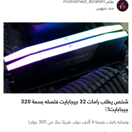
بقلم mohamed_ibrahim
منذ شهرين
شخص يطلب رامات 32 جيجابايت فتصله بسعة 320
جيجابايت!ِ
وصلته رامات بقيمة 4 آلاف دولار تقريبًا بدلًا من 300 دولار!