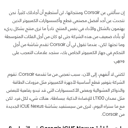
إن سألتني عن Corsair ومنتجاتها، لن أستطيع أن أجادلك كثيراً. نحن
نتحدث عن أحد أفضل مصنعي قطع وأكسسوارات الكمبيوتر الذين
يهتمون بالشكل والأداء في نفس المنتج. نادراً ما ترى منتج بشكل رديء
أو بأداء ضعيف من هذه الشركة حتى لو كان من أجل الفئات المتوسطة
وما تحتها. لكن، عندما تقول لي أن Corsair تقدم شاشة من أجل
التحكم في جهاز الكمبيوتر الخاص بك، ستجد علامات التعجب على
وجهي.
لكنني لا أتفهم، إلى الآن، سبب تعجبي من ما تقدمه Corsair. تقوم
الشركة بتوفير قطع أساسية لأجهزة الكمبيوتر مثل مزودات الطاقة
والذواكر العشوائية وبعض الأكسسوارات التي قد تبدو رفاهية للبعض
مثل عمدان LT100 للإضاءة الذكية. ببساطة، هناك شيء لكل فرد. لكن
مع ما سنراه اليوم، لنرى من سيستفيد بشاشة iCUE Nexus الجديدة
من Corsair.