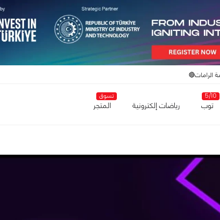
ة الرامات🔴
5/10
تسوق
توب
رياضات إلكترونية
المتجر