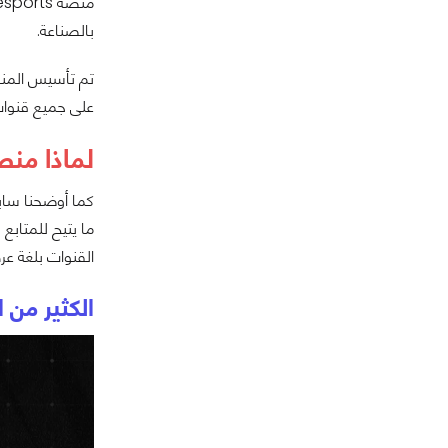
بالصناعة.
على جميع قنوات 
لماذا منصة ageesports
ما يتيح للمتابع
القنوات بلغة ع
الكثير من ا