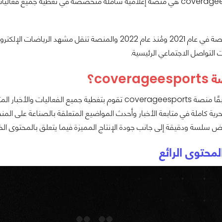
منصة coverageesports هي منصة إعلامية شاملة متخصصة في تغطية جميع
تم تأسيس المنصة في عام 2021 ومُنذ عام 2022 والمنصة ت
التواصل الاجتماعي الرئيسية.
cover؟
كما أوضحنا سابقًا منصة coverageesports تقوم بتغطية جمي
 حرية كاملة في متابعة الأخبار وأحدث المواضيع المتعلقة بالصناعة على ا
رض سلسة ودقيقة إلى جانب جودة الإنتاج المميزة فيما يتعلق بالمحتوى ا
لمحتوى الرائع