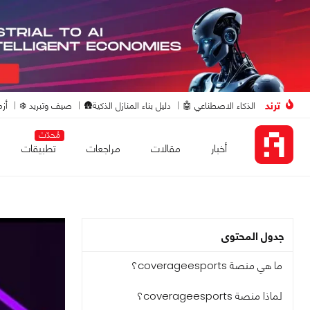
ترند
الذكاء الاصطناعي 🤖
دليل بناء المنازل الذكية🛖
صيف وتبريد ❄️
أزم
مُحدّث
أخبار
مقالات
مراجعات
تطبيقات
جدول المحتوى
ما هي منصة coverageesports؟
لماذا منصة coverageesports؟