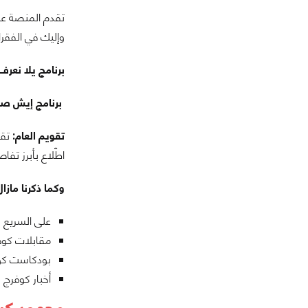
تقدم المنصة عدد
وإليك في الفقرا
برنامج يلا نعرف
برنامج إيش صاي
تقويم العام:
تقد
اطّلاع بأبرز تف
وكما ذكرنا مازا
على السريع
مقابلات كوف
بودكاست كو
أخبار كوفرج
مجهود كبي