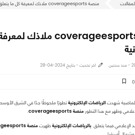
لمقالات
منصة coverageesports ملاذك لمعرفة كل ما يتعلق بالرياضات الإلكترونية
منصة coverageesports 
ية
تين
اخر تحديث - بتاريخ 2024-04-28
0
الماضية شهدت
الرياضات الإلكترونية
تطورًا ملحوظًا جدًا في الشرق الأوسط
إعلامي وظهر مع هذا التطور
منصة coverageesports
.
 الإعلامي فيما يتعلق
بالرياضات الإلكترونية
ظهرت
منصة coverageesports
شمال أفريقيا.