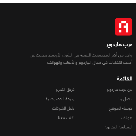
عرب هاردوير
واحد من أكبر المجتمعات التقنية فى الشرق الأوسط تتحدث عن
أحدث التقنيات فى مجال الهاردوير والألعاب والهواتف
القائمة
عن عرب هاردوير
فريق التحرير
اتصل بنا
وثيقة الخصوصية
خريطة الموقع
دليل الشركات
هواتف
اكتب معنا
السياسة التحريرية