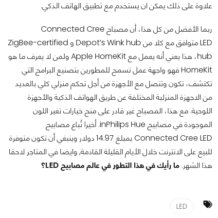
علاوة على ذلك يمكن ان يستخدم مع تطبيق الهاتف الذكي.
ربما الأفضل من كل هذا، أن مصباح Connected Cree
LED متوافق مع كلا من Depot’s Wink hub و ZigBee-certified
hub، هذا يعني أنه يعمل مع Apple HomeKit ولمن لا يعرف ما هو
HomeKit فهو واجهة عمل تسمح للمطورين بتصنيع البرامج التي
تكتشف، تكون وتتصل مع الأجهزة من أجل تحكم منزلي كلي بالعديد
من الاجهزة المنزلية المختلفة عن طريق الهواتف الذكية والأجهزة
اللوحية. مع هذا، المصباح غير قادر على منح خيارات تغير اللون
الموجودة في مصابيح inPhilips Hue. أخيرا تُباع مصابيح
Connected Cree LED بمبلغ 14.97 دولار وينبغي أن تكون متوفرة
للبيع على الانترنت خلال الأيام القليلة القادمة, وايضا في المتاجر لاحقا
هذا الشهر.
ما رأيك في هذا التطور في عالم مصابيح LED؟
LED