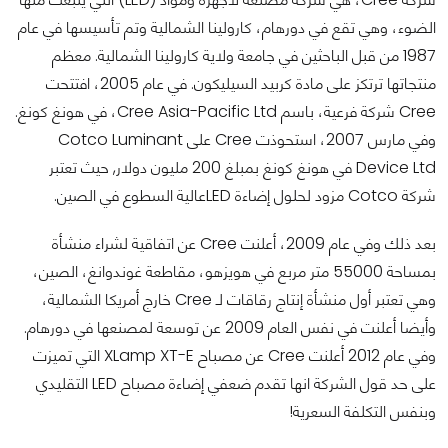
الضوء، وهي تقع في دورهام، كارولينا الشمالية وتم تأسيسها في عام
1987 من قبل الباحثين في جامعة ولاية كارولينا الشمالية. معظم
منتجاتها ترتكز على مادة كربيد السيليكون.
في عام 2005، افتتحت
Cree شركة فرعية، باسم Cree Asia-Pacific Ltd، في هونغ كونغ.
وفي مارس 2007، استحوذت Cree على Cotco Luminant
Device Ltd في هونغ كونغ بمبلغ 200 مليون دولار, حيث تعتبر
شركة Cotco مزود لحلول إضاءة LEDعالية السطوع في الصين.
بعد ذلك وفي عام 2009، أعلنت Cree عن اتفاقية لشراء منشأة
بمساحة 55000 متر مربع في هويزهو، مقاطعة غوندوانغ، الصين،
وهي تعتبر أول منشأة إنتاج رقاقات لـ Cree خارج أمريكا الشمالية،
وأيضا أعلنت في نفس العام 2009 عن توسعة لمصنعها في دورهام.
وفي عام 2012 أعلنت Cree عن مصباح XLamp XT-E التي تميزت
على حد قول الشركة انها تقدم ضعفي إضاءة مصباح LED التقليدي
وبنفس التكلفة السعرية!