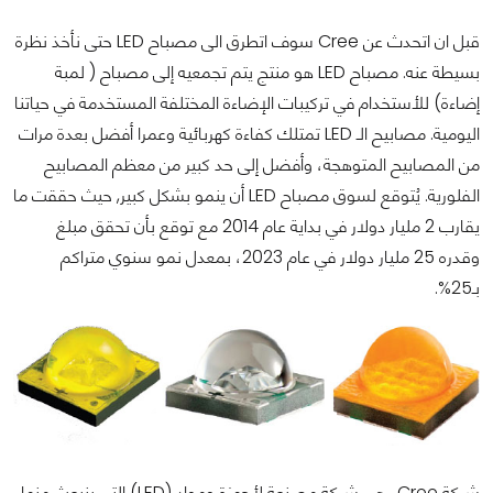
قبل ان اتحدث عن Cree سوف اتطرق الى مصباح LED حتى نأخذ نظرة
بسيطة عنه. مصباح LED هو منتج يتم تجمعيه إلى مصباح ( لمبة
إضاءة) للأستخدام في تركيبات الإضاءة المختلفة المستخدمة في حياتنا
اليومية. مصابيح الـ LED تمتلك كفاءة كهربائية وعمرا أفضل بعدة مرات
من المصابيح المتوهجة، وأفضل إلى حد كبير من معظم المصابيح
الفلورية. يُتوقع لسوق مصباح LED أن ينمو بشكل كبير, حيث حققت ما
يقارب 2 مليار دولار في بداية عام 2014 مع توقع بأن تحقق مبلغ
وقدره 25 مليار دولار في عام 2023، بمعدل نمو سنوي متراكم
بـ25%.
شركة Cree، هي شركة مصنعة لأجهزة ومواد (LED) التي ينبعث منها