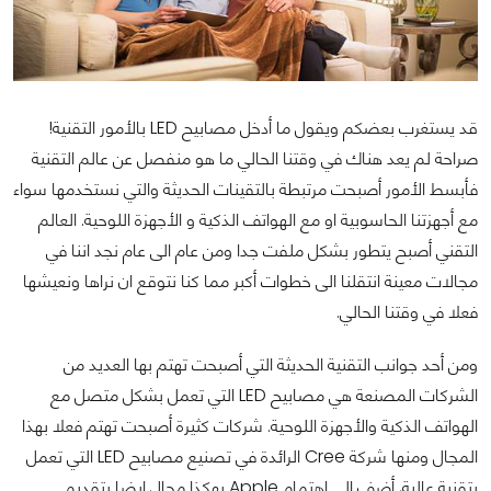
قد يستغرب بعضكم ويقول ما أدخل مصابيح LED بالأمور التقنية!
صراحة لم يعد هناك في وقتنا الحالي ما هو منفصل عن عالم التقنية
فأبسط الأمور أصبحت مرتبطة بالتقينات الحديثة والتي نستخدمها سواء
مع أجهزتنا الحاسوبية او مع الهواتف الذكية و الأجهزة اللوحية. العالم
التقني أصبح يتطور بشكل ملفت جدا ومن عام الى عام نجد اننا في
مجالات معينة انتقلنا الى خطوات أكبر مما كنا نتوقع ان نراها ونعيشها
فعلا في وقتنا الحالي.
ومن أحد جوانب التقنية الحديثة التي أصبحت تهتم بها العديد من
الشركات المصنعة هي مصابيح LED التي تعمل بشكل متصل مع
الهواتف الذكية والأجهزة اللوحية. شركات كثيرة أصبحت تهتم فعلا بهذا
المجال ومنها شركة Cree الرائدة في تصنيع مصابيح LED التي تعمل
بتقنية عالية, أضف الى اهتمام Apple بهكذا مجال ايضا بتقديم