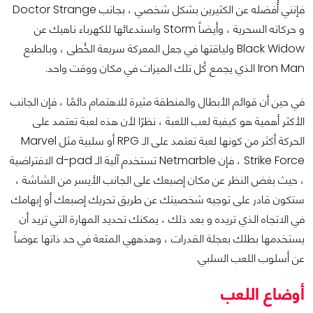
فإنني أُفضله عن الكثيرين بشكل شخصي ، بجانب Doctor Strange
و حركاته السحرية ، وأيضاً Storm واستدعائها للكهرباء ناهيك عن
Black Widow ولياقتها في جعل المعركة سريعة الخُطى ، وبالطبع
Iron Man الذي يجمع كُل تلك الميزات في مكان ووقت واحد.
في حين أن قوائم الأبطال والمنطقة مثيرة للاهتمام دائمًا ، فإن الجانب
الأكثر أهمية هو كيفية لعب اللعبة ، نظرًا لأن هذه لعبة تعتمد على
الحركة أكثر من كونها لعبة تعتمد على الـ RPG أو سلبية مثل Marvel
Strike Force ، فإن Netmarble تستخدم آلية الـ d-pad الافتراضية
، حيث بغض النظر عن مكان إصبعك على الجانب الأيسر من الشاشة ،
ستكون قادر على توجيه شخصيتك عن طريق تحريك إصبعك أو إبهامك
في الاتجاه الذي تريده و بعد ذلك ، يمكنك تحديد المهارة التي تريد أن
يستخدمها بطلك بعجلة القدرات ، وهذههي المتعة في حد ذاتها عوضاً
عن أسلوب اللعب السلبي.
أوضاع اللعب