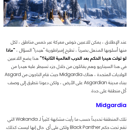
عند الإطلاق ، يمكن للاعبين خوض معركة عبر خمس مناطق ، لكل
منها أسلوبها المذهل بصرياً ، تطرح إمبراطورية "هيدرا" السؤال ،
"ماذا
لو تولت هيدرا الحكم بعد الحرب العالمية الثانية؟"
هذا يضع اللاعبين
في هذا السيناريو وهم يقاتلون من خلال جزء تسيطر عليه هيدرا من
الولايات المتحدة ، هناك Midgardia حيث قام الناجون من Asgard
ببناء مدينة Asgardian على الأرض ، ولكن دعونا نتطرق إلى وصف
كُل منطقة على حدة.
Midgardia
تلك المنطقة تحديداً حسب ما رأيت مشابهة كثيراً لـ Wakanda التي
تقع تحت حكم Black Panther ولكن على أي حال إنها ليست كذلك.