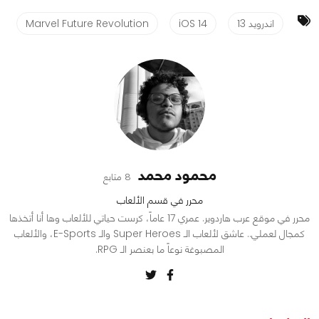
اندرويد 13
iOS 14
Marvel Future Revolution
محمود محمد
8 متابع
محرر في قسم الألعاب
محرر في موقع عرب هاردوير. عمري 17 عاماً، كرست حياتي للألعاب وها أنا أتخذها
كمجال لعملي.. عاشق لألعاب الـ Super Heroes والـ E-Sports، والألعاب
المصبوغة نوعاً ما بعنصر الـ RPG.