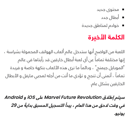
محتوى جديد
أبطال جدد
خوادم لمناطق جديدة
الكلمة الأخيرة
اللعبة من الواضح أنها ستدخل عالم ألعاب الهواتف المحمولة بشراسة ،
إنها مختلفة تماماً عن أي لعبة أبطال خارقين قد رأيناها في عالم
"الموبايل جيمنج" ، ودائماً ما نرى هذه الألعاب بنكهة خاصة و فريدة
تماماً ، أتمنى أن تنجح و تؤدي ما أتت من أجله لمحبي مارفل و الأبطال
الخارقين بشكل عام.
سيتم إطلاق Marvel Future Revolution على iOS و Android
في وقت لاحق من هذا العام ، يبدأ التسجيل المسبق بدايةً من 29
يونيو.