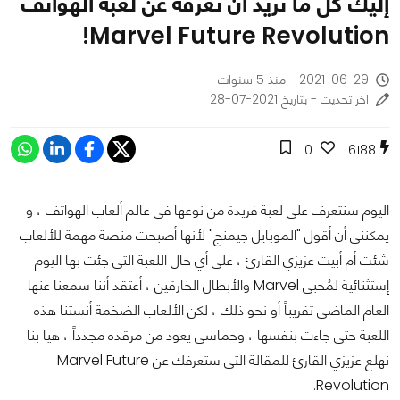
إليك كل ما تريد أن تعرفه عن لعبة الهواتف
Marvel Future Revolution!
2021-06-29 - منذ 5 سنوات
اخر تحديث - بتاريخ 2021-07-28
0
6188
اليوم سنتعرف على لعبة فريدة من نوعها في عالم ألعاب الهواتف ، و
يمكنني أن أقول "الموبايل جيمنج" لأنها أصبحت منصة مهمة للألعاب
شئت أم أبيت عزيزي القارئ ، على أي حال اللعبة التي جئت بها اليوم
إستثنائية لمُحبي Marvel والأبطال الخارقين ، أعتقد أننا سمعنا عنها
العام الماضي تقريباً أو نحو ذلك ، لكن الألعاب الضخمة أنستنا هذه
اللعبة حتى جاءت بنفسها ، وحماسي يعود من مرقده مجدداً ، هيا بنا
نهلع عزيزي القارئ للمقالة التي ستعرفك عن Marvel Future
Revolution.