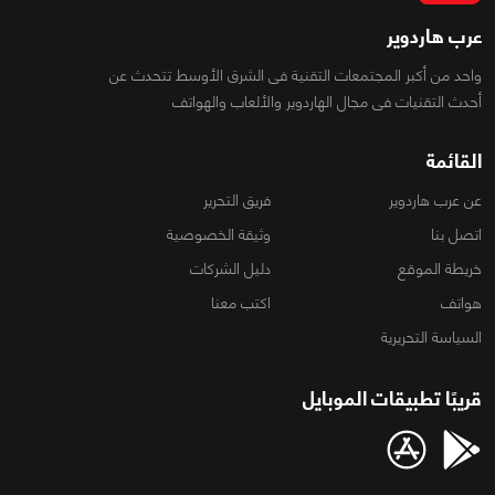
عرب هاردوير
واحد من أكبر المجتمعات التقنية فى الشرق الأوسط تتحدث عن
أحدث التقنيات فى مجال الهاردوير والألعاب والهواتف
القائمة
عن عرب هاردوير
فريق التحرير
اتصل بنا
وثيقة الخصوصية
خريطة الموقع
دليل الشركات
هواتف
اكتب معنا
السياسة التحريرية
قريبًا تطبيقات الموبايل