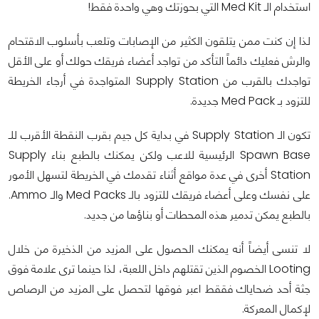
استخدام الـ Med Kit التي بحوزتك وهي واحدة فقط!
لذا إن كنت ممن يتلقون الكثير من الإصابات وتلعب بأسلوب الاقتحام
والرش فعليك دائماً التأكد من تواجد أعضاء فريقك حولك أو على الأقل
تواجدك بالقرب من Supply Station المتواجدة في أرجاء الخريطة
للتزود بـ Med Pack جديدة.
تكون الـ Supply Station في بداية كل جيم بقرب النقطة الأقرب للـ
Spawn Base الرئيسية للاعب ولكن يمكنك بالطبع بناء Supply
Station أخرى في عدة مواقع أثناء تقدمك في الخريطة لتسهل الأمور
على نفسك وعلى أعضاء فريقك للتزود بالـ Med Packs والـ Ammo.
بالطبع يمكن تدمير هذه المحطات أو بناؤها من جديد.
لا تنسى أيضاً أنه يمكنك الحصول على المزيد من الذخيرة من خلال
Looting الخصوم الذين تقتلهم داخل اللعبة، لذا حينما ترى علامة فوق
جثة أحد ضحاياك فققط اعبر فوقها لتحصل على المزيد من الرصاص
لإكمال المعركة.