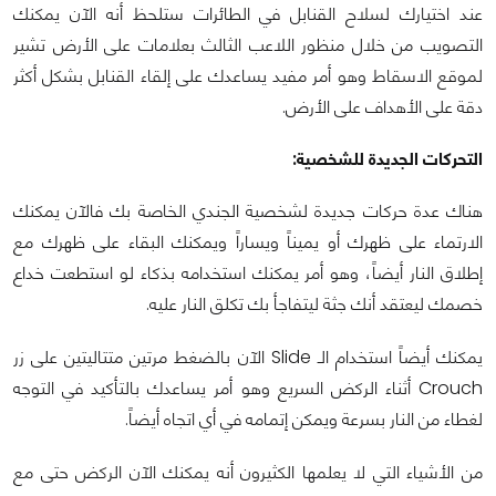
عند اختيارك لسلاح القنابل في الطائرات ستلحظ أنه الآن يمكنك
التصويب من خلال منظور اللاعب الثالث بعلامات على الأرض تشير
لموقع الاسقاط وهو أمر مفيد يساعدك على إلقاء القنابل بشكل أكثر
دقة على الأهداف على الأرض.
التحركات الجديدة للشخصية:
هناك عدة حركات جديدة لشخصية الجندي الخاصة بك فالآن يمكنك
الارتماء على ظهرك أو يميناً ويساراً ويمكنك البقاء على ظهرك مع
إطلاق النار أيضاً، وهو أمر يمكنك استخدامه بذكاء لو استطعت خداع
خصمك ليعتقد أنك جثة ليتفاجأ بك تكلق النار عليه.
يمكنك أيضاً استخدام الـ Slide الآن بالضغط مرتين متتاليتين على زر
Crouch أثناء الركض السريع وهو أمر يساعدك بالتأكيد في التوجه
لغطاء من النار بسرعة ويمكن إتمامه في أي اتجاه أيضاً.
من الأشياء التي لا يعلمها الكثيرون أنه يمكنك الآن الركض حتى مع