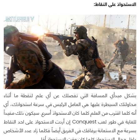
الاستحواذ على النقاط:
بشكل مبدأي المسافة التي تفصلك عن أي علم لنقطة ما أثناء
محاولتك السيطرة عليها هي العامل الرئيس في سرعة استحواذك، أي
أنه كلما اقترب من العلم كلما كان الاستحواذ أسرع. سيكون ذلك مفيداً
للغاية في طور لعب Conquest إن أردت الاستحواذ على احد النقاط
بسرعة مع الاستعانة برفاقك في الفريق أيضاً فكلما زاد عدد الأشخاص
داخل مجال الاستحواذ كلما كان وقت الاستحواذ أقل.