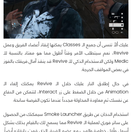
عليك ألّا تنسى أن جميع الـ Classes يمكنها إنقاذ أعضاء الفريق وعمل
Revive، نعم سيتطلب الأمر وقتاً أطول مما هو معتاد بالنسبة للـ
Medic ولكن الاستخدام الذكي للـ Revive قد ينقذ آمال فريقك بالفوز
في بعض المواقف الحرجة.
في حال إطلاق النار عليك خلال الـ Revive يمكنك إلغاء الـ
Animation من خلال الضغط على زر Interact، لتتمكن من الدفاع
عن نفسك ثم معاودة المحاولة مجدداً عندما تكون الفرصة سانحة.
استخدام الدخان عن طريق Smoke Launcher سيمكنك من الحصول
على ساتر فوري لعملية الـ Revive مما يسمح لك بالقيام بذلك بشكل
أسهل وأقل خطورة والهرب مع عضو الفريق الذي قمت بإنقاذه أيضاً.