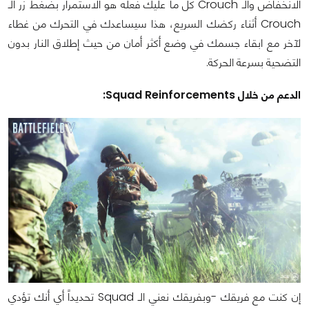
الانخفاض والـ Crouch كل ما عليك فعله هو الاستمرار بضغط زر الـ
Crouch أثناء ركضك السريع، هذا سيساعدك في التحرك من غطاء
لآخر مع ابقاء جسمك في وضع أكثر أمان من حيث إطلاق النار بدون
التضحية بسرعة الحركة.
الدعم من خلال Squad Reinforcements:
إن كنت مع فريقك -وبفريقك نعني الـ Squad تحديداً أي أنك تؤدي