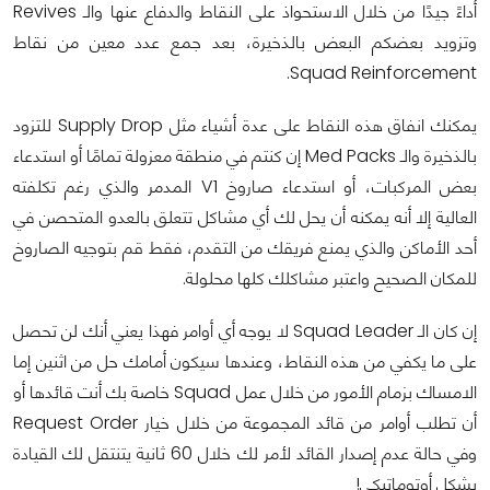
أداءً جيدًا من خلال الاستحواذ على النقاط والدفاع عنها والـ Revives
وتزويد بعضكم البعض بالذخيرة، بعد جمع عدد معين من نقاط
Squad Reinforcement.
يمكنك انفاق هذه النقاط على عدة أشياء مثل Supply Drop للتزود
بالذخيرة والـ Med Packs إن كنتم في منطقة معزولة تمامًا أو استدعاء
بعض المركبات، أو استدعاء صاروخ V1 المدمر والذي رغم تكلفته
العالية إلا أنه يمكنه أن يحل لك أي مشاكل تتعلق بالعدو المتحصن في
أحد الأماكن والذي يمنع فريقك من التقدم، فقط قم بتوجيه الصاروخ
للمكان الصحيح واعتبر مشاكلك كلها محلولة.
إن كان الـ Squad Leader لا يوجه أي أوامر فهذا يعني أنك لن تحصل
على ما يكفي من هذه النقاط، وعندها سيكون أمامك حل من اثنين إما
الامساك بزمام الأمور من خلال عمل Squad خاصة بك أنت قائدها أو
أن تطلب أوامر من قائد المجموعة من خلال خيار Request Order
وفي حالة عدم إصدار القائد لأمر لك خلال 60 ثانية يتنتقل لك القيادة
بشكل أوتوماتيكي!