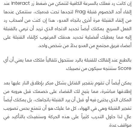
إن كانت رد فعلك بالسرعة الكافية لتتمكن من ضغط زر Interact عند
إلقاء أحد الخصوم قنبلة Frag لتجدها تحت قدميك، ستتمكن عندها
من إلقاء القنبلة مرة أخرى باتجاه العدو، هذا إن كنت من أصحاب رد
الفعل السريع. يمكنك أيضاً تحديد الاتجاه الذي تريد أن ترمي بالقنبلة
إليه مما يعطيك أفضلية تحديد هدفك المرغوب كإلقاء القنبلة على
أعضاء فريق مجتمع من العدو بدلاً من شخص واحد.
بالطبع عند إلقائك للقنبلة بالرد ستتحول تلقائياً ملكك مما يعني أن أي
Score ستنتجه سيكون من نصيبك.
يمكن أيضاً أن تقوم بتفجير القنابل بشكل مبكر بإطلاق النار عليها بعد
إطلاقها مباشرة، مما يتيح لك القضاء على خصمك قبل هروبه من
المكان الذي يختبئ فيه أو قبل أن يرد القنبلة باتجاهك، بل يمكنك أيضاً
تفجير القنبلة وهي في الهواء، كل ما عليك هو أن تتمتع بحس تصويب
عالٍ لذا حاول التدرب كثيراً على هذه الحركة وستفيدك بالتأكيد في
مواقف عدة.