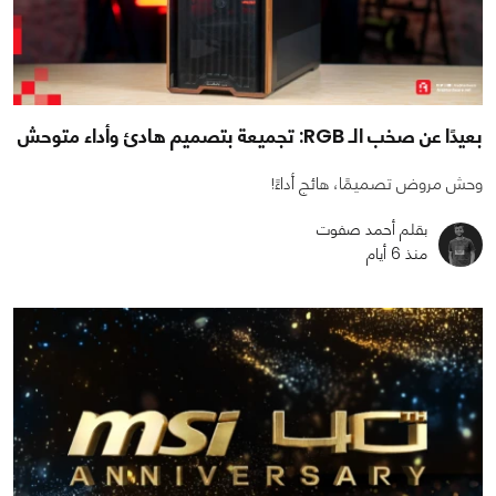
بعيدًا عن صخب الـ RGB: تجميعة بتصميم هادئ وأداء متوحش
وحش مروض تصميمًا، هائج أداءً!
بقلم أحمد صفوت
منذ 6 أيام