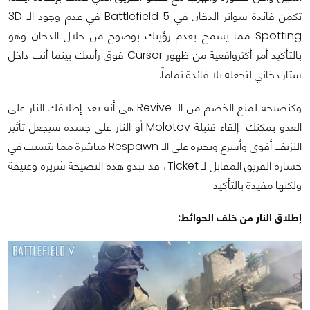
تكمن فائدة سواتر الدخان في Battlefield 5 في عدم وجود الـ 3D
Spotting مما يسمح بعدم رؤيتك بوضوح من خلال الدخان وهو
بالتأكيد أمر أكثرواقعية من ظهور Cursor فوق رأسك بينما أنت داخل
ستار دخاني لتجعله بلا فائدة تماماً.
وكنصيحة لمنع الخصم من الـ Revive هي أنه بعد إطلاقك النار على
العدو يمكنك إلقاء قنبلة Molotov أو النار على جسده سيجعل تأثير
النزيف أقوى وأسرع ويجبره على الـ Respawn مباشرة مما يتسبب في
خسارة الفريق المقابل لـ Ticket، قد تبدو هذه النصيحة شريرة وعنيفة
ولكنها مفيدة بالتأكيد.
إطلاق النار من خلف الحوائط: