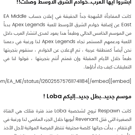
أبشروا أيها العرب..خوادم الشرق الأوسط وصلت!!
كانت المفاجأة المُبهجة جداً الحقيقة في إعلان حساب EA Middle
East عن إضافة خوادم الشرق الأوسط للعبة Apex Legends بدءاً
من الموسم الخامس الحالي وطبعاً هذا يعود لمدى انتشار العرب داخل
اللعبة ودعمهم المستمر تجاه Apex Legends لذا ورغبة في دعمنا
نحن أيضاً كمنطقة عربية ، تم الإعلان عن الخوادم ، سنقوم بتجربتها
طبعاً خلال الأيام المقبلة وإن قمتم أنتم بتجربتها ، قولوا لنا في
التعليقات كيف جاء أداؤها..
[embed]https://twitter.com/EA_ME/status/1260255757611741184[/embed]
موسم جديد..بطل جديد..إليكم Loba !
كانت Respawn تروج لشخصية Loba منذ فترة فتلك هي الفتاة
الصغيرة التي قتل Revenant أبويها خلال الجزء الماضي لذا ورغبة في
الإنتقام ، بدأت حياتها كلصة محترفة تنتظر الفرصة المواتية لأجل الأخذ