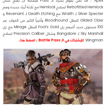
Apex ، أما لمن يقوم بشراء الـ Pass فيمكنه أن يفتح شكل
Retrofitted Hemlock لسلاح Hemlock مع ثلاثة أزياء جديدة وهم
Silver Specter لـ Wraith مع Death Etching لـ Revenant و
Gilded Claw للبطل Bloodhound وأخيراً الكثير من الموارد عبر
100 مستوى جديد آخرهم زي Fool's Gold للبطل Mirage مع زي
Sky Marshall لـ Bangalore وشكل Precision Caliber لسلاح
Wingman.
للإشتراك في الـ Battle Pass ، اضغط هنا..