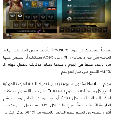
عموماً ستعطيك كل حزمة Treasure تأخذها بعض المكافآت الهامة
اليومية مثل موارد صياغة ، XP ، حزم Apex ويمكنك أن تتحصل عليها
مرة واحدة فقط في اليوم واعتبرها بمثابة تذكرتك لدخول مهام الـ
Hunts التسع على مدار الموسم.
مهام الـ Hunts ستكون أسبوعية بعد أن تعطيك اللعبة الفرصة المواتية
لجمع كل ما تحتاجه من حزم Treasure على مدار الأسبوع ، يمكنك
لعبة تلك المهام بشكل Solo أو مع فريقك بالطبع ونحن نرشح
الطريقة الثانية ، طبعاً مع إكمالك لكل Hunt ستحصل على مكافآت
أكبر ، قطعة من التسع قطع الخاصة بالتحفة مع Serial يحكي لك عن