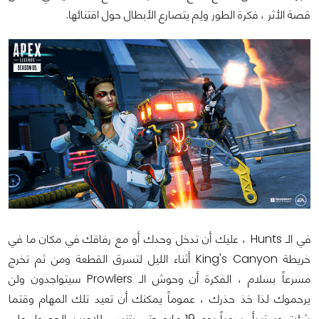
قصة الأثر ، فكرة الطور ولِم يتصارع الأبطال حول اقتنائها.
في الـ Hunts ، عليك أن تدخل وحدك أو مع رفاقك في مكان ما في
خريطة King's Canyon أثناء الليل لتسرق القطعة ومن ثم تخرج
مسرعاً بسلام ، الفكرة أن وحوش الـ Prowlers سيتواجدون ولن
يرحموك لذا خذ حذرك ، عموماً يمكنك أن تعيد تلك المهام وقتما
شئت وستبدأ رسمياً يوم 19 مايو حتى يتنسى للاعبين الحصول على