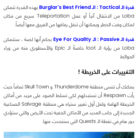
قدرة الـ Tactical : الـ Burglar's Best Friend
بهذه القدرة تتمكن
Loba من الانتقال آنياً أو عمل Teleportation سريع من مكان
لمكان وقت الخطر ويمكنها أن تنقل رفاقها من الفريق معها أيضاً.
قدرة الـ Passive : الـ Eye For Quality
بحكم أنها لصة ، ستتمكن
Loba من رؤية الـ loot خاصةً الـ Epic والأسطوري منه من وراء
الحوائط
التغييرات على الخريطة !
يمكنك أن تنسى منطقة Thunderdome و Skull Town تماماً حيث
رأت Respawn أن تستبدلهم لكي تسلط الضوء على مزيد من أماكن
الخريطة الهامة ولعل أول تغيير ستراه هي منطقة Salvage الصناعية
الجديدة إلى جانب العديد من الأماكن الخفية تحت الأرض والتي ستؤدي
دور هام في نقطة الـ Quests التي سنتحدث عنها.