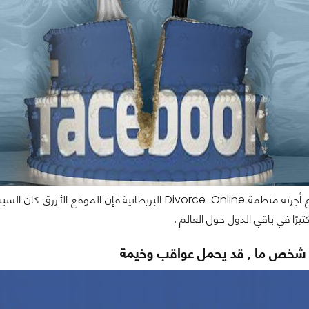
بحسب استطلاع أجرته منطمة Divorce-Online البريطانية
رًا في باقي الدول حول العالم .
 شخص ما , قد يحمل عواقب وخيمة