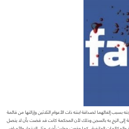
زوجته بسبب إلغائهما لصداقة ابنته ذات الأعوام الثلاثين وإزالتها من قائمة
قة إلى الزج به بالسجن وذلك لأن المحكمة كانت قد قضت بأن لا يتصل
 والمكالمات الهاتفية , كما وقعت حوادث أخرى مثل الانتحار والأمراض