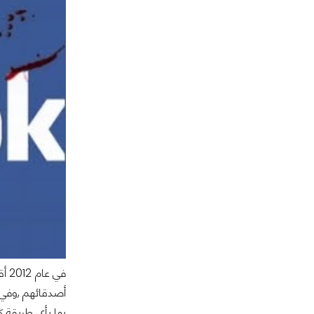
في 
أصدقائهم ,وفي 
بها بأي طريقة ك