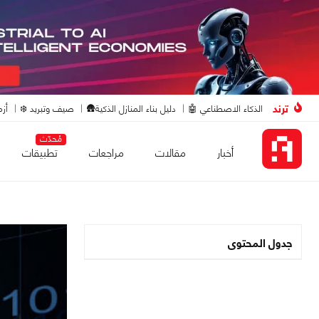
ترند
الذكاء الاصطناعي 🤖
دليل بناء المنازل الذكية🛖
صيف وتبريد ❄️
أزم
مُحدّث
أخبار
مقالات
مراجعات
تطبيقات
جدول المحتوى