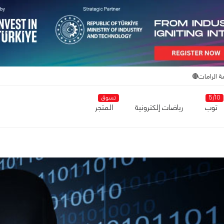
ة الرامات🔴
5/10
تسوق
توب
رياضات إلكترونية
المتجر