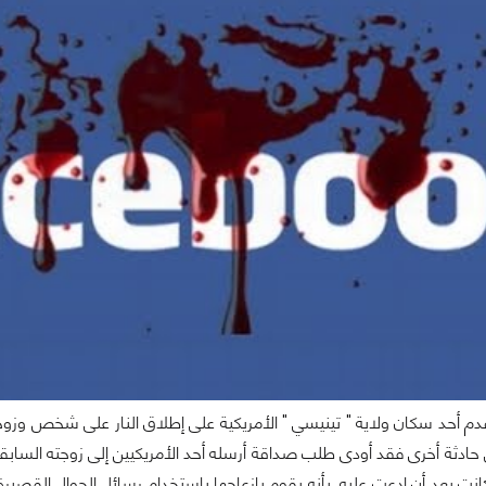
عام 2012 أقدم أحد سكان ولاية " تينيسي " الأمريكية على إطلاق النار على شخص و
حادثة أخرى فقد أودى طلب صداقة أرسله أحد الأمريكيين إلى زوجته الساب
انت بعد أن ادعت عليه بأنه يقوم بازعاجها باستخدام رسائل الجوال القصيرة