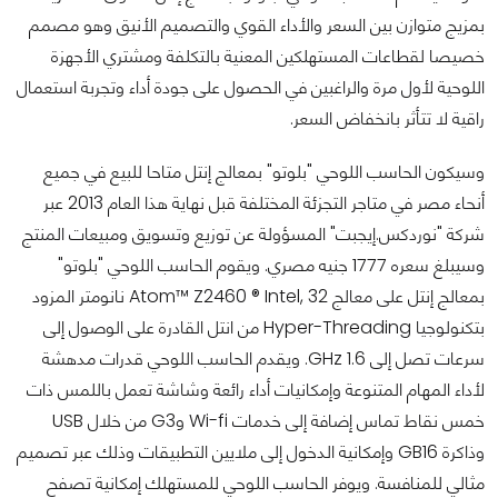
بمزيج متوازن بين السعر والأداء القوي والتصميم الأنيق وهو مصمم
خصيصا لقطاعات المستهلكين المعنية بالتكلفة ومشتري الأجهزة
اللوحية لأول مرة والراغبين في الحصول على جودة أداء وتجربة استعمال
راقية لا تتأثر بانخفاض السعر.
وسيكون الحاسب اللوحي "بلوتو" بمعالج إنتل متاحا للبيع في جميع
أنحاء مصر في متاجر التجزئة المختلفة قبل نهاية هذا العام 2013 عبر
شركة "نوردكس.إيجبت" المسؤولة عن توزيع وتسويق ومبيعات المنتج
وسيبلغ سعره 1777 جنيه مصري. ويقوم الحاسب اللوحي "بلوتو"
بمعالج إنتل على معالج Atom™ Z2460 ® Intel, 32 نانومتر المزود
بتكنولوجيا Hyper-Threading من انتل القادرة على الوصول إلى
سرعات تصل إلى GHz 1.6. ويقدم الحاسب اللوحي قدرات مدهشة
لأداء المهام المتنوعة وإمكانيات أداء رائعة وشاشة تعمل باللمس ذات
خمس نقاط تماس إضافة إلى خدمات Wi-fi وG3 من خلال USB
وذاكرة GB16 وإمكانية الدخول إلى ملايين التطبيقات وذلك عبر تصميم
مثالي للمنافسة. ويوفر الحاسب اللوحي للمستهلك إمكانية تصفح