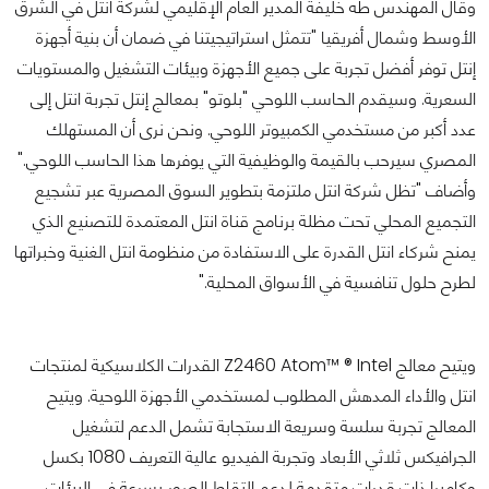
وقال المهندس طه خليفة المدير العام الإقليمي لشركة انتل في الشرق
الأوسط وشمال أفريقيا "تتمثل استراتيجيتنا في ضمان أن بنية أجهزة
إنتل توفر أفضل تجربة على جميع الأجهزة وبيئات التشغيل والمستويات
السعرية. وسيقدم الحاسب اللوحي "بلوتو" بمعالج إنتل تجربة انتل إلى
عدد أكبر من مستخدمي الكمبيوتر اللوحي. ونحن نرى أن المستهلك
المصري سيرحب بالقيمة والوظيفية التي يوفرها هذا الحاسب اللوحي."
وأضاف "تظل شركة انتل ملتزمة بتطوير السوق المصرية عبر تشجيع
التجميع المحلي تحت مظلة برنامج قناة انتل المعتمدة للتصنيع الذي
يمنح شركاء انتل القدرة على الاستفادة من منظومة انتل الغنية وخبراتها
لطرح حلول تنافسية في الأسواق المحلية."
ويتيح معالج Z2460 Atom™ ® Intel القدرات الكلاسيكية لمنتجات
انتل والأداء المدهش المطلوب لمستخدمي الأجهزة اللوحية. ويتيح
المعالج تجربة سلسة وسريعة الاستجابة تشمل الدعم لتشغيل
الجرافيكس ثلاثي الأبعاد وتجربة الفيديو عالية التعريف 1080 بكسل
وكاميرا ذات قدرات متقدمة لدعم التقاط الصور بسرعة في البيئات