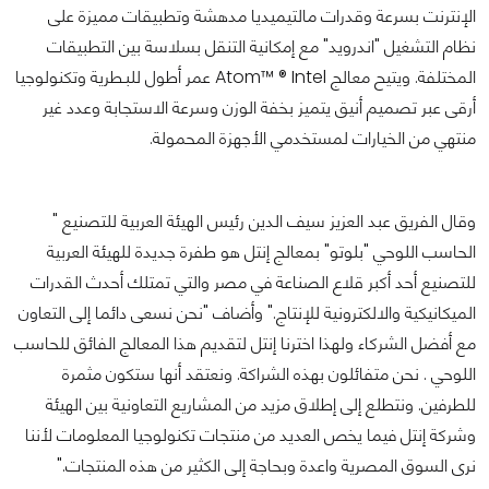
الإنترنت بسرعة وقدرات مالتيميديا مدهشة وتطبيقات مميزة على
نظام التشغيل "اندرويد" مع إمكانية التنقل بسلاسة بين التطبيقات
المختلفة. ويتيح معالج Atom™ ® Intel عمر أطول للبـطرية وتكنولوجيا
أرقى عبر تصميم أنيق يتميز بخفة الوزن وسرعة الاستجابة وعدد غير
منتهي من الخيارات لمستخدمي الأجهزة المحمولة.
وقال الفريق عبد العزيز سيف الدين رئيس الهيئة العربية للتصنيع "
الحاسب اللوحي "بلوتو" بمعالج إنتل هو طفرة جديدة للهيئة العربية
للتصنيع أحد أكبر قلاع الصناعة في مصر والتي تمتلك أحدث القدرات
الميكانيكية والالكترونية للإنتاج." وأضاف "نحن نسعى دائما إلى التعاون
مع أفضل الشركاء ولهذا اخترنا إنتل لتقديم هذا المعالج الفائق للحاسب
اللوحي . نحن متفائلون بهذه الشراكة. ونعتقد أنها ستكون مثمرة
للطرفين. ونتطلع إلى إطلاق مزيد من المشاريع التعاونية بين الهيئة
وشركة إنتل فيما يخص العديد من منتجات تكنولوجيا المعلومات لأننا
نرى السوق المصرية واعدة وبحاجة إلى الكثير من هذه المنتجات."