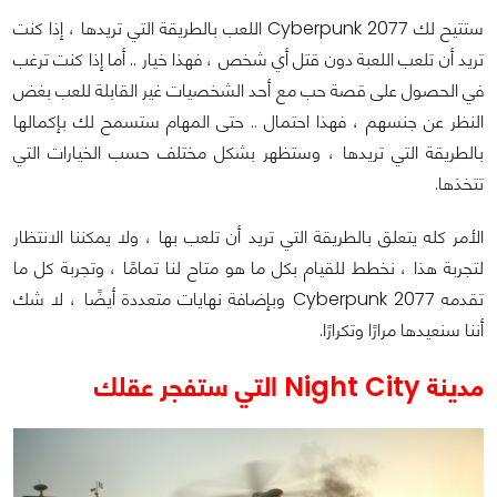
ستتيح لك Cyberpunk 2077 اللعب بالطريقة التي تريدها ، إذا كنت
تريد أن تلعب اللعبة دون قتل أي شخص ، فهذا خيار .. أما إذا كنت ترغب
في الحصول على قصة حب مع أحد الشخصيات غير القابلة للعب بغض
النظر عن جنسهم ، فهذا احتمال .. حتى المهام ستسمح لك بإكمالها
بالطريقة التي تريدها ، وستظهر بشكل مختلف حسب الخيارات التي
تتخذها.
الأمر كله يتعلق بالطريقة التي تريد أن تلعب بها ، ولا يمكننا الانتظار
لتجربة هذا ، نخطط للقيام بكل ما هو متاح لنا تمامًا ، وتجربة كل ما
تقدمه Cyberpunk 2077 وبإضافة نهايات متعددة أيضًا ، لا شك
أننا سنعيدها مرارًا وتكرارًا.
مدينة Night City التي ستفجر عقلك