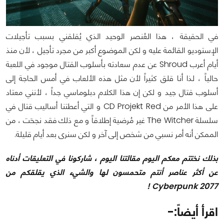
في الحقيقة ، هذا العُنصر الوحيد الذي يُقلقني بسبب تأجيلات
الإستوديو القائمة عليه و لكن الموضوع أكبر من مجرد تأجيل ، لأن منذ
أيام أعرب Shroud عن عدم سعادته بأسلوب القتال موجود في اللعبة
حالياً ، لذا أنا قلق كثيراً لأن مثل هذه الألعاب في أمس الحاجة إلى
أسلوب قتال جيد و لكن إن هذا الكلام دبلوماسي جداً ، لأنني معتاد
على هذا الأمر من CD Projekt Red و التي أعطتنا أساليب قتال في
سلسلة The Witcher غير مُرضية إطلاقاً و مع ذلك فقد نجحَت ، من
الممكن أنه أمر نسبي من شخص إلى آخر و لكن سنرى بعد أيام قليلة.
بذلك نختتم معكم اليوم مقالتنا اليوم ، شاركونا في التعليقات أدناه
عن أكثر عناصر أنتم متحمسون لها والشيء الذي يقلقكم من
Cyberpunk 2077 !
اقرأ أيضاً:-