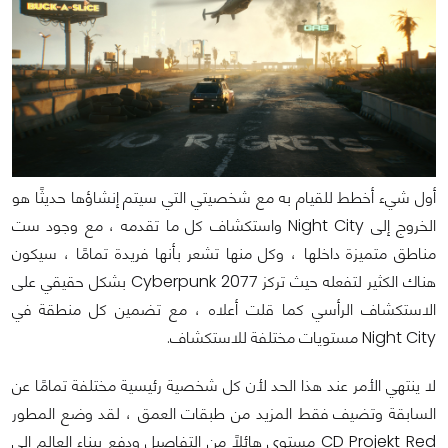
أول شيء أخطط للقيام به مع شخصيتي التي سيتم إنشاؤها حديثًا هو
الخروج إلى Night City واستكشاف كل ما تقدمه ، مع وجود ست
مناطق متميزة داخلها ، وكل منها تشعر بأنها فريدة تمامًا ، سيكون
هناك الكثير لتفعله حيث تركز Cyberpunk 2077 بشكل حقيقي على
الاستكشاف الرأسي كما قلت أعلاه ، مع تضمين كل منطقة في
Night City مستويات مختلفة للاستكشاف.
لا ينتهي الأمر عند هذا الحد لأن كل شخصية رئيسية مختلفة تمامًا عن
السابقة وتضيف فقط المزيد من طبقات العمق ، لقد وضع المطور
CD Projekt Red مستوى هائلاً من التفاصيل ودفع ببناء العالم إلى