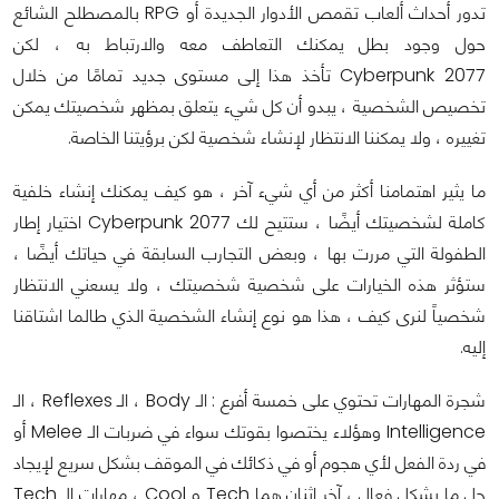
تدور أحداث ألعاب تقمص الأدوار الجديدة أو RPG بالمصطلح الشائع
حول وجود بطل يمكنك التعاطف معه والارتباط به ، لكن
Cyberpunk 2077 تأخذ هذا إلى مستوى جديد تمامًا من خلال
تخصيص الشخصية ، يبدو أن كل شيء يتعلق بمظهر شخصيتك يمكن
تغييره ، ولا يمكننا الانتظار لإنشاء شخصية لكن برؤيتنا الخاصة.
ما يثير اهتمامنا أكثر من أي شيء آخر ، هو كيف يمكنك إنشاء خلفية
كاملة لشخصيتك أيضًا ، ستتيح لك Cyberpunk 2077 اختيار إطار
الطفولة التي مررت بها ، وبعض التجارب السابقة في حياتك أيضًا ،
ستؤثر هذه الخيارات على شخصية شخصيتك ، ولا يسعني الانتظار
شخصياً لنرى كيف ، هذا هو نوع إنشاء الشخصية الذي طالما اشتاقنا
إليه.
شجرة المهارات تحتوي على خمسة أفرع : الـ Body ، الـ Reflexes ، الـ
Intelligence وهؤلاء يختصوا بقوتك سواء في ضربات الـ Melee أو
في ردة الفعل لأي هجوم أو في ذكائك في الموقف بشكل سريع لإيجاد
حل ما بشكل فعال ، آخر إثنان هما Tech و Cool ، مهارات الـ Tech