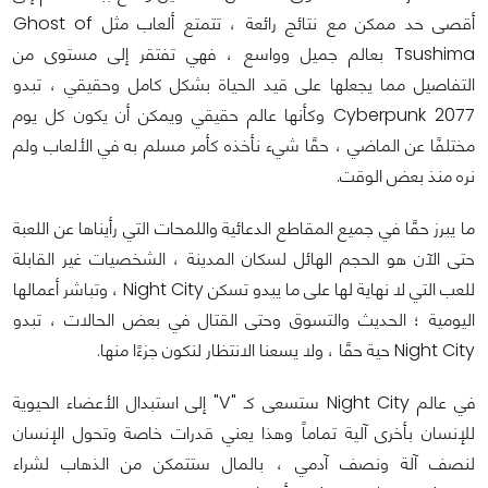
أقصى حد ممكن مع نتائج رائعة ، تتمتع ألعاب مثل Ghost of
Tsushima بعالم جميل وواسع ، فهي تفتقر إلى مستوى من
التفاصيل مما يجعلها على قيد الحياة بشكل كامل وحقيقي ، تبدو
Cyberpunk 2077 وكأنها عالم حقيقي ويمكن أن يكون كل يوم
مختلفًا عن الماضي ، حقًا شيء نأخذه كأمر مسلم به في الألعاب ولم
نره منذ بعض الوقت.
ما يبرز حقًا في جميع المقاطع الدعائية واللمحات التي رأيناها عن اللعبة
حتى الآن هو الحجم الهائل لسكان المدينة ، الشخصيات غير القابلة
للعب التي لا نهاية لها على ما يبدو تسكن Night City ، وتباشر أعمالها
اليومية ؛ الحديث والتسوق وحتى القتال في بعض الحالات ، تبدو
Night City حية حقًا ، ولا يسعنا الانتظار لنكون جزءًا منها.
في عالم Night City ستسعى كـ "V" إلى استبدال الأعضاء الحيوية
للإنسان بأخرى آلية تماماً وهذا يعني قدرات خاصة وتحول الإنسان
لنصف آلة ونصف آدمي ، بالمال ستتمكن من الذهاب لشراء