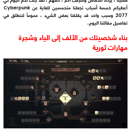
فشيئاً ، يزداد الحماس والترقب أكثر ، المهم ، لقد جئت لكم اليوم كي
أعطيكم خمسة أسباب تجعلنا متحمسين للغاية عن Cyberpunk
2077 وسبب واحد قد يقلقنا بعض الشيء ، عموماً لننطلق في
تفاصيل مقالتنا اليوم..
بناء شخصيتك من الألف إلى الياء وشجرة
مهارات ثورية