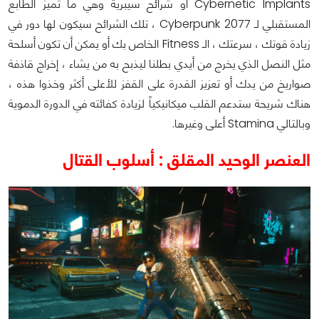
Cybernetic Implants أو شرائح سيبرية وهي ما تميز الطابع
المستقبلي لـ Cyberpunk 2077 ، تلك الشرائح سيكون لها دور في
زيادة قوتك ، سرعتك ، الـ Fitness الخاص بك أو يمكن أن تكون أسلحة
مثل النصل الذي يخرج من أيدي بطلنا ليذبح به من يشاء ، إخراج قاذفة
صواريخ من يدك أو تعزيز القدرة على القفز للأعلى أكثر وخذوا هذه ،
هناك شريحة ستدعم القلب ميكانيكياً لزيادة كفائته في الدورة الدموية
وبالتالي Stamina أعلى وغيرها.
العنصر الوحيد المقلق : أسلوب القتال