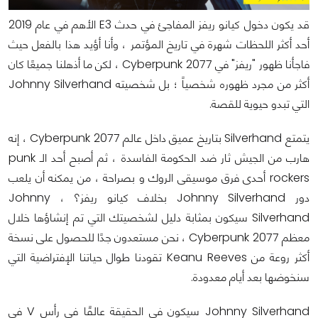
قد يكون دخول كيانو ريفز المفاجئ في حدث E3 الأهم في عام 2019
أحد أكثر اللحظات شهرة في تاريخ المؤتمر ، وأنا أؤيد هذا بالفعل حيث
فاجأنا ظهور "ريفز" في Cyberpunk 2077 ، لكن ما أذهلنا جميعًا كان
أكثر من مجرد ظهوره شخصياً ؛ بل شخصيته Johnny Silverhand
التي تبدو حيوية للقصة.
يتمتع Silverhand بتاريخ عميق داخل عالم Cyberpunk 2077 ، إنه
هارب من الجيش ثار ضد الحكومة الفاسدة ، ثم أصبح أحد الـ punk
rockers أحدى فرق موسيقى الروك و بصراحة ، من يمكنه أن يلعب
دور Johnny Silverhand بخلاف كيانو ريفز؟ ، Johnny
Silverhand سيكون بمثابة دليل لشخصيتك التي تم إنشاؤها خلال
معظم Cyberpunk 2077 ، نحن مستعدون جدًا للحصول على نسخة
أكثر روعة من Keanu Reeves تقودنا طوال حياتنا الإفتراضية التي
سنخوضها بعد أيام معدودة.
Johnny Silverhand سيكون في الحقيقة عالقًا في رأس V في