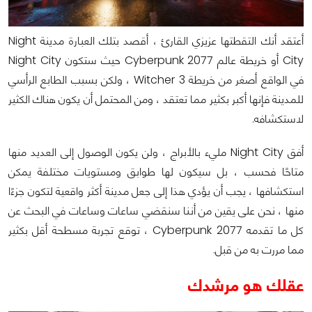
أعتقد أنك التقطتها عزيزي القارئ ، أقصد بتلك العبارة مدينة Night
City أو خريطة عالم Cyberpunk 2077 حيث ستكون Night City
في الواقع أصغر من خريطة Witcher 3 ، ولكن بسبب الطابع الرأسي
للمدينة فإنها أكبر بكثير مما تعتقد ، ومن المحتمل أن يكون هناك الكثير
لاستكشافه.
أفق Night City مليء بالأبراج ، ولن يكون الوصول إلى العديد منها
متاحًا فحسب ، بل سيكون لها طوابق ومستويات مختلفة يمكن
استكشافها ، يجب أن يؤدي هذا إلى جعل مدينة أكثر واقعية لتكون جزءًا
منها ، نحن على يقين من أننا سنقضي ساعات وساعات في البحث عن
كل ما تقدمه Cyberpunk 2077 ، توقع تجربة مسطحة أقل بكثير
مما مررت به من قبل.
عقلك هو مرشدك