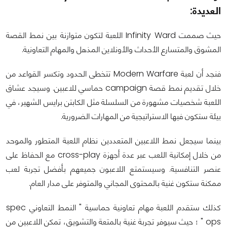
العديدة:
حيث صممت Infinity Ward اللعبة لتكون متوازنة بين نمط القصة
المشوق والمتسارع الأحداث والأونلاين المذهل والمهام التعاونية.
فنجد أن لعبة Modern Warfare تتخطى الحدود وتكسر القواعد من
خلال تقديم نمط قصة campaign حماسي للاعبين. وسيجد عشاق
اللعبة شخصيات مشهورة من السلسلة مثل الكابتن برايس الشهير، في
بيئة ستكون فيها الاستراتيجية من المهارات الضرورية.
بينما سيجعل نمط اللاعبين المتعددين نظام اللعبة المتطور والموحد
من خلال إمكانية اللعب عبر عدة أجهزة cross-play مع الحفاظ على
عنصر التنافسية. وسيستمتع اللاعبون جميعهم بأفضل تجربة لعب
ممكنة ستكون غنية بالمحتوى المجاني والمتوفر على مدار العام.
كذلك ستقدم اللعبة مهام تعاونية حماسية " النمط التعاوني spec
ops " ؛ حيث سيوفر تجربة غنية بالمتعة والتشويق، تمكن اللاعبين من