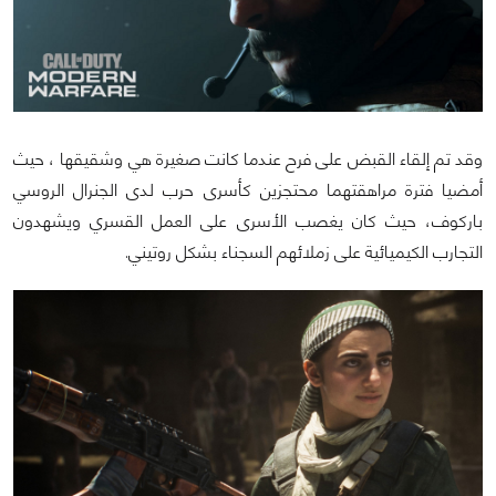
وقد تم إلقاء القبض على فرح عندما كانت صغيرة هي وشقيقها ، حيث
أمضيا فترة مراهقتهما محتجزين كأسرى حرب لدى الجنرال الروسي
باركوف، حيث كان يغصب الأسرى على العمل القسري ويشهدون
التجارب الكيميائية على زملائهم السجناء بشكل روتيني.