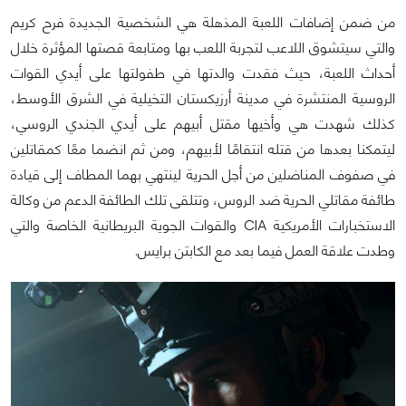
من ضمن إضافات اللعبة المذهلة هي الشخصية الجديدة فرح كريم
والتي سيتشوق اللاعب لتجربة اللعب بها ومتابعة قصتها المؤثرة خلال
أحداث اللعبة، حيث فقدت والدتها في طفولتها على أيدي القوات
الروسية المنتشرة في مدينة أرزيكستان التخيلية في الشرق الأوسط،
كذلك شهدت هي وأخيها مقتل أبيهم على أيدي الجندي الروسي،
ليتمكنا بعدها من قتله انتقامًا لأبيهم، ومن ثم انضما معًا كمقاتلين
في صفوف المناضلين من أجل الحرية لينتهي بهما المطاف إلى قيادة
طائفة مقاتلي الحرية ضد الروس، وتتلقى تلك الطائفة الدعم من وكالة
الاستخبارات الأمريكية CIA والقوات الجوية البريطانية الخاصة والتي
وطدت علاقة العمل فيما بعد مع الكابتن برايس.