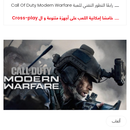
رابعًا التطور التقني للعبة Call Of Duty Modern Warfare
خامسًا إمكانية اللعب على أجهزة متنوعة و ال Cross-play
ألعاب