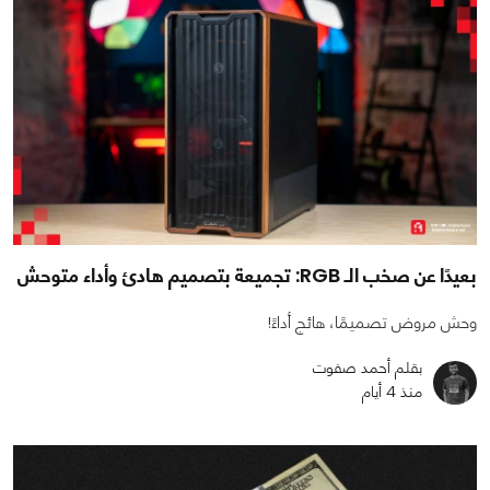
بعيدًا عن صخب الـ RGB: تجميعة بتصميم هادئ وأداء متوحش
وحش مروض تصميمًا، هائج أداءً!
بقلم أحمد صفوت
منذ 4 أيام