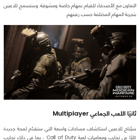
التعاون مع الأصدقاء للقيام بمهام خاصة ومشوقة. وستسمح للاعبين
بتجربة المهام المختلفة حسب رغبتهم.
ثانيًا اللعب الجماعي Multiplayer
سيُتاح للاعبين استكشاف مساحات واسعة التي ستقدّم لمحة جديدة
كليًا عن تجارب ومغامرات لعبة Call of Duty ، بما في ذلك تجارب