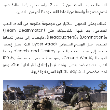
الاشتباك قريب المدى بين 2 ضد 2، واستخدام خرائط قتالية كبيرة
تدعم مجموعةً واسعة من أنماط اللعب وعددًا أكبر من اللاعبين.
كذلك يمكن للاعبين الاختيار من مجموعةً متنوعة من أنماط اللعب
الجماعي، بما فيها الكلاسيكيّة مثل (Team Deathmatch)
و(Domination) و(Headquarters)، بالإضافة إلى جميع الأنماط
الجديدة مثل الهجوم السيبراني Cyber Attack الذي يمثل إضافة
جديدة إلى نمط البحث والتدمير Search and Destroy؛ ونمط
الحرب البريّة Ground War، وهو نمط ملحمي يدعم مشاركة 100
لاعب بعضهم ضد بعض؛ ونمط تبادل إطلاق النار Gunfight، وهو
نمط مخصص للاشتباكات الثنائية السريعة والقريبة.