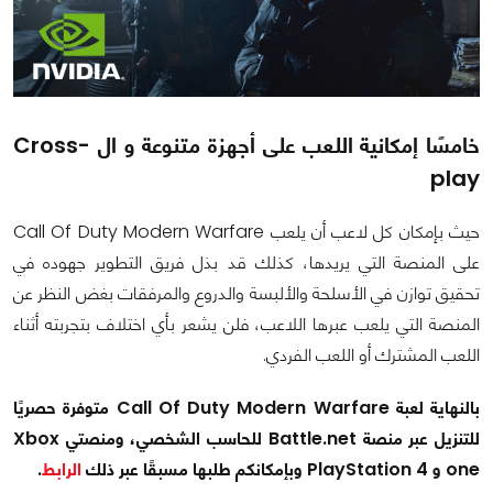
خامسًا إمكانية اللعب على أجهزة متنوعة و ال Cross-
play
حيث بإمكان كل لاعب أن يلعب Call Of Duty Modern Warfare
على المنصة التي يريدها، كذلك قد بذل فريق التطوير جهوده في
تحقيق توازن في الأسلحة والألبسة والدروع والمرفقات بغض النظر عن
المنصة التي يلعب عبرها اللاعب، فلن يشعر بأي اختلاف بتجربته أثناء
اللعب المشترك أو اللعب الفردي.
بالنهاية لعبة Call Of Duty Modern Warfare متوفرة حصريًا
للتنزيل عبر منصة Battle.net للحاسب الشخصي، ومنصتي Xbox
one و PlayStation 4 وبإمكانكم طلبها مسبقًا عبر ذلك
الرابط
.