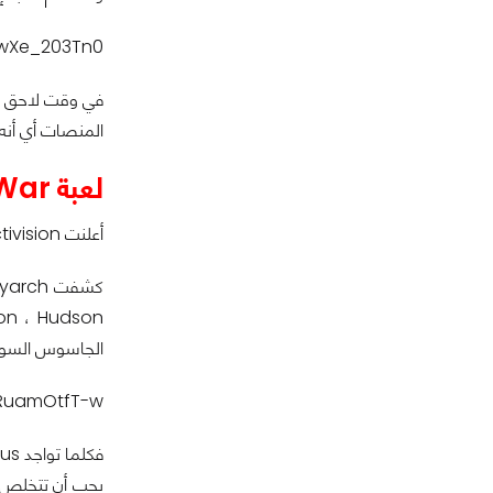
fwXe_203Tn0
المنصات أي أنه
لعبة COD Black Ops Cold War.
أعلنت Activision اليوم عن عرض جديد لطور القصة للعبة COD Black Ops Cold War كشفت فيه عن تفاصيل أكثر وأبعاد شخصيات أكبر
الجاسوس السوفي
WRuamOtfT-w