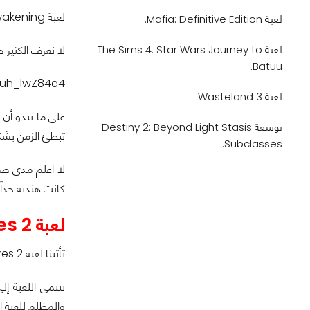
لعبة Unknown 9: Awakening تأتينا على منصة الحاسب الشخصي ومنصات الجيل الجديد سواء Xbox Series X أو PlayStation 5.
لعبة Mafia: Definitive Edition.
لا نعرف الكثير 
لعبة The Sims 4: Star Wars Journey to
Batuu.
huh_lwZ84e4
لعبة Wasteland 3.
على ما يبدو أن 
توسعة Destiny 2: Beyond Light Stasis
تبطئ الزمن بشكل
Subclasses.
لا اعلم مدى صح
كانت هندية جداً.
لعبة Little Nightmares 2.
تأتينا لعبة Little Nightmares 2 في 11 فبراير 2021 على منصات الحاسب الشخصي، Xbox One، PlayStation 4 و Nintendo Witch.
تنتمي اللعبة إل
والمظلم للعبة إلى ج