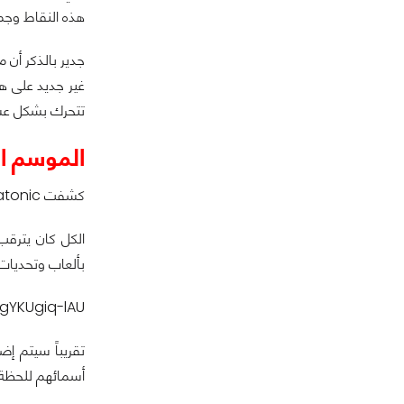
هذه النقاط وجم
جدير بالذكر أن 
غير جديد على هذ
تتحرك بشكل عشو
الموسم الثاني 
كشفت Mediatonic عن تفاصيل الموسم الثاني من Fall Guys خلال معرض Gamescom 2020 واستعدوا لأننا سنذهب للعصور الوسطى.
بألعاب وتحديات 
/gYKUgiq-lAU
تقريباً سيتم إ
أسمائهم للحظة ك