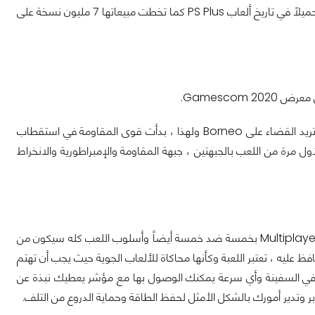
على صعيد آخر ، حققت Fall Guys رقمين قياسيين في يوم واحد حيث أصبحت أكثر لعبة تحميلاً في تاريخ ألعاب PS Plus كما تخطت مبيعاتها 7 مليون نسخة على
بعد أن تمكنت قوى المقاومة من تدمير الإمبراطورية ، لا تزال أشلائها تحوم في الفضاء وتريد القضاء على Borneo ولهذا ، بدأت قوى المقاومة في استقطاب
ل مرة من اللعب بالجبهتين ، جبهة المقاومة والإمبراطورية والانخراط
عموماً ليست القصة فقط هي من ستغمسك في عالم Star Wars بل تحتوي على طور Multiplayer بخمسة ضد خمسة أيضاً وأسلوب اللعب كله سيكون من
 بالكامل الذي يجب أن تحافظ عليه ، تعتبر اللعبة وكأنها محاكاة للألعاب الجوية حيث يجب أن تهتم
 في السفينة وأي سرعة يمكنك الوصول بها مع مؤشر يعطيك نبذة عن