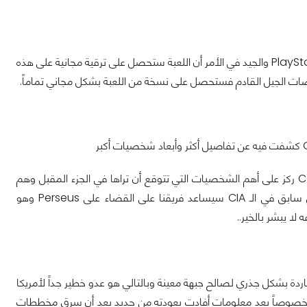
في وقت لاحق من عام 2021 سيتم إصدار اللعبة على منصات Xbox Series X و PlayStation 5 والجيد في الأمر أن اللعبة ستحصل على ترقية مجانية على هذه
صات الجيل القادم فستحصل على نسخة من اللعبة بشكل مجاني تماماً.
كشفت Treyarch عن عرض جديد لطور القصة الخاص بـ COD Black Ops Cold War ركز على أهم الشخصيات التي تتوقع أن تراها في الجزء المقبل وهم
Mason ، Hudson مع Woods والشخصية الجديدة هي Russell Adler وهو عميل سابق في الـ CIA سيساعد فريقنا على القضاء على Perseus وهو
 يبشر بالخير..
لحرب الباردة بشكل جذري لصالح جبهة معينة وبالتالي هو عدو خطير جداً لأمريكا
س Ronald Reagan لفرقة العمليات السوداء خصوصاً بعد معلومات أفادت بعودته من جديد بعد أن سرق مخططات