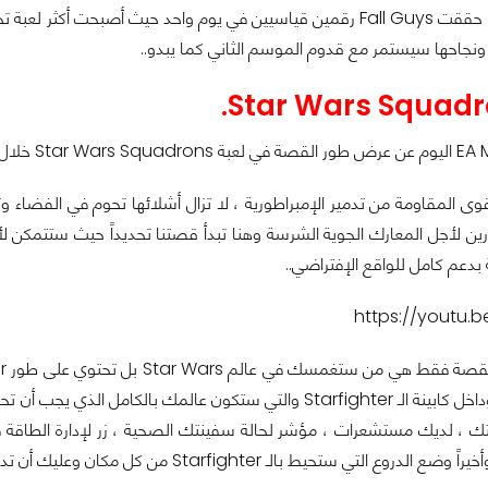
رين لأجل المعارك الجوية الشرسة وهنا تبدأ قصتنا تحديداً حيث ستتمكن لأو
دعم كامل للواقع الإفتراضي..
https://youtu.b
المنظور الأول وداخل كابينة الـ Starfighter والتي ستكون عالمك
 ، لديك مستشعرات ، مؤشر لحالة سفينتك الصحية ، زر لإدارة الطاقة
لـ Starfighter من كل مكان وعليك أن تدبر وتدير أمورك بالشكل الأمثل لحفظ الطاقة وحماية الدروع من التلف.