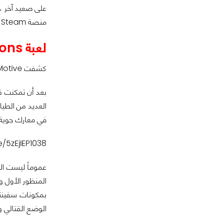
منصة Steam ونجاحها سيستمر مع قدوم الموسم الثاني كما يبدو..
لعبة Star Wars Squadrons.
كشفت EA Motive اليوم عن عرض طور القصة في لعبة Star Wars Squadrons خلال معرض Gamescom 2020.
العديد من الطيا
في معارك جوية ب
e/5zEjIEP1038
بمكونات سفينتك
الوضع القتالي وأخيراً وضع الدروع التي ستحيط با