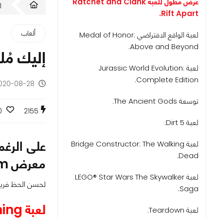
عرض مطول للعبة Ratchet and Clank
ا
Rift Apart.
ألعاب
لعبة الواقع الافتراضي Medal of Honor:
Above and Beyond.
إليك مُلخص ا
لعبة Jurassic World Evolution:
Complete Edition.
2020-08-28 - منذ 5 سن
توسعة The Ancient Gods.
0
2155
لعبة Dirt 5:
على الرغم
لعبة Bridge Constructor: The Walking
Dead.
معرض Gamescom تمكن من التواجد عن طريق بث مباشر عبر شبكات الإنترنت.
لعبة LEGO® Star Wars The Skywalker
لحسن الحظ فريق عرب هاردوير تابع معرض 2020
Saga.
لعبة Unknown 9: Awakening.
لعبة Teardown.