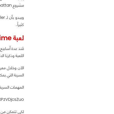
مشروع Manhattan النووي الذي كانت تحضره أمريكا في 1943..
كثيراً..
لعبة Crash Bandicoot 4: It’s About Time.
اللعبة وذكرنا الا
السرية التي يمكن
المهمات السرية الموجودة داخل اللعبة 
/XPzVDjcsZuo
لكي تتمكن من ا