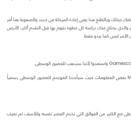
فك حياتك وبالطبع هذا يعني إعادة المرحلة من جديد والصعوبة هنا أمر
ر والذي يحتاج منك دراسة كل خطوة تقوم بها قبل التقدم أكثر، الأرض
 الأمر ليس كما يبدو فقط.
الكل كان يترقب تفاصيل الموسم الثاني من Fall Guys واليوم عرضت لنا Mediatonic بعض المعلومات حيث سيأخذنا الموسم للعصور الوسطى رسمياً
وسطى مع الكثير من العوائق التي تخدم العصر نفسه وللأسف لم نعرف