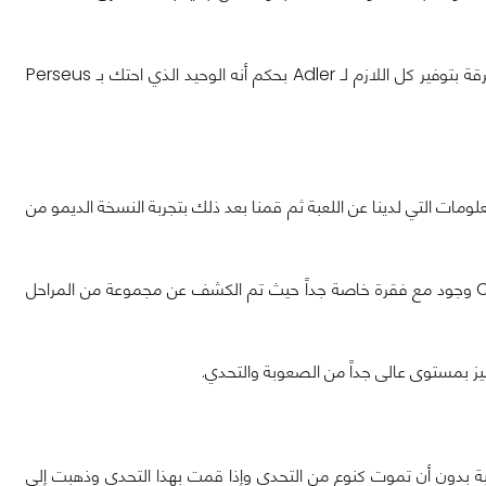
ويبدو بأن لـ Russell Adler نفوذ قوي فـ Reagan لا يخالف له طلب حيث نراه يأمر الفرقة بتوفير كل اللازم لـ Adler بحكم أنه الوحيد الذي احتك بـ Perseus
 لعبة Crash Bandicoot 4: It’s About Time وذكرنا كل المعلومات التي لدينا عن اللعبة ثم قمنا بعد ذلك بتجربة النسخة الديمو من
الآن وخلال معرض Gamescom كان للعبة Crash Bandicoot 4: It’s About Time وجود مع فقرة خاصة جداً حيث تم الكشف عن مجموعة من المراحل
بة بدون أن تموت كنوع من التحدي وإذا قمت بهذا التحدي وذهبت إلى