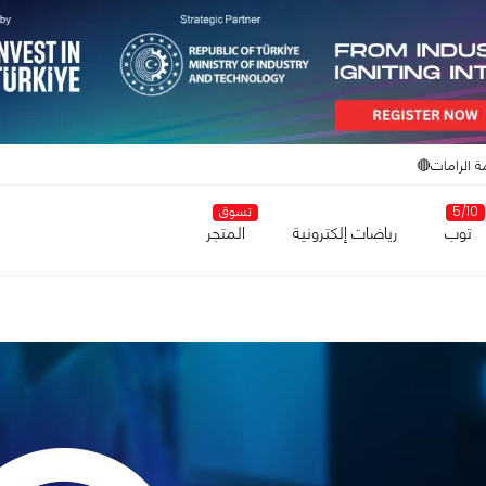
ة الرامات🔴
5/10
تسوق
توب
رياضات إلكترونية
المتجر