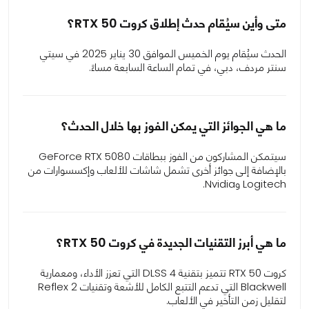
متى وأين سيُقام حدث إطلاق كروت RTX 50؟
الحدث سيُقام يوم الخميس الموافق 30 يناير 2025 في سيتي
سنتر مردف، دبي، في تمام الساعة السابعة مساءً.
ما هي الجوائز التي يمكن الفوز بها خلال الحدث؟
سيتمكن المشاركون من الفوز ببطاقات GeForce RTX 5080
بالإضافة إلى جوائز أخرى تشمل شاشات للألعاب وإكسسوارات من
Logitech وNvidia.
ما هي أبرز التقنيات الجديدة في كروت RTX 50؟
كروت RTX 50 تتميز بتقنية DLSS 4 التي تعزز الأداء، ومعمارية
Blackwell التي تدعم التتبع الكامل للأشعة وتقنيات Reflex 2
لتقليل زمن التأخير في الألعاب.