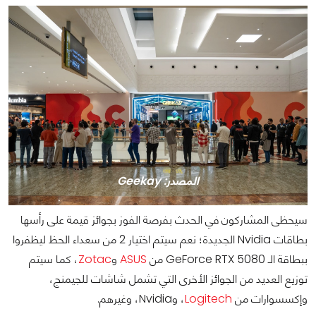
المصدر: Geekay
سيحظى المشاركون في الحدث بفرصة الفوز بجوائز قيمة على رأسها
بطاقات Nvidia الجديدة؛ نعم سيتم اختيار 2 من سعداء الحظ ليظفروا
ببطاقة الـ GeForce RTX 5080 من
ASUS
و
Zotac
، كما سيتم
توزيع العديد من الجوائز الأخرى التي تشمل شاشات للجيمنج،
وإكسسوارات من
Logitech
، وNvidia، وغيرهم.