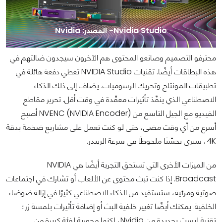
Nvidia Studio- المصدر: Nvidia
محترفو التصميم وصانعو المحتوى هم الآخرون سيجدون ضالتهم في
هذه البطاقات أيضًا. تقنيات NVIDIA Studio تعطي دفعة هائلة في
تطبيقات المونتاج وتحريك الرسوميات. يضاف إلى ذلك الذكاء
الاصطناعي الذي ينفّذ تأثيرات معقّدة في وقت أقل. تحرير مقاطع
الفيديو مع الجيل التاسع من NVENC (NVIDIA Encoder) أصبح
أسرع من أي وقت مضى، حتى لو كنت تعمل على مشاريع ضخمة بدقة
4K، سترى تحسّنًا ملحوظًا في سرعة الريندر.
من الميزات الأخرى التي تستحق التجربة أيضًا هي NVIDIA
Broadcast. إذا كنت تبث محتوى عن الألعاب أو تشارك في اجتماعات
صوتية ومرئية، ستستفيد من الذكاء الاصطناعي كثيرًا في إزالة ضوضاء
الخلفية. يمكنك أيضًا تغيير خلفية البث أو إضافة تأثيرات بلمسة زر؛
تقنية ليست بجديدة من Nvidia، لكنها محورية لفئة كبيرة من