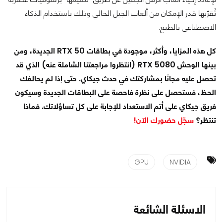
تُقرّبها قدر الإمكان من ألعاب الجيل الحالي وذلك باستخدام الذكاء
الاصطناعي بالطبع.
كل هذه المزايا، وأكثر، موجودة في بطاقات RTX 50 الجديدة، ومن
بينها الوحش RTX 5080 (انتظروا مراجعتنا الشاملة عنه) الذي قد
تحصل عليه مجانًا بمشاركتك في حدث جيكاي. حتى إذا لم يحالفك
الحظ، فستحصل على نظرة فاحصة على البطاقات الجديدة وسيكون
فريق جيكاي على أتم الاستعداد للإجابة على كل تساؤلاتك. فماذا
تنتظر؟
سجّل حضورك الآن!
GPU
NVIDIA
الاسئلة الشائعة