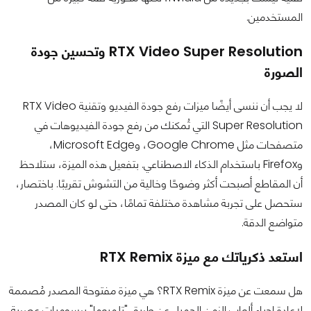
المستخدمين.
RTX Video Super Resolution وتحسين جودة
الصورة
لا يجب أن ننسى أيضًا ميزات رفع جودة الفيديو وتقنية RTX Video
Super Resolution التي تُمكنك من رفع جودة الفيديوهات في
متصفحات مثل Google Chrome، وMicrosoft Edge،
وFirefox باستخدام الذكاء الاصطناعي. بتفعيل هذه الميزة، ستلاحظ
أن المقاطع أصبحت أكثر وضوحًا وخالية من التشوش تقريبًا. باختصار،
ستحصل على تجربة مشاهدة مختلفة تمامًا، حتى لو كان المصدر
متواضع الدقة.
استعد ذكرياتك مع ميزة RTX Remix
هل سمعت عن ميزة RTX Remix؟ هي ميزة مفتوحة المصدر مُصممة
لإعادة إحياء ألعاب الزمن الجميل عن طريق "تلميعها" برسوميات عصرية