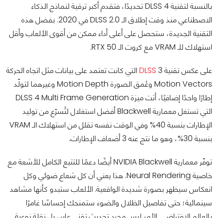
بالنسبة لتقنية DLSS 4 تحديدًا، فتقدم أكبر ترقية لنماذج الذكاء
الاصطناعي منذ وقت إطلاق الـ DLSS 2.0 في 2020. بفضل هذه
التقنية الجديدة، ستحصل على أعلى أداء ممكن من أقوى الألعاب وأقل
استهلاك للـ VRAM مع كروت الـ RTX 50.
على عكس تقنية
DLSS
3 التي كانت تعتمد على بيانات مثل اتجاه الحركة
Motion Vectors وعُمق الصورة Motion Depth وغيرهما لتولّد
إطارًا واحدًا إضافيًا، أتت ميزة DLSS 4 Multi Frame Generation
التي تستغل معمارية Blackwell أفضل استغلال لتُسرّع من توليد
الإطارات بنسبة 40% وفي الوقت نفسه تقلل من استهلاك الـ VRAM
بنسبة 30%، وهو ما نتج عنه 3 أضعاف الإطارات.
توفّر معمارية NVIDIA Blackwell أيضًا دعمًا للتتبع الكامل للأشعة مع
خاصية Neural Rendering. هذا يعني أن كل شعاع ضوئي وكل
انعكاس سيظهر بصورة شديدة الواقعية. الألعاب ستبدو كأنها مشاهد
سينمائية؛ حتى تفاصيل الظلال والضوء ستمنحك إحساسًا غامرًا
بالعالم الافتراضي. الأمر ليس مجرد تحديث تقني عابر، بل نقلة نوعية