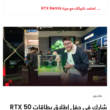
استعد ذكرياتك مع ميزة RTX Remix
هاردوير
شارك في حفل إطلاق بطاقات RTX 50