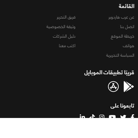
القائمة
عن عرب هاردوير
فريق التحرير
اتصل بنا
وثيقة الخصوصية
خريطة الموقع
دليل الشركات
هواتف
اكتب معنا
السياسة التحريرية
قريبًا تطبيقات الموبايل
تابعونا على