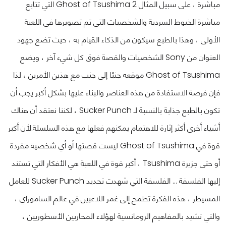
مباشرة ، على سبيل المثال Ghost of Tsushima 2 التي تتابع
مباشرة الخيوط السردية والشخصيات التي تم تصويرها في اللعبة
الأولى ، وهذا بالطبع سيكون من الذكاء القيام به ، حيث تضع جهود
العنوان من Sony الشخصيات والقصة فوق كل شيء آخر ، ويضع
Ghost of Tsushima موقعه جنبًا إلى جنب مع هذين الأمرين ، لذا
فإن فرصة الاستفادة من هذه العناصر والبناء عليها بشكل أكبر يجب أن
تكون بالطبع جذابة بالنسبة لـ Sucker Punch ، لكننا نعتقد أن هناك
أشياء أخرى أكثر إثارة للاهتمام يمكنهم فعلها مع هذه السلسلة.
لأن أكبر
قوة في Ghost of Tsushima ليست قصتها أو أي شخصية مفردة
أو حتى جزيرة Tsushima ، أكبر قوة في اللعبة هي الأفكار التي تستند
إليها الفلسفة ... الفلسفة التي شهدت تحديد Sucker Punch للعامل
المسيطر ، هذه الفكرة تطمح إلى غمر اللاعبين في عالم الساموراي ،
والتي تشيد بالمفاهيم الرومانسية لهؤلاء المحاربين الأسطوريين ،