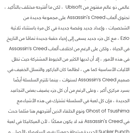
عالمي ذو عالم مفتوح من Ubisoft ، لكن ما أقترحه مختلف بالتأكيد ،
تحتوي ألعاب Assassin's Creed على مجموعة جديدة من
الشخصيات ، وإعداد جديد وقصة جديدة في كل مرة باستثناء ثلاثية
Ezio ، مع كل جزء جديد يسعى إلى إحياء حقبة جديدة تمامًا من التاريخ
في الحياة ، ولكن على الرغم من اختلاف ألعاب Assassin’s Creed
في هذه الأمور ، إلا أن لديها الكثير من الخيوط المشتركة حيث تظل
الآليات الأساسية كما هي ، لطالما كان الباركور والتسلل الخفيف في
صميم Assassin’s Creed لسنوات ، بينما تلتزم السلسلة أيضًا
بسرد مركزي أكبر ، وعلى الرغم من أن كل جزء يضيف بعض التجاعيد
الجديدة ، فإن كل لعبة في السلسلة تشترك في هذه الأشياء.
مع
Ghost of Tsushima ونوع الخلفاء الذين أقترحهم هنا مثلما حدث
في Assassin's Creed قد لا يكون ممكنًا ، لأن الميكانيكا في لعبة
Sucker Punch الجديدة مرتبطة جوهريًا بغرور الساموراي الأصلي و