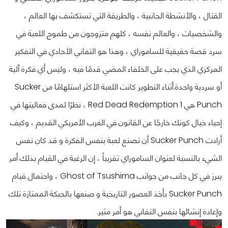
القتال ، والأنشطة الجانبية ، والطريقة التي تستكشف بها العالم ،
والشخصيات ، والعالم نفسه ، كلهم ​​متزوجون من طموح اللعبة في
سرد ​​قصة حقيقية للساموراي ، وهذا هو التفاني الأحادي في التفكير
المركزي الذي يجب على الخلفاء المضي قدمًا فيه ، وليس أي فكرة آلية
أو سردية واحدة.
أثناء التطوير كانت اللعبة الأكثر استلهامًا من Sucker
Punch هي Red Dead Redemption 1 ، نظرًا لمدى فعاليتها في
إحياء خيال كونك خارجًا عن القانون في الغرب الأمريكي القديم ، وكيف
أرادت Sucker Punch أن تصنع لعبة بنفس الفكرة و قد كان نفس
الشيء بالنسبة لعنوان الساموراي تقريباً ، إن الرغبة في القيام بذلك أمر
يبرز في كل جانب من جوانب Ghost of Tsushima ، واحتمال قيام
Sucker Punch بأخذ العصور التاريخية و صنعها بالحبكة الممتازة تلك
وإعادة إنشائها بنفس التفاني هو أمر مثير.