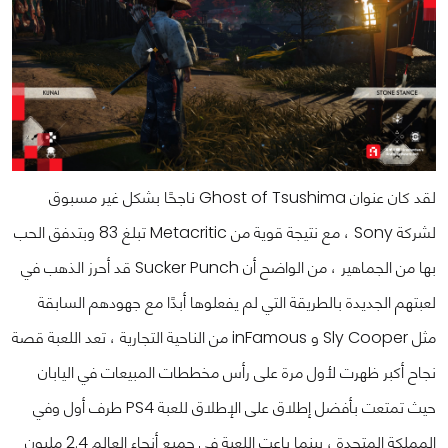
لقد كان عنوان Ghost of Tsushima ناجحًا بشكل غير مسبوق
لشركة Sony ، مع نتيجة قوية من Metacritic تبلغ 83 وبتدفق الحب
بها من الجماهير ، من الواضح أن Sucker Punch قد أحرز الذهب في
لعبتهم الجديدة بالطريقة التي لم يفعلوها أبدًا مع جهودهم السابقة
مثل Sly Cooper و inFamous من الناحية التجارية ، تعد اللعبة قصة
نجاح أكبر ظهرت لأول مرة على رأس مخططات المبيعات في اليابان
حيث تمتعت بأفضل إطلاق على الإطلاق للعبة PS4 طرف أول وفي
المملكة المتحدة ، بينما باعت اللعبة في جميع أنحاء العالم 2.4 مليون