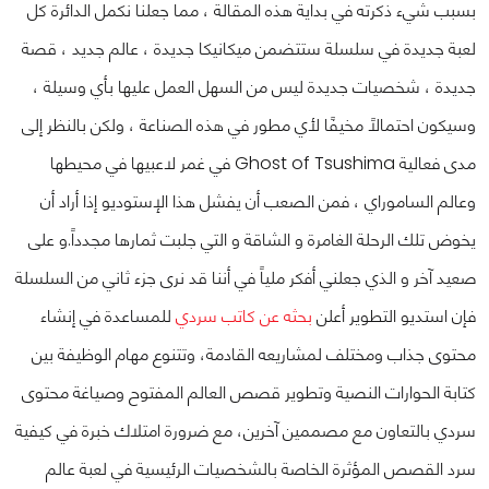
بسبب شيء ذكرته في بداية هذه المقالة ، مما جعلنا نكمل الدائرة كل
لعبة جديدة في سلسلة ستتضمن ميكانيكا جديدة ، عالم جديد ، قصة
جديدة ، شخصيات جديدة ليس من السهل العمل عليها بأي وسيلة ،
وسيكون احتمالًا مخيفًا لأي مطور في هذه الصناعة ، ولكن بالنظر إلى
مدى فعالية Ghost of Tsushima في غمر لاعبيها في محيطها
وعالم الساموراي ، فمن الصعب أن يفشل هذا الإستوديو إذا أراد أن
يخوض تلك الرحلة الغامرة و الشاقة و التي جلبت ثمارها مجدداً.
و على
صعيد آخر و الذي جعلني أفكر ملياً في أننا قد نرى جزء ثاني من السلسلة
فإن استديو التطوير أعلن
بحثه عن كاتب سردي
للمساعدة في إنشاء
محتوى جذاب ومختلف لمشاريعه القادمة، وتتنوع مهام الوظيفة بين
كتابة الحوارات النصية وتطوير قصص العالم المفتوح وصياغة محتوى
سردي بالتعاون مع مصممين آخرين، مع ضرورة امتلاك خبرة في كيفية
سرد القصص المؤثرة الخاصة بالشخصيات الرئيسية في لعبة عالم