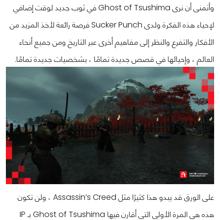
وأتمنى أن نرى Ghost of Tsushima في ثوب جديد لوقت إضافي
لإحياء هذه الفكرة ولدى Sucker Punch فرصة رائعة لأخذ المزيد من
الأفكار والتفرع والنظر إلى مفاهيم أخرى عبر التاريخ ومن جميع أنحاء
العالم ، وإحيائها في قصص جديدة تمامًا ، بشخصيات جديدة تمامًا.
على الورق قد يبدو هذا كثيرًا مثل Assassin’s Creed ، ولن تكون
هذه هي المرة الأولى التي أقارن فيها Ghost of Tsushima بـ IP