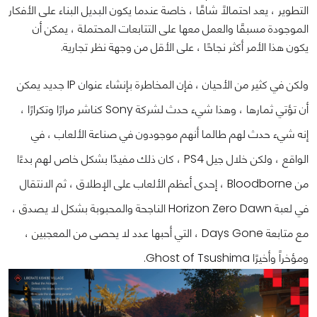
التطوير ، يعد احتمالًا شاقًا ، خاصة عندما يكون البديل البناء على الأفكار
الموجودة مسبقًا والعمل معها على التتابعات المحتملة ، يمكن أن
يكون هذا الأمر أكثر نجاحًا ، على الأقل من وجهة نظر تجارية.
ولكن في كثير من الأحيان ، فإن المخاطرة بإنشاء عنوان IP جديد يمكن
أن تؤتي ثمارها ، وهذا شيء حدث لشركة Sony كناشر مرارًا وتكرارًا ،
إنه شيء حدث لهم طالما أنهم موجودون في صناعة الألعاب ، في
الواقع ، ولكن خلال جيل PS4 ، كان ذلك مفيدًا بشكل خاص لهم بدءًا
من Bloodborne ، إحدى أعظم الألعاب على الإطلاق ، ثم الانتقال
في لعبة Horizon Zero Dawn الناجحة والمحبوبة بشكل لا يصدق ،
مع متابعة Days Gone ، التي أحبها عدد لا يحصى من المعجبين ،
ومؤخراً وأخيرًا Ghost of Tsushima.