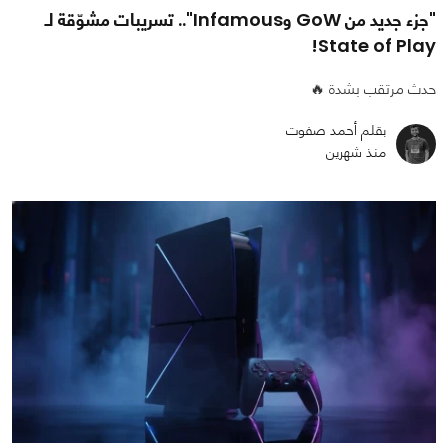
"جزء جديد من GoW وInfamous".. تسريبات مشوّقة لـ
State of Play!
حدث مرتقب بشدة 🔥
بقلم أحمد صفوت
منذ شهرين