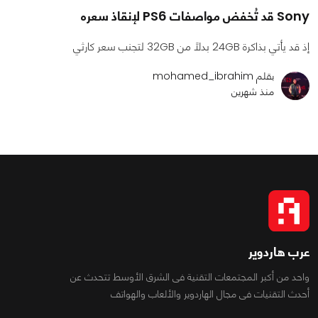
Sony قد تُخفض مواصفات PS6 لإنقاذ سعره
إذ قد يأتي بذاكرة 24GB بدلًا من 32GB لتجنب سعر كارثي
بقلم mohamed_ibrahim
منذ شهرين
عرب هاردوير
واحد من أكبر المجتمعات التقنية فى الشرق الأوسط تتحدث عن
أحدث التقنيات فى مجال الهاردوير والألعاب والهواتف