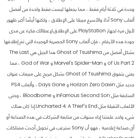
وحدة في ثلاثة أيام فقط ، مما يجعلها ليست فقط واحدة من أفضل
ألعاب Sony أداءً والأسرع مبيعًا على الإطلاق ، ولكنها أيضًا أكبر ظهور
لأول مرة لجهاز PlayStation على الإطلاق.
لإعطائك فكرة عن مدى
جودة هذه الأرقام ، فإن ألعاب Sony الحصرية الوحيدة التي تم إطلاقها
بشكل أفضل من Ghost of Tsushima هذا الجيل هي The Last
of Us Part 2 و Marvel's Spider-Man و God of War ، مما
يعني يتفوق Ghost of Tsushima بشكل مريح على مبيعات عنوان
جديد مثل Horizon Zero Dawn و Days Gone ، وألعاب PS4
السابقة مثل inFamous Second Son و Bloodborne ، وحتى
الألعاب الثقيلة مثل Uncharted 4: A Thief's End.
إذا كان هناك
شيء واحد علمتنا إياه سنوات من متابعة الشركات في هذه الصناعة أو
أي صناعة إعلامية ، فهو أن Sony سترغب في تحويل أحدث ممتلكات