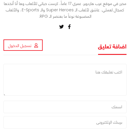
محرر في موقع عرب هاردوير. عمري 17 عاماً، كرست حياتي للألعاب وها أنا أتخذها
كمجال لعملي.. عاشق لألعاب الـ Super Heroes والـ E-Sports، والألعاب
المصبوغة نوعاً ما بعنصر الـ RPG.
اضافة تعليق
تسجيل الدخول