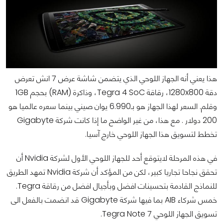
هذا يعني أنه الجهاز اللوحي الذي يتضمن شاشة عرض 7 انش تعرض
دقة 1280x800، رقاقة Tegra 4 SoC، وذاكرة (
RAM)
بحجم 1GB
وقلم. السعر لهذا الجهاز هو بـ6.990 يوان صيني بينما سعره عالميا هو
200 دولار . مع هذا، من غير الواضح ما إذا كانت شركة Gigabyte
تخطط لتسويق هذا الجهاز اللوحي خارج آسيا.
في هذه المرحلة لايتوقع أحد للجهاز اللوحي الأول لشركة Nvidia أن
تحقق نجاحا تجاريا كبير، لكن من المؤكد أن شركة Nvidia تمهد الطريق
للنماذج القادمة بتحسينات افضل وبأجيال افضل من رقاقة
Tegra
.
خمس شركاء AIB بما فيها شركة Gigabyte قد انضمت بالفعل الى
تسويق الجهاز اللوحي
Tegra Note 7.