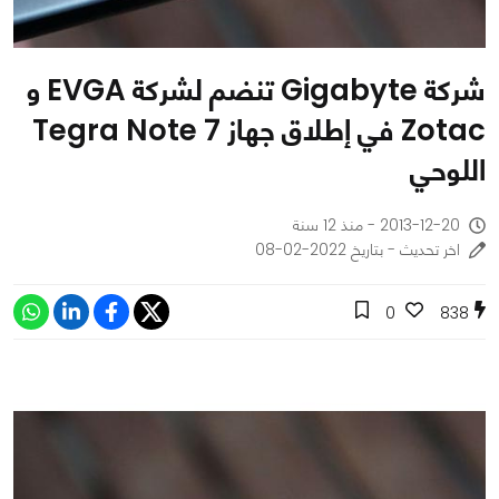
شركة Gigabyte تنضم لشركة EVGA و
Zotac في إطلاق جهاز Tegra Note 7
اللوحي
2013-12-20 - منذ 12 سنة
اخر تحديث - بتاريخ 2022-02-08
0
838