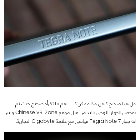
هل هذا صحيح؟ هل هذا ممكن؟........نعم ما تقرأه صحيح حيث تم
تفحص الجهاز اللوحي باليد من قبل موقع Chinese VR-Zone وتبين
انه جهاز Tegra Note 7 قياسي مع علامة Gigabyte التجارية.