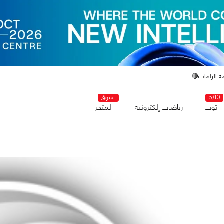
ة الرامات🔴
5/10
تسوق
توب
رياضات إلكترونية
المتجر