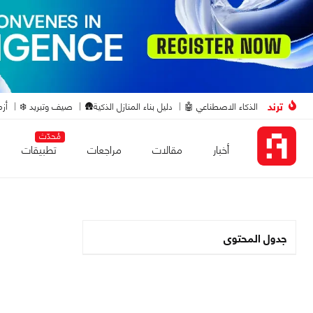
ترند
الذكاء الاصطناعي 🤖
دليل بناء المنازل الذكية🛖
صيف وتبريد ❄️
أزم
مُحدّث
أخبار
مقالات
مراجعات
تطبيقات
جدول المحتوى