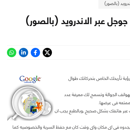
رويد (بالصور)
جل عبر الاندرويد (بالصور)
حت خدمات google latitude تمكنك الان من رؤية تأريخك الخاص بتحركاتك طوال
لهواتف الجوالة وتسمح لك معرفة عدد
ممتعه فى عرضها.
ندرويد ان تتصفح تأريخك عبر هاتفك بشكل صحيح ,وبالطبع يجب ان
 يجدوه فى اى مكان واى وقت كان مع حفظ السرية والخصوصيه كما