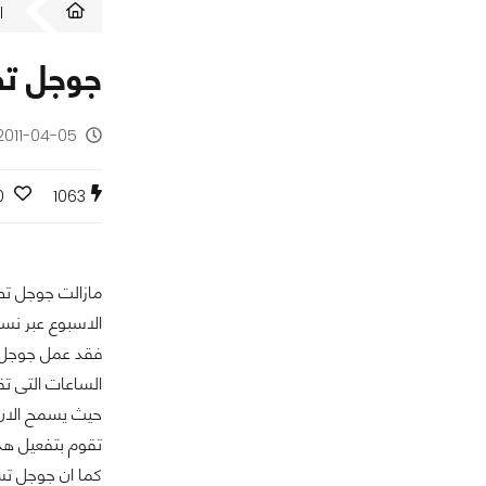
ا
جوجل تض
2011-04-05 - منذ 15 سن
0
1063
الاسبوع عبر نس
فقد عمل جوجل ع
الساعات التى ت
تقوم بتفعيل هذ
كما ان جوجل تس