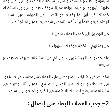
سيقوموا بحب و مشاركة و شراء لمنتجاتك الخاصة و التى تظل وقتاً
طويلاً لترويجها و حينما يواجه عميلاً موقف جيد أو سئ جراء إستخدام
خدمتك فإن أول ما يفعله هو التحدث عن الموقف عبر الشبكات
الإجتماعية و دائماً و أبداً قم بتقمص شخصية العميل لمنتجاتك .
هل الوصول إلى خدمة العملاء سهل ؟
هل يمكنهم إستخدام موقعك بسهولة ؟
عند حصولك لأى شكوى ، هل تم حل المشكلة بطريقة صحيحة و
سريعة .
فقط خذ فى إعتبارك أن ما يحصل عليه العملاء من معاملة طيبة ستعود
فى صالحك و كونك على إتصال دائم مع العميل أثناء وجوده فى
مشكلة ما سيضع لك ذلك الإهتمام فى ناظره و ذهنة و لن ينساه .
2- جذب العملاء للبقاء على إتصال :