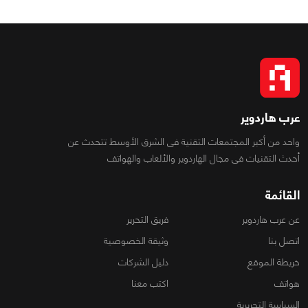
عرب هاردوير
واحد من أكبر المجتمعات التقنية فى الشرق الأوسط تتحدث عن
أحدث التقنيات فى مجال الهاردوير والألعاب والهواتف
القائمة
عن عرب هاردوير
فريق التحرير
اتصل بنا
وثيقة الخصوصية
خريطة الموقع
دليل الشركات
هواتف
اكتب معنا
السياسة التحريرية