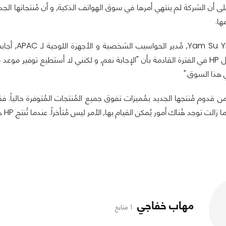
, أكد على أن الشركة لم ينتهي أمرها في سوق الهواتف الذكية, و أن مُنتجاتها الجد
ها.
في المُقابلة,  Su Yin
 هذا السوق."
جد هُناك أمور يُمكن القيام بها, الأمر ليس مُتأخراً. عندما تُنتج HP هاتف ذكي, فمن المؤكد أنه سيوفر تجرُبة مُميزة."
مهاب خفاجي
1 متابع