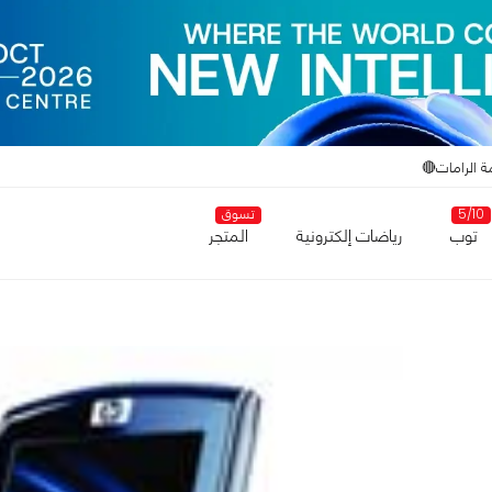
ة الرامات🔴
5/10
تسوق
توب
رياضات إلكترونية
المتجر