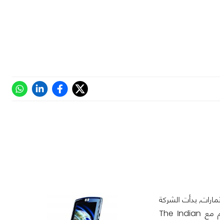
رات بسبب الإستثمارات, بدأت الشركة
في إتخاذ الإجرائات الأولى للرجوع إلى سوق الهواتف. مُمثل من الشركة, و الذي تكلم مع The Indian