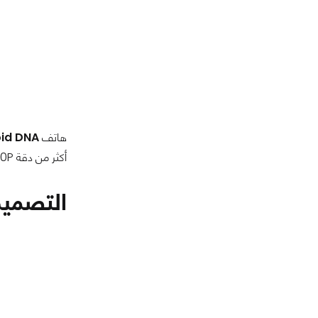
هاتف
id DNA
أكثر من دقة
20P
التصمي