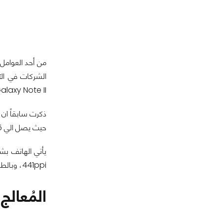
من أحد العوامل
الشركات في ال
alaxy Note II
ذكرت سابقاً ان
حيث يصل الي 5 انش، و اعتقد ان هذا هو اقل حجم لشاشة تدعم دقة
يأتي الهاتف ب
441ppi
، وبالط
المُعالج