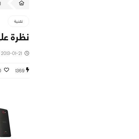
ا
تقنية
نظرة على هاتف
2013-01-21 - منذ 13 سنة
0
1369