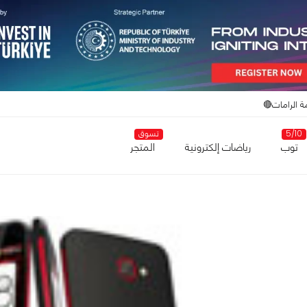
ة الرامات🔴
5/10
تسوق
توب
رياضات إلكترونية
المتجر