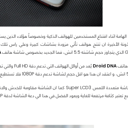
 الهامة اثناء اقتناع المستخدمين للهواتف الذكية وخصوصاً هؤلاء الذين
آونة الأخيرة ان تنتج هواتف تأتي مزودة بشاشات كبيرة وعلي راس ت
G
الذي يتجاوز حجم شاشته
5.5
انش، فما الجديد بخصوص شاشة هاتف
A
 هاتف
Droid DNA
يُعد من أوائل الهواتف التي تدعم دقة
Full HD
والتي ت
1080P
فلا تستطيع أ
شاشة متعددة اللمس
Super LCD3
كما ان الشاشة مقاومة للخدش والا
بع تعتبر كثافة مرتفعة للغاية ويعود الفضل في هذا الي دعة الشاشة لدقة
0P