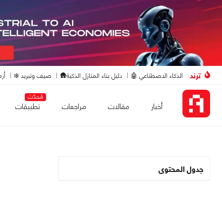
ترند
الذكاء الاصطناعي 🤖
دليل بناء المنازل الذكية🛖
صيف وتبريد ❄️
أزم
مُحدّث
أخبار
مقالات
مراجعات
تطبيقات
جدول المحتوى