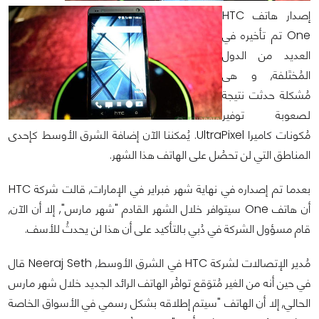
إصدار هاتف HTC
One تم تأخيره في
العديد من الدول
المُختَلفة, و هى
مُشكلة حدثت نتيجة
لصعوبة توفير
مُكونات كاميرا UltraPixel. يُمكننا الآن إضافة الشرق الأوسط كإحدى
المناطق التي لن تحصُل على الهاتف هذا الشهر.
بعدما تم إصداره في نهاية شهر فبراير في الإمارات, قالت شركة HTC
أن هاتف One سيتوافر خلال الشهر القادم "شهر مارس", إلا أن الآن,
قام مسؤول الشركة في دُبي بالتأكيد على أن هذا لن يحدثُ للأسف.
مُدير الإتصالات لشركة HTC في الشرق الأوسط, Neeraj Seth قال
في حين أنه من الغير مُتوَقع توافُر الهاتف الرائد الجديد خلال شهر مارس
الحالي, إلا أن الهاتف "سيتم إطلاقه بشكل رسمي في الأسواق الخاصة