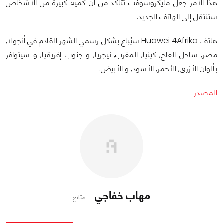
هذا الأمر جعل مايكروسوفت تتأكد من أن كمية كبيرة من الأشخاص
ستنتقل إلى الهاتف الجديد.
هاتف Huawei 4Afrika سيُباع بشكل رسمي الشهر القادم في أنجولا,
مصر, ساحل العاج, كينيا, المغرب, نيجريا, و جنوب إفريقيا, و سيتوافر
بألوان الأزرق, الأحمر, الأسود, و الأبيض.
المصدر
مهاب خفاجي
1 متابع