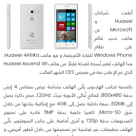
أعلنت شركتان
Huawei و
Microsoft عن
هاتف جديد قائم
على نظام
Windows Phone للقارة الأفريقية, و هو هاتف Huawei 4Afrika.
هذا الهاتف يُعتبر نُسخة مُعدلة قليلاً من هاتف Huawei Ascend W1
الذي تم الإعلان عنه في معرض CES الشهر الفائت.
بالنسبة لجانب الهاردوير, يأتي الهاتف بشاشة عرض بمقاس 4 إنش
بدقة 800x480, مُعالج ثُنائي الأنوية بتردُد 1.2GHz, حجم ذاكرة يصل
إلى 512MB, سعة داخلية تصل إلى 4GB مع إمكانية زيادتها من خلال
شق Micro-SD, كاميرا خلفية بدقة 5MP قادرة على تصوير
الفيديوهات بدقة 720p و آخرى أمامية. على جانب السوفتوير, يأتي
الهاتف بتطبيقات غير قياسية تم تصميمها من خلال مُطور أفريقي, و