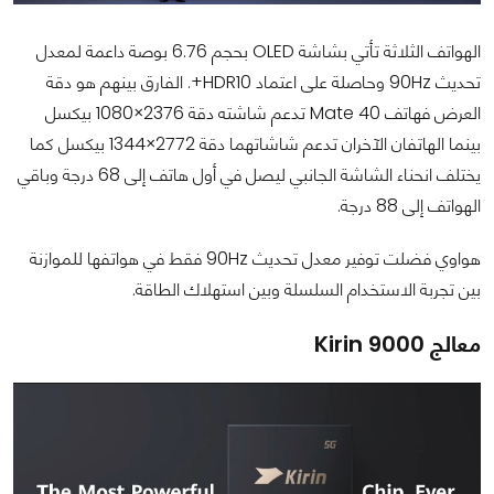
الهواتف الثلاثة تأتي بشاشة OLED بحجم 6.76 بوصة داعمة لمعدل
تحديث 90Hz وحاصلة على اعتماد HDR10+. الفارق بينهم هو دقة
العرض فهاتف Mate 40 تدعم شاشته دقة 2376×1080 بيكسل
بينما الهاتفان الآخران تدعم شاشاتهما دقة 2772×1344 بيكسل كما
يختلف انحناء الشاشة الجانبي ليصل في أول هاتف إلى 68 درجة وباقي
الهواتف إلى 88 درجة.
هواوي فضلت توفير معدل تحديث 90Hz فقط في هواتفها للموازنة
بين تجربة الاستخدام السلسلة وبين استهلاك الطاقة.
معالج Kirin 9000