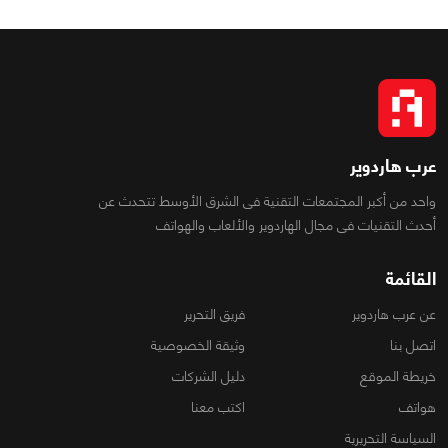
عرب هاردوير
واحد من أكبر المجتمعات التقنية فى الشرق الأوسط تتحدث عن
أحدث التقنيات فى مجال الهاردوير والألعاب والهواتف
القائمة
عن عرب هاردوير
فريق التحرير
اتصل بنا
وثيقة الخصوصية
خريطة الموقع
دليل الشركات
هواتف
اكتب معنا
السياسة التحريرية