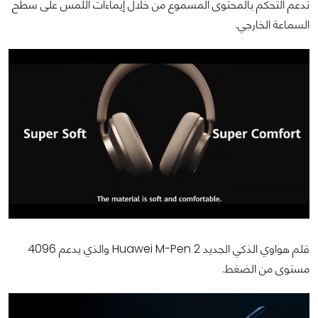
تدعم التحكم بالمحتوى المسموع من خلال إيماءات اللمس على سطح
السماعة الخارجي.
قلم هواوي الذكي الجديد Huawei M-Pen 2 والذي يدعم 4096
مستوى من الضغط.