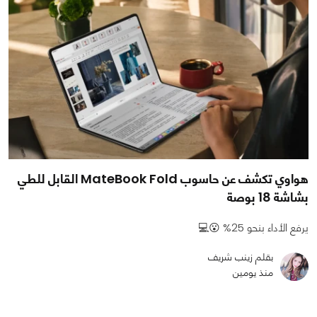
هواوي تكشف عن حاسوب MateBook Fold القابل للطي
بشاشة 18 بوصة
يرفع الأداء بنحو 25% 😮💻
بقلم زينب شريف
منذ يومين