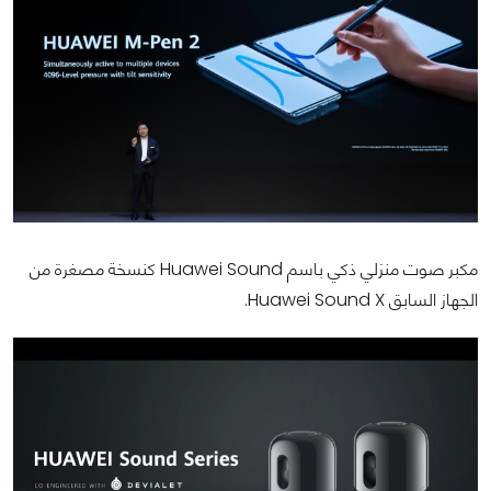
مكبر صوت منزلي ذكي باسم Huawei Sound كنسخة مصغرة من
الجهاز السابق Huawei Sound X.