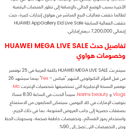
الأخيرة بسبب الوضع الحالي بالإضافة إلى تطور المنصات الرقمية.
لطالما حققت فعاليات البيع المباشر من هواوي إنجازات كبيرة، حيث
حققت الفعالية السابقة HUAWEI AppGallery Eid Live Sale
إجمالي 7,200,000 درهم إماراتي.
تفاصيل حدث HUAWEI MEGA LIVE SALE
وخصومات هواوي
سيتم بث HUAWEI MEGA LIVE SALE باللغة العربية في 25 نوفمبر
من قبل المؤثر التكنولوجي الشهير "فيكس –
Fex
" بينما سيشهد 26
نوفمبر النسخة الإنجليزية التي تستضيفها شخصيات الإنترنت
Mo
Vlogs
و
Narins beauty
. سيبدأ الحدث في الساعة 8:30 مساءً
بتوقيت الإمارات في كلا اليومين. سيتمكن المتابعون من الاستمتاع
بصفقات حصرية إلى جانب العروض المتنوعة، بما في ذلك الحِزم،
واستخدام رموز القسائم، وتخفيضات خاطفة ضخمة، وسحوبات الحظ
وحتى التخفيضات التي تصل إلى 90%.