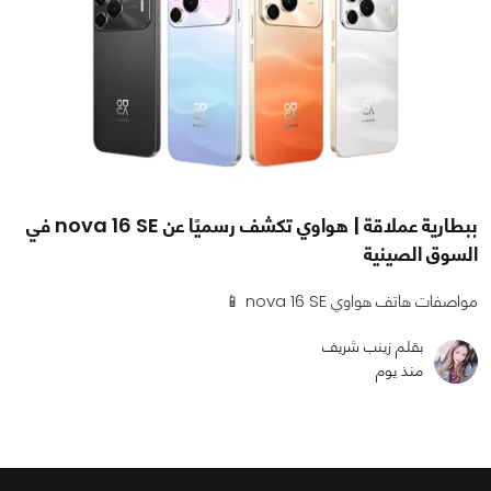
ببطارية عملاقة | هواوي تكشف رسميًا عن nova 16 SE في
السوق الصينية
مواصفات هاتف هواوي nova 16 SE 📱
بقلم زينب شريف
منذ يوم