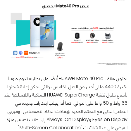
يحتوي هاتف HUAWEI Mate 40 Pro أيضًا على بطارية تدوم طويلاً
بقدرة 4400 مللي أمبير من الجيل الخامس، والتي يمكن إعادة شحنها
بأسرع حلول تقنية HUAWEI SuperCharge السلكية واللاسلكية عند
66 واط و 50 واط على التوالي. كما أنه يجلب ابتكارات جديدة في
التفاعل الذكي مع التحكم الجديد بإيماءات الذكاء الاصطناعي، وميزتي
Eyes on Display وAlways-On Display إلى جانب تحسين ميزة
العرض على عدة شاشات "Multi-Screen Collaboration".