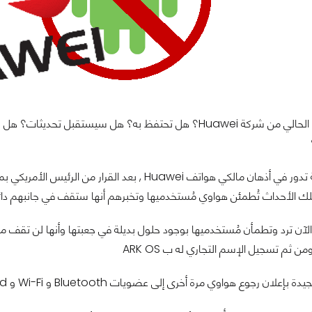
هل تبيع هاتفك الحالي من شركة Huawei؟ هل تحتفظ به؟ هل سي
كل هذه الأسئلة تدور في أذهان مالكي هواتف Huawei , 
ك الأحداث تُطمئن هواوي مُستخدميها وتخبرهم أنها ستقف في جانبهم دائماً 
آن ترد وتطمأن مُستخدميها بوجود حلول بديلة في جعبتها وأنها لن تقف مك
اوي مرة أخرى إلى عضويات Bluetooth و Wi-Fi و SD Card بالتوالي! و هذه المرة تعلن أن بوادر حل الأزمة تلوح في الأفُق