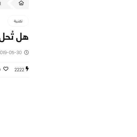
ا
تقنية
هل تُحل 
2019-05-30 - منذ 7 سنو
0
2222