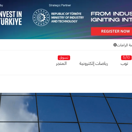
ة الرامات🔴
5/10
تسوق
توب
رياضات إلكترونية
المتجر