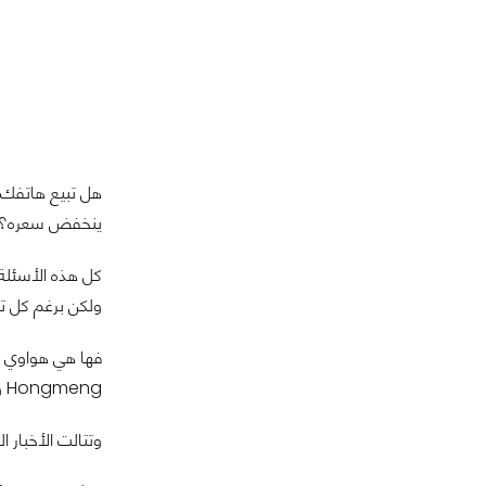
ينخفض سعره؟
ولكن برغم كل تل
فها هي هواوي ال
Hongmeng ومن ثم تسجيل الإسم التجاري له ب ARK OS
وتتالت الأخبار الجيدة بإعلان رجوع هو