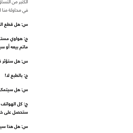
الكثير من التسا
في محاولة منا لل
س: هل قطع ال
ج: هواوي مستمر
ماتم بيعه أو سي
س: هل ستؤثر ق
ج: بالطبع لا!
س: هل سيتمكن 
ج: كل الهواتف 
ستحصل على خدم
س: هل هذا سيؤث