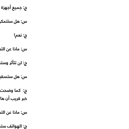
ج: جميع أجهزة ه
س: هل ستتمكن 
ج: نعم!
س: ماذا عن التط
ج: لن تتأثر وست
س: هل ستسقب
ج: كما وضحت جو
خبر قريب أن ه
س: ماذا عن التح
ج: الهواتف ستس