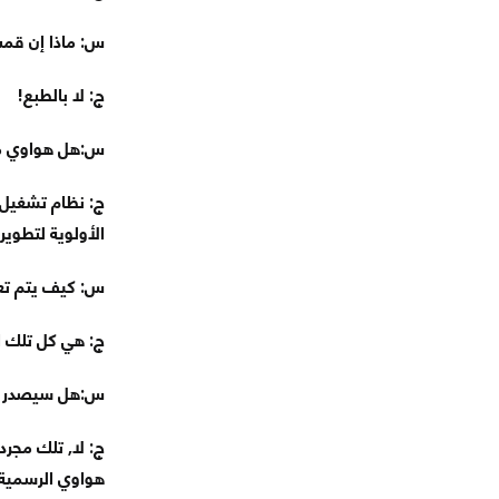
س: ماذا إن قم
ج: لا بالطبع!
س:هل هواوي مسر
ج: نظام تشغيل 
الأولوية لتطوير 
س: كيف يتم تع
ج: هي كل تلك ا
س:هل سيصدر نظ
ج: لا, تلك مجر
هواوي الرسمية.