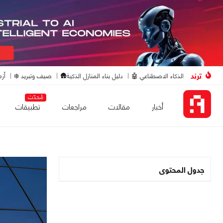
ترند
الذكاء الاصطناعي 🤖
دليل بناء المنازل الذكية🛖
صيف وتبريد ❄️
أزم
مُحدّث
أخبار
مقالات
مراجعات
تطبيقات
جدول المحتوى