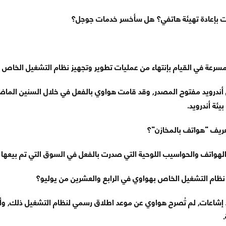
ت بإعادة تهيئة هاتفي؟ هل سأخسر خدمات جوجل؟
عة في القيام بإنتهاء من عمليات تطوير وتجهيز نظام التشغيل الخاص ب
أندرويد مفتوح المصدر, وقد قامت هواوي بالفعل في خلال السنين الماضية 
بيئة أندرويد.
ريف "هواتف بالمخازن"؟
لهواتف والحواسيب اللوحية التي صدرت بالفعل في السوق التي تم بيعها ا
ام التشغيل الخاص بهواوي في الرابع والعشرين من يوليو؟
د إشاعات, لم تُصرح هواوي عن موعد اطلاق رسمي لنظام التشغيل ذلك, و